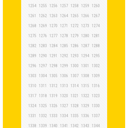
1254
1255
1256
1257
1258
1259
1260
1261
1262
1263
1264
1265
1266
1267
1268
1269
1270
1271
1272
1273
1274
1275
1276
1277
1278
1279
1280
1281
1282
1283
1284
1285
1286
1287
1288
1289
1290
1291
1292
1293
1294
1295
1296
1297
1298
1299
1300
1301
1302
1303
1304
1305
1306
1307
1308
1309
1310
1311
1312
1313
1314
1315
1316
1317
1318
1319
1320
1321
1322
1323
1324
1325
1326
1327
1328
1329
1330
1331
1332
1333
1334
1335
1336
1337
1338
1339
1340
1341
1342
1343
1344