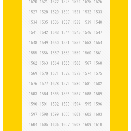
1520
1521
1522
1523
1524
1525
1526
1527
1528
1529
1530
1531
1532
1533
1534
1535
1536
1537
1538
1539
1540
1541
1542
1543
1544
1545
1546
1547
1548
1549
1550
1551
1552
1553
1554
1555
1556
1557
1558
1559
1560
1561
1562
1563
1564
1565
1566
1567
1568
1569
1570
1571
1572
1573
1574
1575
1576
1577
1578
1579
1580
1581
1582
1583
1584
1585
1586
1587
1588
1589
1590
1591
1592
1593
1594
1595
1596
1597
1598
1599
1600
1601
1602
1603
1604
1605
1606
1607
1608
1609
1610