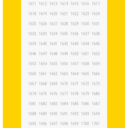
1611
1612
1613
1614
1615
1616
1617
1618
1619
1620
1621
1622
1623
1624
1625
1626
1627
1628
1629
1630
1631
1632
1633
1634
1635
1636
1637
1638
1639
1640
1641
1642
1643
1644
1645
1646
1647
1648
1649
1650
1651
1652
1653
1654
1655
1656
1657
1658
1659
1660
1661
1662
1663
1664
1665
1666
1667
1668
1669
1670
1671
1672
1673
1674
1675
1676
1677
1678
1679
1680
1681
1682
1683
1684
1685
1686
1687
1688
1689
1690
1691
1692
1693
1694
1695
1696
1697
1698
1699
1700
1701