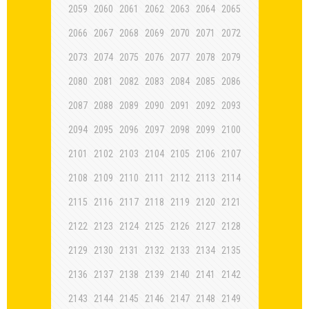
2059
2060
2061
2062
2063
2064
2065
2066
2067
2068
2069
2070
2071
2072
2073
2074
2075
2076
2077
2078
2079
2080
2081
2082
2083
2084
2085
2086
2087
2088
2089
2090
2091
2092
2093
2094
2095
2096
2097
2098
2099
2100
2101
2102
2103
2104
2105
2106
2107
2108
2109
2110
2111
2112
2113
2114
2115
2116
2117
2118
2119
2120
2121
2122
2123
2124
2125
2126
2127
2128
2129
2130
2131
2132
2133
2134
2135
2136
2137
2138
2139
2140
2141
2142
2143
2144
2145
2146
2147
2148
2149