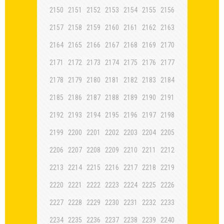
2150
2151
2152
2153
2154
2155
2156
2157
2158
2159
2160
2161
2162
2163
2164
2165
2166
2167
2168
2169
2170
2171
2172
2173
2174
2175
2176
2177
2178
2179
2180
2181
2182
2183
2184
2185
2186
2187
2188
2189
2190
2191
2192
2193
2194
2195
2196
2197
2198
2199
2200
2201
2202
2203
2204
2205
2206
2207
2208
2209
2210
2211
2212
2213
2214
2215
2216
2217
2218
2219
2220
2221
2222
2223
2224
2225
2226
2227
2228
2229
2230
2231
2232
2233
2234
2235
2236
2237
2238
2239
2240