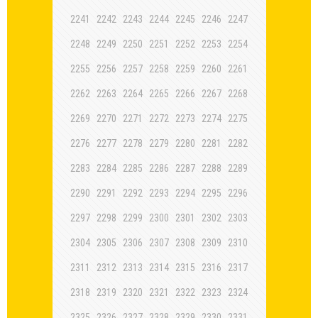
2241
2242
2243
2244
2245
2246
2247
2248
2249
2250
2251
2252
2253
2254
2255
2256
2257
2258
2259
2260
2261
2262
2263
2264
2265
2266
2267
2268
2269
2270
2271
2272
2273
2274
2275
2276
2277
2278
2279
2280
2281
2282
2283
2284
2285
2286
2287
2288
2289
2290
2291
2292
2293
2294
2295
2296
2297
2298
2299
2300
2301
2302
2303
2304
2305
2306
2307
2308
2309
2310
2311
2312
2313
2314
2315
2316
2317
2318
2319
2320
2321
2322
2323
2324
2325
2326
2327
2328
2329
2330
2331