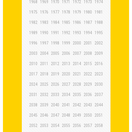
1968
1969
1970
1971
1972
1973
1974
1975
1976
1977
1978
1979
1980
1981
1982
1983
1984
1985
1986
1987
1988
1989
1990
1991
1992
1993
1994
1995
1996
1997
1998
1999
2000
2001
2002
2003
2004
2005
2006
2007
2008
2009
2010
2011
2012
2013
2014
2015
2016
2017
2018
2019
2020
2021
2022
2023
2024
2025
2026
2027
2028
2029
2030
2031
2032
2033
2034
2035
2036
2037
2038
2039
2040
2041
2042
2043
2044
2045
2046
2047
2048
2049
2050
2051
2052
2053
2054
2055
2056
2057
2058