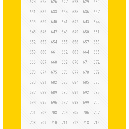
624
625
626
627
628
629
630
631
632
633
634
635
636
637
638
639
640
641
642
643
644
645
646
647
648
649
650
651
652
653
654
655
656
657
658
659
660
661
662
663
664
665
666
667
668
669
670
671
672
673
674
675
676
677
678
679
680
681
682
683
684
685
686
687
688
689
690
691
692
693
694
695
696
697
698
699
700
701
702
703
704
705
706
707
708
709
710
711
712
713
714