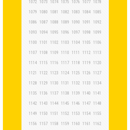
1072
1073
1074
1075
1076
1077
1078
1079
1080
1081
1082
1083
1084
1085
1086
1087
1088
1089
1090
1091
1092
1093
1094
1095
1096
1097
1098
1099
1100
1101
1102
1103
1104
1105
1106
1107
1108
1109
1110
1111
1112
1113
1114
1115
1116
1117
1118
1119
1120
1121
1122
1123
1124
1125
1126
1127
1128
1129
1130
1131
1132
1133
1134
1135
1136
1137
1138
1139
1140
1141
1142
1143
1144
1145
1146
1147
1148
1149
1150
1151
1152
1153
1154
1155
1156
1157
1158
1159
1160
1161
1162