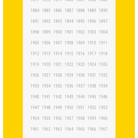
1884
1885
1886
1887
1888
1889
1890
1891
1892
1893
1894
1895
1896
1897
1898
1899
1900
1901
1902
1903
1904
1905
1906
1907
1908
1909
1910
1911
1912
1913
1914
1915
1916
1917
1918
1919
1920
1921
1922
1923
1924
1925
1926
1927
1928
1929
1930
1931
1932
1933
1934
1935
1936
1937
1938
1939
1940
1941
1942
1943
1944
1945
1946
1947
1948
1949
1950
1951
1952
1953
1954
1955
1956
1957
1958
1959
1960
1961
1962
1963
1964
1965
1966
1967