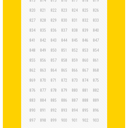
813
814
815
816
817
818
819
820
821
822
823
824
825
826
827
828
829
830
831
832
833
834
835
836
837
838
839
840
841
842
843
844
845
846
847
848
849
850
851
852
853
854
855
856
857
858
859
860
861
862
863
864
865
866
867
868
869
870
871
872
873
874
875
876
877
878
879
880
881
882
883
884
885
886
887
888
889
890
891
892
893
894
895
896
897
898
899
900
901
902
903