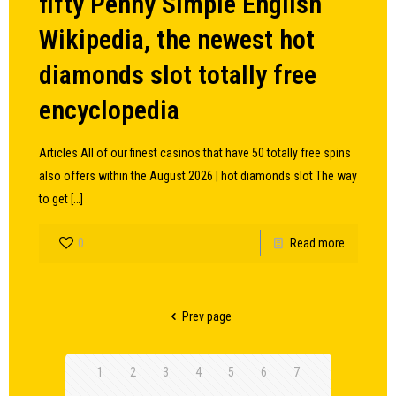
fifty Penny Simple English
Wikipedia, the newest hot
diamonds slot totally free
encyclopedia
Articles All of our finest casinos that have 50 totally free spins
also offers within the August 2026 | hot diamonds slot The way
to get
[…]
0
Read more
Prev page
1
2
3
4
5
6
7