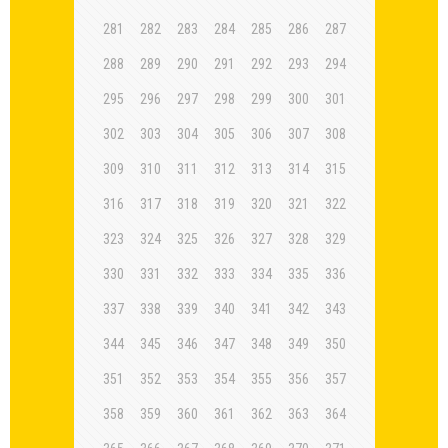
281
282
283
284
285
286
287
288
289
290
291
292
293
294
295
296
297
298
299
300
301
302
303
304
305
306
307
308
309
310
311
312
313
314
315
316
317
318
319
320
321
322
323
324
325
326
327
328
329
330
331
332
333
334
335
336
337
338
339
340
341
342
343
344
345
346
347
348
349
350
351
352
353
354
355
356
357
358
359
360
361
362
363
364