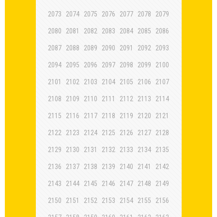
2073
2074
2075
2076
2077
2078
2079
2080
2081
2082
2083
2084
2085
2086
2087
2088
2089
2090
2091
2092
2093
2094
2095
2096
2097
2098
2099
2100
2101
2102
2103
2104
2105
2106
2107
2108
2109
2110
2111
2112
2113
2114
2115
2116
2117
2118
2119
2120
2121
2122
2123
2124
2125
2126
2127
2128
2129
2130
2131
2132
2133
2134
2135
2136
2137
2138
2139
2140
2141
2142
2143
2144
2145
2146
2147
2148
2149
2150
2151
2152
2153
2154
2155
2156