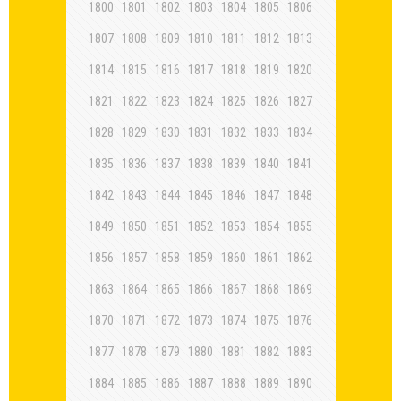
1800
1801
1802
1803
1804
1805
1806
1807
1808
1809
1810
1811
1812
1813
1814
1815
1816
1817
1818
1819
1820
1821
1822
1823
1824
1825
1826
1827
1828
1829
1830
1831
1832
1833
1834
1835
1836
1837
1838
1839
1840
1841
1842
1843
1844
1845
1846
1847
1848
1849
1850
1851
1852
1853
1854
1855
1856
1857
1858
1859
1860
1861
1862
1863
1864
1865
1866
1867
1868
1869
1870
1871
1872
1873
1874
1875
1876
1877
1878
1879
1880
1881
1882
1883
1884
1885
1886
1887
1888
1889
1890