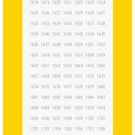
1618
1619
1620
1621
1622
1623
1624
1625
1626
1627
1628
1629
1630
1631
1632
1633
1634
1635
1636
1637
1638
1639
1640
1641
1642
1643
1644
1645
1646
1647
1648
1649
1650
1651
1652
1653
1654
1655
1656
1657
1658
1659
1660
1661
1662
1663
1664
1665
1666
1667
1668
1669
1670
1671
1672
1673
1674
1675
1676
1677
1678
1679
1680
1681
1682
1683
1684
1685
1686
1687
1688
1689
1690
1691
1692
1693
1694
1695
1696
1697
1698
1699
1700
1701
1702
1703
1704
1705
1706
1707
1708