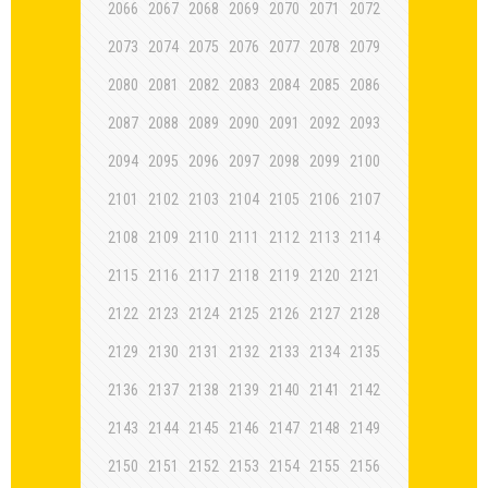
2066
2067
2068
2069
2070
2071
2072
2073
2074
2075
2076
2077
2078
2079
2080
2081
2082
2083
2084
2085
2086
2087
2088
2089
2090
2091
2092
2093
2094
2095
2096
2097
2098
2099
2100
2101
2102
2103
2104
2105
2106
2107
2108
2109
2110
2111
2112
2113
2114
2115
2116
2117
2118
2119
2120
2121
2122
2123
2124
2125
2126
2127
2128
2129
2130
2131
2132
2133
2134
2135
2136
2137
2138
2139
2140
2141
2142
2143
2144
2145
2146
2147
2148
2149
2150
2151
2152
2153
2154
2155
2156