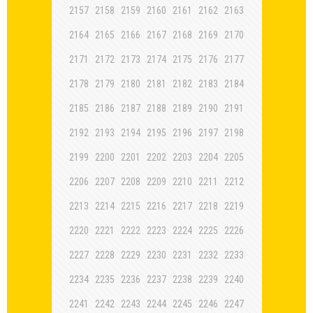
2157
2158
2159
2160
2161
2162
2163
2164
2165
2166
2167
2168
2169
2170
2171
2172
2173
2174
2175
2176
2177
2178
2179
2180
2181
2182
2183
2184
2185
2186
2187
2188
2189
2190
2191
2192
2193
2194
2195
2196
2197
2198
2199
2200
2201
2202
2203
2204
2205
2206
2207
2208
2209
2210
2211
2212
2213
2214
2215
2216
2217
2218
2219
2220
2221
2222
2223
2224
2225
2226
2227
2228
2229
2230
2231
2232
2233
2234
2235
2236
2237
2238
2239
2240
2241
2242
2243
2244
2245
2246
2247