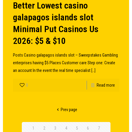
Better Lowest casino
galapagos islands slot
Minimal Put Casinos Us
2026: $5 & $10
Posts Casino galapagos islands slot – Sweepstakes Gambling
enterprises having $5 Places Customer care Step one: Create
an account In the event the real time specialist
[…]
0
Read more
Prev page
1
2
3
4
5
6
7