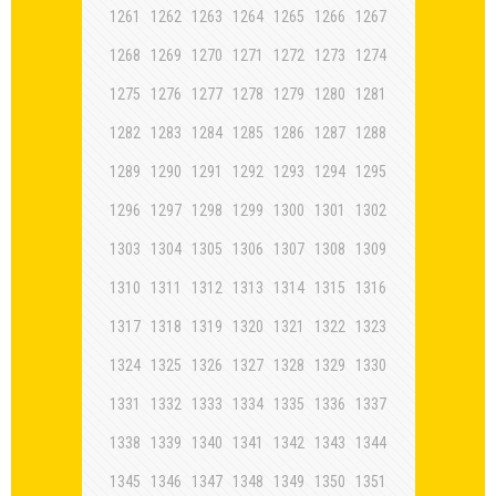
1261
1262
1263
1264
1265
1266
1267
1268
1269
1270
1271
1272
1273
1274
1275
1276
1277
1278
1279
1280
1281
1282
1283
1284
1285
1286
1287
1288
1289
1290
1291
1292
1293
1294
1295
1296
1297
1298
1299
1300
1301
1302
1303
1304
1305
1306
1307
1308
1309
1310
1311
1312
1313
1314
1315
1316
1317
1318
1319
1320
1321
1322
1323
1324
1325
1326
1327
1328
1329
1330
1331
1332
1333
1334
1335
1336
1337
1338
1339
1340
1341
1342
1343
1344
1345
1346
1347
1348
1349
1350
1351