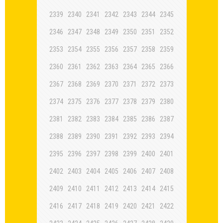
2339
2340
2341
2342
2343
2344
2345
2346
2347
2348
2349
2350
2351
2352
2353
2354
2355
2356
2357
2358
2359
2360
2361
2362
2363
2364
2365
2366
2367
2368
2369
2370
2371
2372
2373
2374
2375
2376
2377
2378
2379
2380
2381
2382
2383
2384
2385
2386
2387
2388
2389
2390
2391
2392
2393
2394
2395
2396
2397
2398
2399
2400
2401
2402
2403
2404
2405
2406
2407
2408
2409
2410
2411
2412
2413
2414
2415
2416
2417
2418
2419
2420
2421
2422