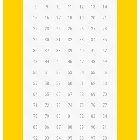
8
9
10
11
12
13
14
15
16
17
18
19
20
21
22
23
24
25
26
27
28
29
30
31
32
33
34
35
36
37
38
39
40
41
42
43
44
45
46
47
48
49
50
51
52
53
54
55
56
57
58
59
60
61
62
63
64
65
66
67
68
69
70
71
72
73
74
75
76
77
78
79
80
81
82
83
84
85
86
87
88
89
90
91
92
93
94
95
96
97
98