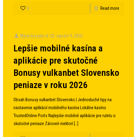
0
Read more
María Rosado
at
agosto 9, 2026
Lepšie mobilné kasína a
aplikácie pre skutočné
Bonusy vulkanbet Slovensko
peniaze v roku 2026
Obsah Bonusy vulkanbet Slovensko | Jednoduché tipy na
nastavenie aplikácií mobilného kasína Lokálne kasíno
TrustedOnline Ports Najlepšie mobilné aplikácie pre ruletu o
skutočné peniaze Zároveň niektorí
[…]