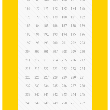
162
163
164
165
166
167
168
169
170
171
172
173
174
175
176
177
178
179
180
181
182
183
184
185
186
187
188
189
190
191
192
193
194
195
196
197
198
199
200
201
202
203
204
205
206
207
208
209
210
211
212
213
214
215
216
217
218
219
220
221
222
223
224
225
226
227
228
229
230
231
232
233
234
235
236
237
238
239
240
241
242
243
244
245
246
247
248
249
250
251
252