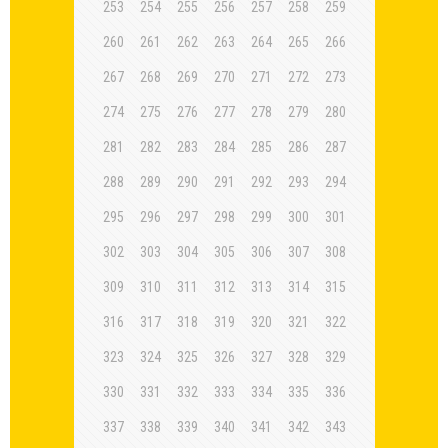
253
254
255
256
257
258
259
260
261
262
263
264
265
266
267
268
269
270
271
272
273
274
275
276
277
278
279
280
281
282
283
284
285
286
287
288
289
290
291
292
293
294
295
296
297
298
299
300
301
302
303
304
305
306
307
308
309
310
311
312
313
314
315
316
317
318
319
320
321
322
323
324
325
326
327
328
329
330
331
332
333
334
335
336
337
338
339
340
341
342
343