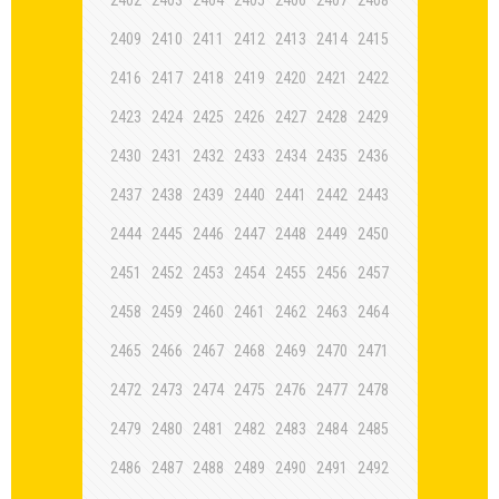
2402
2403
2404
2405
2406
2407
2408
2409
2410
2411
2412
2413
2414
2415
2416
2417
2418
2419
2420
2421
2422
2423
2424
2425
2426
2427
2428
2429
2430
2431
2432
2433
2434
2435
2436
2437
2438
2439
2440
2441
2442
2443
2444
2445
2446
2447
2448
2449
2450
2451
2452
2453
2454
2455
2456
2457
2458
2459
2460
2461
2462
2463
2464
2465
2466
2467
2468
2469
2470
2471
2472
2473
2474
2475
2476
2477
2478
2479
2480
2481
2482
2483
2484
2485
2486
2487
2488
2489
2490
2491
2492