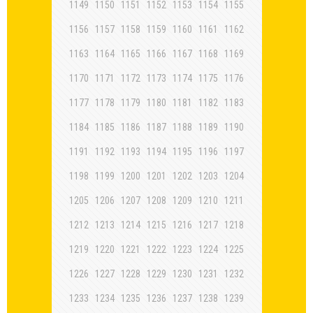
1149
1150
1151
1152
1153
1154
1155
1156
1157
1158
1159
1160
1161
1162
1163
1164
1165
1166
1167
1168
1169
1170
1171
1172
1173
1174
1175
1176
1177
1178
1179
1180
1181
1182
1183
1184
1185
1186
1187
1188
1189
1190
1191
1192
1193
1194
1195
1196
1197
1198
1199
1200
1201
1202
1203
1204
1205
1206
1207
1208
1209
1210
1211
1212
1213
1214
1215
1216
1217
1218
1219
1220
1221
1222
1223
1224
1225
1226
1227
1228
1229
1230
1231
1232
1233
1234
1235
1236
1237
1238
1239