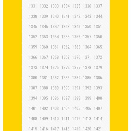
1331
1332
1333
1334
1335
1336
1337
1338
1339
1340
1341
1342
1343
1344
1345
1346
1347
1348
1349
1350
1351
1352
1353
1354
1355
1356
1357
1358
1359
1360
1361
1362
1363
1364
1365
1366
1367
1368
1369
1370
1371
1372
1373
1374
1375
1376
1377
1378
1379
1380
1381
1382
1383
1384
1385
1386
1387
1388
1389
1390
1391
1392
1393
1394
1395
1396
1397
1398
1399
1400
1401
1402
1403
1404
1405
1406
1407
1408
1409
1410
1411
1412
1413
1414
1415
1416
1417
1418
1419
1420
1421