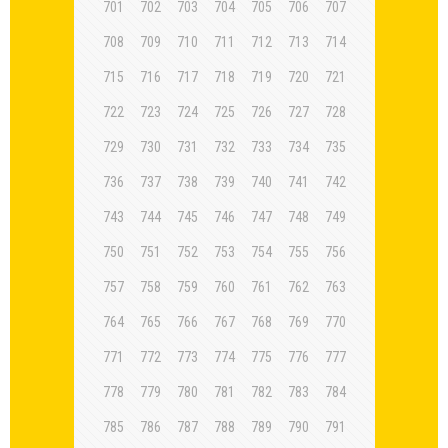
701
702
703
704
705
706
707
708
709
710
711
712
713
714
715
716
717
718
719
720
721
722
723
724
725
726
727
728
729
730
731
732
733
734
735
736
737
738
739
740
741
742
743
744
745
746
747
748
749
750
751
752
753
754
755
756
757
758
759
760
761
762
763
764
765
766
767
768
769
770
771
772
773
774
775
776
777
778
779
780
781
782
783
784
785
786
787
788
789
790
791