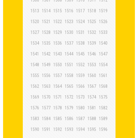
1506
1507
1508
1509
1510
1511
1512
1513
1514
1515
1516
1517
1518
1519
1520
1521
1522
1523
1524
1525
1526
1527
1528
1529
1530
1531
1532
1533
1534
1535
1536
1537
1538
1539
1540
1541
1542
1543
1544
1545
1546
1547
1548
1549
1550
1551
1552
1553
1554
1555
1556
1557
1558
1559
1560
1561
1562
1563
1564
1565
1566
1567
1568
1569
1570
1571
1572
1573
1574
1575
1576
1577
1578
1579
1580
1581
1582
1583
1584
1585
1586
1587
1588
1589
1590
1591
1592
1593
1594
1595
1596