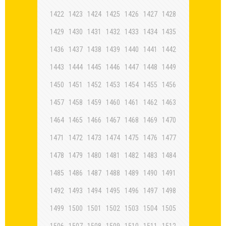
1422
1423
1424
1425
1426
1427
1428
1429
1430
1431
1432
1433
1434
1435
1436
1437
1438
1439
1440
1441
1442
1443
1444
1445
1446
1447
1448
1449
1450
1451
1452
1453
1454
1455
1456
1457
1458
1459
1460
1461
1462
1463
1464
1465
1466
1467
1468
1469
1470
1471
1472
1473
1474
1475
1476
1477
1478
1479
1480
1481
1482
1483
1484
1485
1486
1487
1488
1489
1490
1491
1492
1493
1494
1495
1496
1497
1498
1499
1500
1501
1502
1503
1504
1505