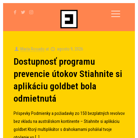
María Rosado
at
agosto 9, 2026
Dostupnosť programu
prevencie útokov Stiahnite si
aplikáciu goldbet bola
odmietnutá
Príspevky Podmienky a požiadavky zo 150 bezplatných revolvov
bez vkladu na austrálskom kontinente – Stiahnite si aplikáciu
goldbet Ktorý multiplikátor s drahokamami poháňal tvoje
otočenie vo
[…]