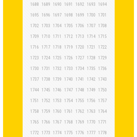
1688
1689
1690
1691
1692
1693
1694
1695
1696
1697
1698
1699
1700
1701
1702
1703
1704
1705
1706
1707
1708
1709
1710
1711
1712
1713
1714
1715
1716
1717
1718
1719
1720
1721
1722
1723
1724
1725
1726
1727
1728
1729
1730
1731
1732
1733
1734
1735
1736
1737
1738
1739
1740
1741
1742
1743
1744
1745
1746
1747
1748
1749
1750
1751
1752
1753
1754
1755
1756
1757
1758
1759
1760
1761
1762
1763
1764
1765
1766
1767
1768
1769
1770
1771
1772
1773
1774
1775
1776
1777
1778