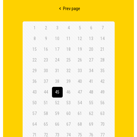
Prev page
1
2
3
4
5
6
7
8
9
10
11
12
13
14
15
16
17
18
19
20
21
22
23
24
25
26
27
28
29
30
31
32
33
34
35
36
37
38
39
40
41
42
43
44
45
46
47
48
49
50
51
52
53
54
55
56
57
58
59
60
61
62
63
64
65
66
67
68
69
70
71
72
73
74
75
76
77