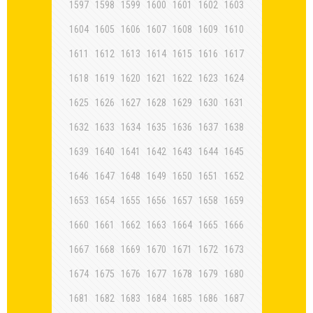
1597
1598
1599
1600
1601
1602
1603
1604
1605
1606
1607
1608
1609
1610
1611
1612
1613
1614
1615
1616
1617
1618
1619
1620
1621
1622
1623
1624
1625
1626
1627
1628
1629
1630
1631
1632
1633
1634
1635
1636
1637
1638
1639
1640
1641
1642
1643
1644
1645
1646
1647
1648
1649
1650
1651
1652
1653
1654
1655
1656
1657
1658
1659
1660
1661
1662
1663
1664
1665
1666
1667
1668
1669
1670
1671
1672
1673
1674
1675
1676
1677
1678
1679
1680
1681
1682
1683
1684
1685
1686
1687