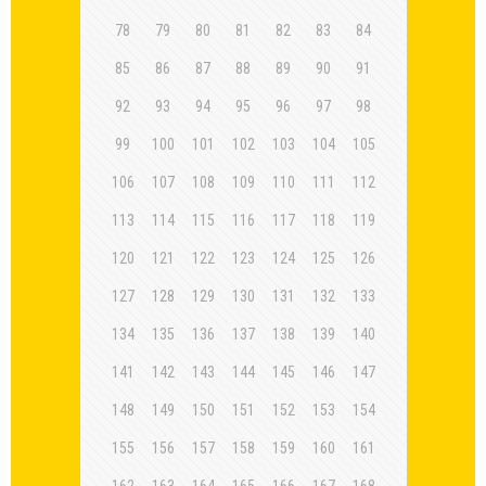
78
79
80
81
82
83
84
85
86
87
88
89
90
91
92
93
94
95
96
97
98
99
100
101
102
103
104
105
106
107
108
109
110
111
112
113
114
115
116
117
118
119
120
121
122
123
124
125
126
127
128
129
130
131
132
133
134
135
136
137
138
139
140
141
142
143
144
145
146
147
148
149
150
151
152
153
154
155
156
157
158
159
160
161