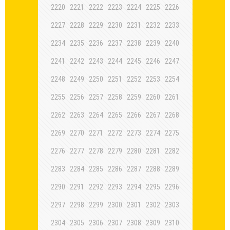
2220
2221
2222
2223
2224
2225
2226
2227
2228
2229
2230
2231
2232
2233
2234
2235
2236
2237
2238
2239
2240
2241
2242
2243
2244
2245
2246
2247
2248
2249
2250
2251
2252
2253
2254
2255
2256
2257
2258
2259
2260
2261
2262
2263
2264
2265
2266
2267
2268
2269
2270
2271
2272
2273
2274
2275
2276
2277
2278
2279
2280
2281
2282
2283
2284
2285
2286
2287
2288
2289
2290
2291
2292
2293
2294
2295
2296
2297
2298
2299
2300
2301
2302
2303
2304
2305
2306
2307
2308
2309
2310