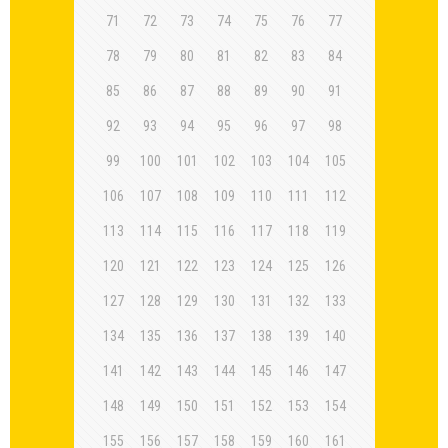
71
72
73
74
75
76
77
78
79
80
81
82
83
84
85
86
87
88
89
90
91
92
93
94
95
96
97
98
99
100
101
102
103
104
105
106
107
108
109
110
111
112
113
114
115
116
117
118
119
120
121
122
123
124
125
126
127
128
129
130
131
132
133
134
135
136
137
138
139
140
141
142
143
144
145
146
147
148
149
150
151
152
153
154
155
156
157
158
159
160
161