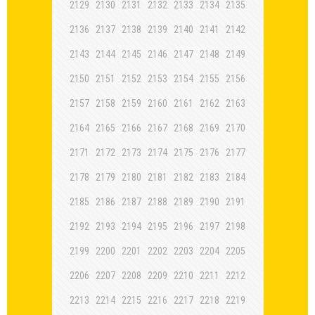
2129
2130
2131
2132
2133
2134
2135
2136
2137
2138
2139
2140
2141
2142
2143
2144
2145
2146
2147
2148
2149
2150
2151
2152
2153
2154
2155
2156
2157
2158
2159
2160
2161
2162
2163
2164
2165
2166
2167
2168
2169
2170
2171
2172
2173
2174
2175
2176
2177
2178
2179
2180
2181
2182
2183
2184
2185
2186
2187
2188
2189
2190
2191
2192
2193
2194
2195
2196
2197
2198
2199
2200
2201
2202
2203
2204
2205
2206
2207
2208
2209
2210
2211
2212
2213
2214
2215
2216
2217
2218
2219