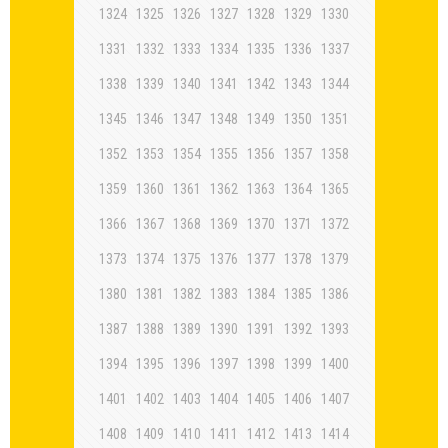
1324
1325
1326
1327
1328
1329
1330
1331
1332
1333
1334
1335
1336
1337
1338
1339
1340
1341
1342
1343
1344
1345
1346
1347
1348
1349
1350
1351
1352
1353
1354
1355
1356
1357
1358
1359
1360
1361
1362
1363
1364
1365
1366
1367
1368
1369
1370
1371
1372
1373
1374
1375
1376
1377
1378
1379
1380
1381
1382
1383
1384
1385
1386
1387
1388
1389
1390
1391
1392
1393
1394
1395
1396
1397
1398
1399
1400
1401
1402
1403
1404
1405
1406
1407
1408
1409
1410
1411
1412
1413
1414