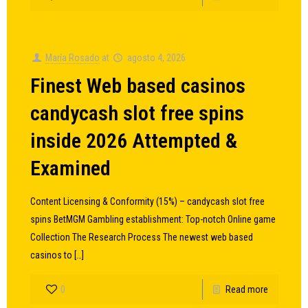
María Rosado
at
agosto 4, 2026
Finest Web based casinos
candycash slot free spins
inside 2026 Attempted &
Examined
Content Licensing & Conformity (15%) – candycash slot free
spins BetMGM Gambling establishment: Top-notch Online game
Collection The Research Process The newest web based
casinos to
[…]
0
Read more