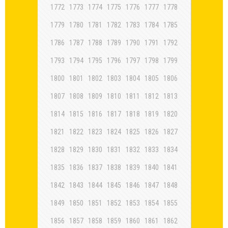
1772
1773
1774
1775
1776
1777
1778
1779
1780
1781
1782
1783
1784
1785
1786
1787
1788
1789
1790
1791
1792
1793
1794
1795
1796
1797
1798
1799
1800
1801
1802
1803
1804
1805
1806
1807
1808
1809
1810
1811
1812
1813
1814
1815
1816
1817
1818
1819
1820
1821
1822
1823
1824
1825
1826
1827
1828
1829
1830
1831
1832
1833
1834
1835
1836
1837
1838
1839
1840
1841
1842
1843
1844
1845
1846
1847
1848
1849
1850
1851
1852
1853
1854
1855
1856
1857
1858
1859
1860
1861
1862