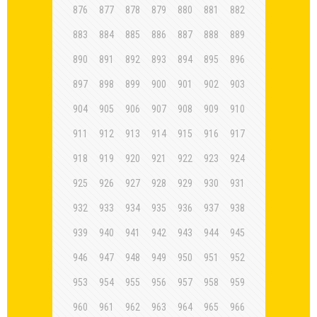
876
877
878
879
880
881
882
883
884
885
886
887
888
889
890
891
892
893
894
895
896
897
898
899
900
901
902
903
904
905
906
907
908
909
910
911
912
913
914
915
916
917
918
919
920
921
922
923
924
925
926
927
928
929
930
931
932
933
934
935
936
937
938
939
940
941
942
943
944
945
946
947
948
949
950
951
952
953
954
955
956
957
958
959
960
961
962
963
964
965
966