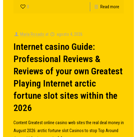
0
Read more
María Rosado
at
agosto 4, 2026
Internet casino Guide:
Professional Reviews &
Reviews of your own Greatest
Playing Internet arctic
fortune slot sites within the
2026
Content Greatest online casino web sites the real deal money in
August 2026: arctic fortune slot Casinos to stop Top Around