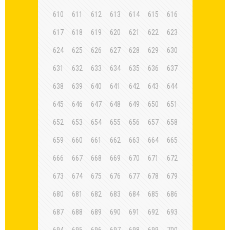
610
611
612
613
614
615
616
617
618
619
620
621
622
623
624
625
626
627
628
629
630
631
632
633
634
635
636
637
638
639
640
641
642
643
644
645
646
647
648
649
650
651
652
653
654
655
656
657
658
659
660
661
662
663
664
665
666
667
668
669
670
671
672
673
674
675
676
677
678
679
680
681
682
683
684
685
686
687
688
689
690
691
692
693