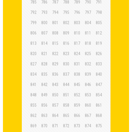
785
786
787
788
789
790
791
792
793
794
795
796
797
798
799
800
801
802
803
804
805
806
807
808
809
810
811
812
813
814
815
816
817
818
819
820
821
822
823
824
825
826
827
828
829
830
831
832
833
834
835
836
837
838
839
840
841
842
843
844
845
846
847
848
849
850
851
852
853
854
855
856
857
858
859
860
861
862
863
864
865
866
867
868
869
870
871
872
873
874
875