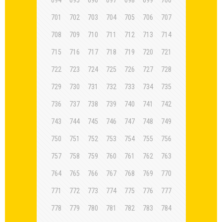
694
695
696
697
698
699
700
701
702
703
704
705
706
707
708
709
710
711
712
713
714
715
716
717
718
719
720
721
722
723
724
725
726
727
728
729
730
731
732
733
734
735
736
737
738
739
740
741
742
743
744
745
746
747
748
749
750
751
752
753
754
755
756
757
758
759
760
761
762
763
764
765
766
767
768
769
770
771
772
773
774
775
776
777
778
779
780
781
782
783
784