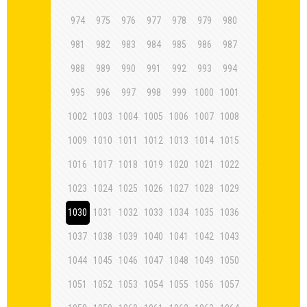
974
975
976
977
978
979
980
981
982
983
984
985
986
987
988
989
990
991
992
993
994
995
996
997
998
999
1000
1001
1002
1003
1004
1005
1006
1007
1008
1009
1010
1011
1012
1013
1014
1015
1016
1017
1018
1019
1020
1021
1022
1023
1024
1025
1026
1027
1028
1029
1030
1031
1032
1033
1034
1035
1036
1037
1038
1039
1040
1041
1042
1043
1044
1045
1046
1047
1048
1049
1050
1051
1052
1053
1054
1055
1056
1057