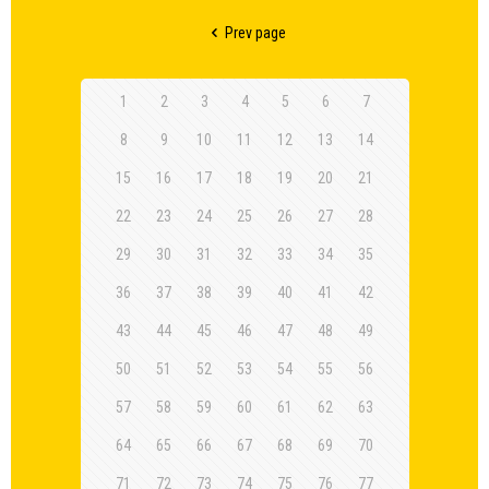
Prev page
1
2
3
4
5
6
7
8
9
10
11
12
13
14
15
16
17
18
19
20
21
22
23
24
25
26
27
28
29
30
31
32
33
34
35
36
37
38
39
40
41
42
43
44
45
46
47
48
49
50
51
52
53
54
55
56
57
58
59
60
61
62
63
64
65
66
67
68
69
70
71
72
73
74
75
76
77