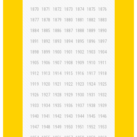
1870
1871
1872
1873
1874
1875
1876
1877
1878
1879
1880
1881
1882
1883
1884
1885
1886
1887
1888
1889
1890
1891
1892
1893
1894
1895
1896
1897
1898
1899
1900
1901
1902
1903
1904
1905
1906
1907
1908
1909
1910
1911
1912
1913
1914
1915
1916
1917
1918
1919
1920
1921
1922
1923
1924
1925
1926
1927
1928
1929
1930
1931
1932
1933
1934
1935
1936
1937
1938
1939
1940
1941
1942
1943
1944
1945
1946
1947
1948
1949
1950
1951
1952
1953