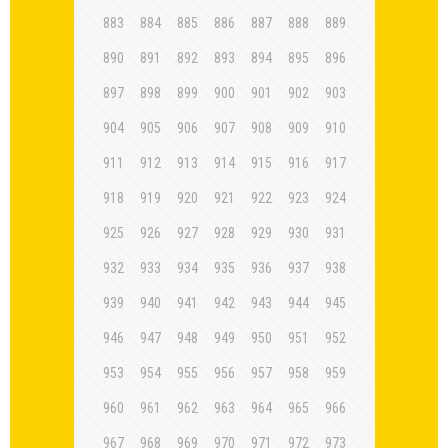
883
884
885
886
887
888
889
890
891
892
893
894
895
896
897
898
899
900
901
902
903
904
905
906
907
908
909
910
911
912
913
914
915
916
917
918
919
920
921
922
923
924
925
926
927
928
929
930
931
932
933
934
935
936
937
938
939
940
941
942
943
944
945
946
947
948
949
950
951
952
953
954
955
956
957
958
959
960
961
962
963
964
965
966
967
968
969
970
971
972
973