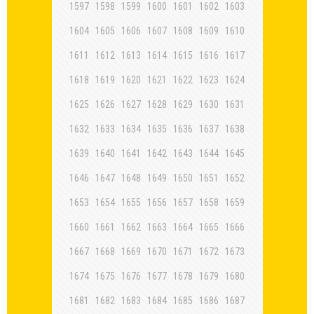
1597
1598
1599
1600
1601
1602
1603
1604
1605
1606
1607
1608
1609
1610
1611
1612
1613
1614
1615
1616
1617
1618
1619
1620
1621
1622
1623
1624
1625
1626
1627
1628
1629
1630
1631
1632
1633
1634
1635
1636
1637
1638
1639
1640
1641
1642
1643
1644
1645
1646
1647
1648
1649
1650
1651
1652
1653
1654
1655
1656
1657
1658
1659
1660
1661
1662
1663
1664
1665
1666
1667
1668
1669
1670
1671
1672
1673
1674
1675
1676
1677
1678
1679
1680
1681
1682
1683
1684
1685
1686
1687