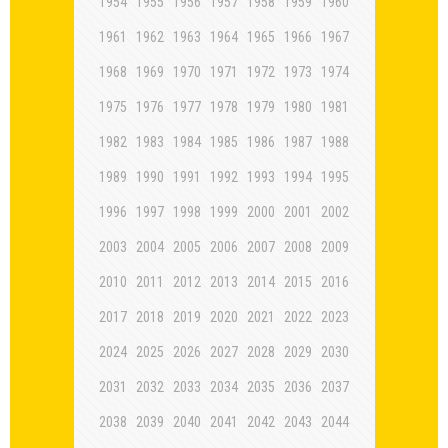
1954
1955
1956
1957
1958
1959
1960
1961
1962
1963
1964
1965
1966
1967
1968
1969
1970
1971
1972
1973
1974
1975
1976
1977
1978
1979
1980
1981
1982
1983
1984
1985
1986
1987
1988
1989
1990
1991
1992
1993
1994
1995
1996
1997
1998
1999
2000
2001
2002
2003
2004
2005
2006
2007
2008
2009
2010
2011
2012
2013
2014
2015
2016
2017
2018
2019
2020
2021
2022
2023
2024
2025
2026
2027
2028
2029
2030
2031
2032
2033
2034
2035
2036
2037
2038
2039
2040
2041
2042
2043
2044