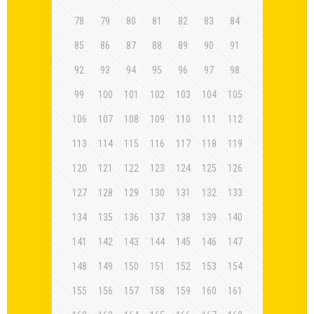
78
79
80
81
82
83
84
85
86
87
88
89
90
91
92
93
94
95
96
97
98
99
100
101
102
103
104
105
106
107
108
109
110
111
112
113
114
115
116
117
118
119
120
121
122
123
124
125
126
127
128
129
130
131
132
133
134
135
136
137
138
139
140
141
142
143
144
145
146
147
148
149
150
151
152
153
154
155
156
157
158
159
160
161