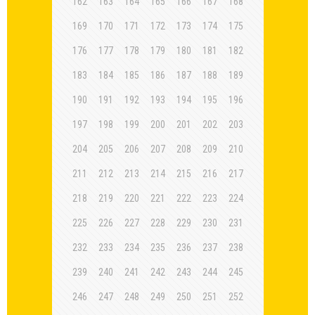
162
163
164
165
166
167
168
169
170
171
172
173
174
175
176
177
178
179
180
181
182
183
184
185
186
187
188
189
190
191
192
193
194
195
196
197
198
199
200
201
202
203
204
205
206
207
208
209
210
211
212
213
214
215
216
217
218
219
220
221
222
223
224
225
226
227
228
229
230
231
232
233
234
235
236
237
238
239
240
241
242
243
244
245
246
247
248
249
250
251
252