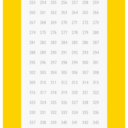
253
254
255
256
257
258
259
260
261
262
263
264
265
266
267
268
269
270
271
272
273
274
275
276
277
278
279
280
281
282
283
284
285
286
287
288
289
290
291
292
293
294
295
296
297
298
299
300
301
302
303
304
305
306
307
308
309
310
311
312
313
314
315
316
317
318
319
320
321
322
323
324
325
326
327
328
329
330
331
332
333
334
335
336
337
338
339
340
341
342
343