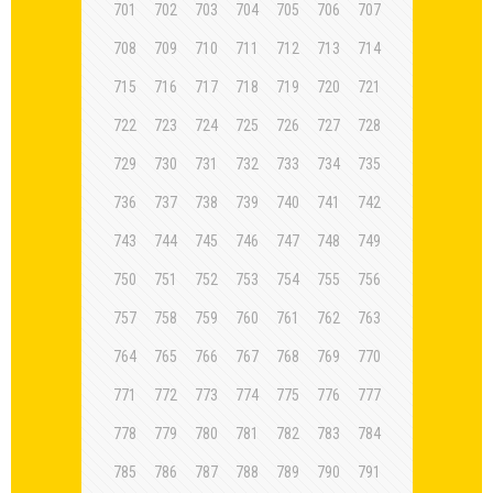
701
702
703
704
705
706
707
708
709
710
711
712
713
714
715
716
717
718
719
720
721
722
723
724
725
726
727
728
729
730
731
732
733
734
735
736
737
738
739
740
741
742
743
744
745
746
747
748
749
750
751
752
753
754
755
756
757
758
759
760
761
762
763
764
765
766
767
768
769
770
771
772
773
774
775
776
777
778
779
780
781
782
783
784
785
786
787
788
789
790
791