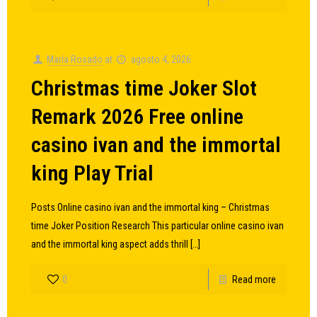
María Rosado
at
agosto 4, 2026
Christmas time Joker Slot
Remark 2026 Free online
casino ivan and the immortal
king Play Trial
Posts Online casino ivan and the immortal king – Christmas
time Joker Position Research This particular online casino ivan
and the immortal king aspect adds thrill
[…]
0
Read more