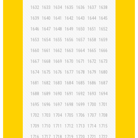
1632
1633
1634
1635
1636
1637
1638
1639
1640
1641
1642
1643
1644
1645
1646
1647
1648
1649
1650
1651
1652
1653
1654
1655
1656
1657
1658
1659
1660
1661
1662
1663
1664
1665
1666
1667
1668
1669
1670
1671
1672
1673
1674
1675
1676
1677
1678
1679
1680
1681
1682
1683
1684
1685
1686
1687
1688
1689
1690
1691
1692
1693
1694
1695
1696
1697
1698
1699
1700
1701
1702
1703
1704
1705
1706
1707
1708
1709
1710
1711
1712
1713
1714
1715
1716
1717
1718
1719
1720
1721
1722