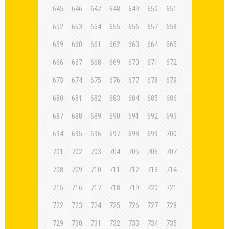
645
646
647
648
649
650
651
652
653
654
655
656
657
658
659
660
661
662
663
664
665
666
667
668
669
670
671
672
673
674
675
676
677
678
679
680
681
682
683
684
685
686
687
688
689
690
691
692
693
694
695
696
697
698
699
700
701
702
703
704
705
706
707
708
709
710
711
712
713
714
715
716
717
718
719
720
721
722
723
724
725
726
727
728
729
730
731
732
733
734
735