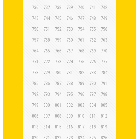
736
737
738
739
740
741
742
743
744
745
746
747
748
749
750
751
752
753
754
755
756
757
758
759
760
761
762
763
764
765
766
767
768
769
770
771
772
773
774
775
776
777
778
779
780
781
782
783
784
785
786
787
788
789
790
791
792
793
794
795
796
797
798
799
800
801
802
803
804
805
806
807
808
809
810
811
812
813
814
815
816
817
818
819
820
821
822
823
824
825
826