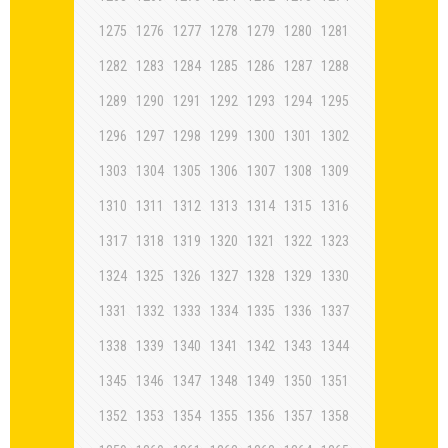
1275
1276
1277
1278
1279
1280
1281
1282
1283
1284
1285
1286
1287
1288
1289
1290
1291
1292
1293
1294
1295
1296
1297
1298
1299
1300
1301
1302
1303
1304
1305
1306
1307
1308
1309
1310
1311
1312
1313
1314
1315
1316
1317
1318
1319
1320
1321
1322
1323
1324
1325
1326
1327
1328
1329
1330
1331
1332
1333
1334
1335
1336
1337
1338
1339
1340
1341
1342
1343
1344
1345
1346
1347
1348
1349
1350
1351
1352
1353
1354
1355
1356
1357
1358