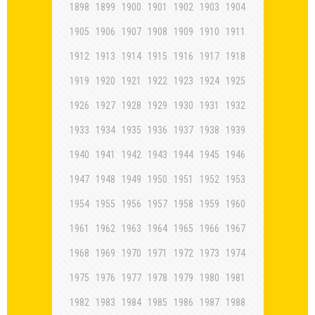
1898
1899
1900
1901
1902
1903
1904
1905
1906
1907
1908
1909
1910
1911
1912
1913
1914
1915
1916
1917
1918
1919
1920
1921
1922
1923
1924
1925
1926
1927
1928
1929
1930
1931
1932
1933
1934
1935
1936
1937
1938
1939
1940
1941
1942
1943
1944
1945
1946
1947
1948
1949
1950
1951
1952
1953
1954
1955
1956
1957
1958
1959
1960
1961
1962
1963
1964
1965
1966
1967
1968
1969
1970
1971
1972
1973
1974
1975
1976
1977
1978
1979
1980
1981
1982
1983
1984
1985
1986
1987
1988