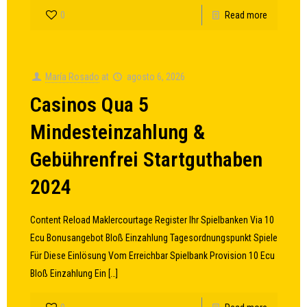
0
Read more
María Rosado
at
agosto 6, 2026
Casinos Qua 5
Mindesteinzahlung &
Gebührenfrei Startguthaben
2024
Content Reload Maklercourtage Register Ihr Spielbanken Via 10
Ecu Bonusangebot Bloß Einzahlung Tagesordnungspunkt Spiele
Für Diese Einlösung Vom Erreichbar Spielbank Provision 10 Ecu
Bloß Einzahlung Ein
[…]