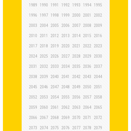
1989
1990
1991
1992
1993
1994
1995
1996
1997
1998
1999
2000
2001
2002
2003
2004
2005
2006
2007
2008
2009
2010
2011
2012
2013
2014
2015
2016
2017
2018
2019
2020
2021
2022
2023
2024
2025
2026
2027
2028
2029
2030
2031
2032
2033
2034
2035
2036
2037
2038
2039
2040
2041
2042
2043
2044
2045
2046
2047
2048
2049
2050
2051
2052
2053
2054
2055
2056
2057
2058
2059
2060
2061
2062
2063
2064
2065
2066
2067
2068
2069
2070
2071
2072
2073
2074
2075
2076
2077
2078
2079