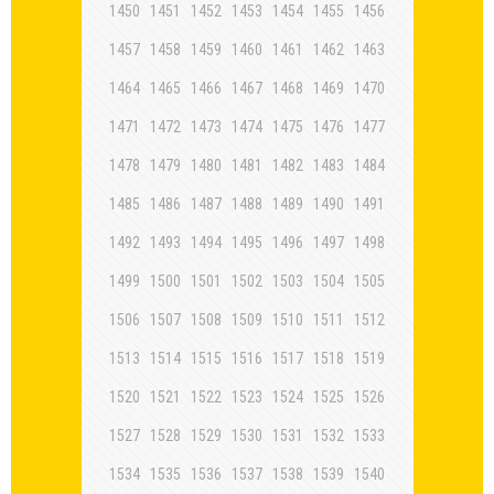
1450
1451
1452
1453
1454
1455
1456
1457
1458
1459
1460
1461
1462
1463
1464
1465
1466
1467
1468
1469
1470
1471
1472
1473
1474
1475
1476
1477
1478
1479
1480
1481
1482
1483
1484
1485
1486
1487
1488
1489
1490
1491
1492
1493
1494
1495
1496
1497
1498
1499
1500
1501
1502
1503
1504
1505
1506
1507
1508
1509
1510
1511
1512
1513
1514
1515
1516
1517
1518
1519
1520
1521
1522
1523
1524
1525
1526
1527
1528
1529
1530
1531
1532
1533
1534
1535
1536
1537
1538
1539
1540