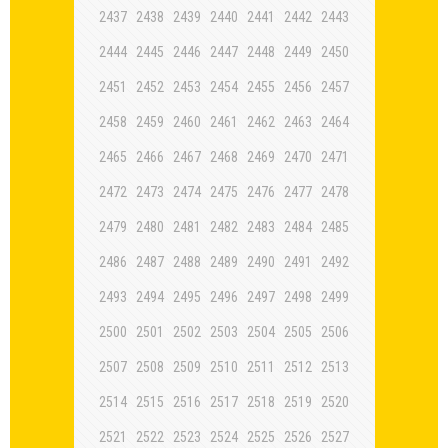
2437
2438
2439
2440
2441
2442
2443
2444
2445
2446
2447
2448
2449
2450
2451
2452
2453
2454
2455
2456
2457
2458
2459
2460
2461
2462
2463
2464
2465
2466
2467
2468
2469
2470
2471
2472
2473
2474
2475
2476
2477
2478
2479
2480
2481
2482
2483
2484
2485
2486
2487
2488
2489
2490
2491
2492
2493
2494
2495
2496
2497
2498
2499
2500
2501
2502
2503
2504
2505
2506
2507
2508
2509
2510
2511
2512
2513
2514
2515
2516
2517
2518
2519
2520
2521
2522
2523
2524
2525
2526
2527