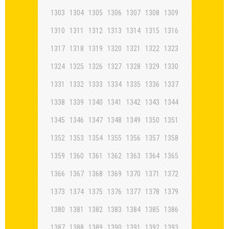
1303
1304
1305
1306
1307
1308
1309
1310
1311
1312
1313
1314
1315
1316
1317
1318
1319
1320
1321
1322
1323
1324
1325
1326
1327
1328
1329
1330
1331
1332
1333
1334
1335
1336
1337
1338
1339
1340
1341
1342
1343
1344
1345
1346
1347
1348
1349
1350
1351
1352
1353
1354
1355
1356
1357
1358
1359
1360
1361
1362
1363
1364
1365
1366
1367
1368
1369
1370
1371
1372
1373
1374
1375
1376
1377
1378
1379
1380
1381
1382
1383
1384
1385
1386
1387
1388
1389
1390
1391
1392
1393