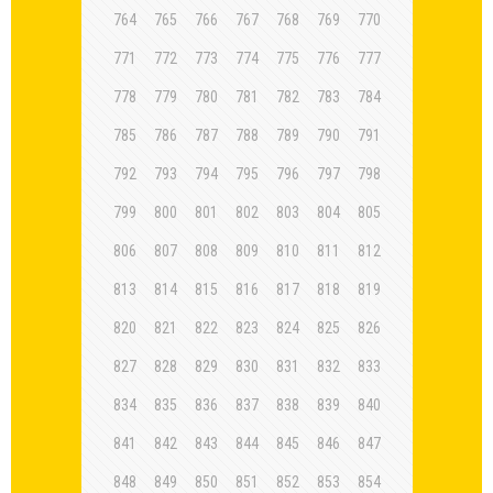
764
765
766
767
768
769
770
771
772
773
774
775
776
777
778
779
780
781
782
783
784
785
786
787
788
789
790
791
792
793
794
795
796
797
798
799
800
801
802
803
804
805
806
807
808
809
810
811
812
813
814
815
816
817
818
819
820
821
822
823
824
825
826
827
828
829
830
831
832
833
834
835
836
837
838
839
840
841
842
843
844
845
846
847
848
849
850
851
852
853
854