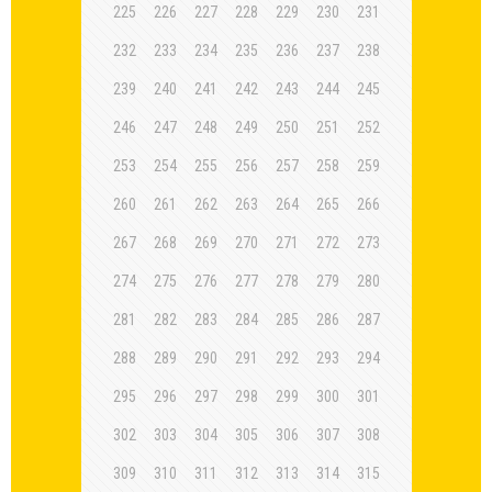
225
226
227
228
229
230
231
232
233
234
235
236
237
238
239
240
241
242
243
244
245
246
247
248
249
250
251
252
253
254
255
256
257
258
259
260
261
262
263
264
265
266
267
268
269
270
271
272
273
274
275
276
277
278
279
280
281
282
283
284
285
286
287
288
289
290
291
292
293
294
295
296
297
298
299
300
301
302
303
304
305
306
307
308
309
310
311
312
313
314
315