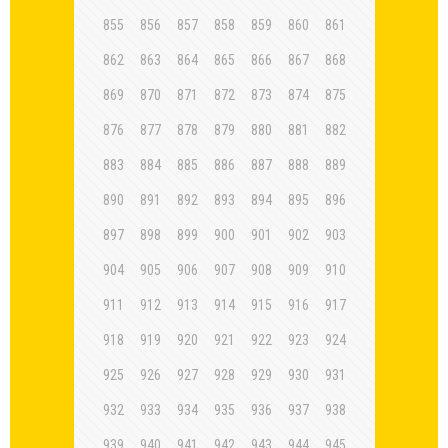
855
856
857
858
859
860
861
862
863
864
865
866
867
868
869
870
871
872
873
874
875
876
877
878
879
880
881
882
883
884
885
886
887
888
889
890
891
892
893
894
895
896
897
898
899
900
901
902
903
904
905
906
907
908
909
910
911
912
913
914
915
916
917
918
919
920
921
922
923
924
925
926
927
928
929
930
931
932
933
934
935
936
937
938
939
940
941
942
943
944
945