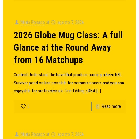
María Rosado
at
agosto 7, 2026
2026 Globe Mug Class: A full
Glance at the Round Away
from 16 Matchups
Content Understand the have that produce running a keen NFL
Survivor pond on line possible for commissioners and you can
enjoyable for professionals. Feet Editing gRNA
[…]
0
Read more
María Rosado
at
agosto 7, 2026