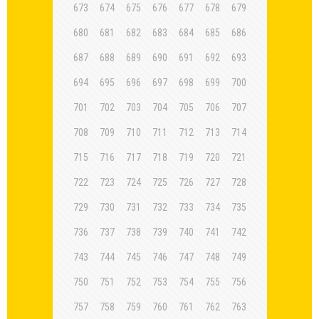
673
674
675
676
677
678
679
680
681
682
683
684
685
686
687
688
689
690
691
692
693
694
695
696
697
698
699
700
701
702
703
704
705
706
707
708
709
710
711
712
713
714
715
716
717
718
719
720
721
722
723
724
725
726
727
728
729
730
731
732
733
734
735
736
737
738
739
740
741
742
743
744
745
746
747
748
749
750
751
752
753
754
755
756
757
758
759
760
761
762
763