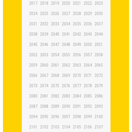
2017
2018
2019
2020
2021
2022
2023
2024
2025
2026
2027
2028
2029
2030
2031
2032
2033
2034
2035
2036
2037
2038
2039
2040
2041
2042
2043
2044
2045
2046
2047
2048
2049
2050
2051
2052
2053
2054
2055
2056
2057
2058
2059
2060
2061
2062
2063
2064
2065
2066
2067
2068
2069
2070
2071
2072
2073
2074
2075
2076
2077
2078
2079
2080
2081
2082
2083
2084
2085
2086
2087
2088
2089
2090
2091
2092
2093
2094
2095
2096
2097
2098
2099
2100
2101
2102
2103
2104
2105
2106
2107