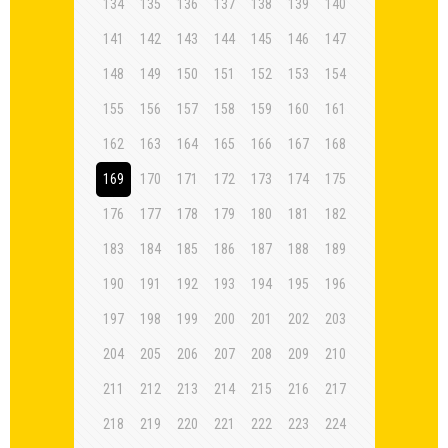
134
135
136
137
138
139
140
141
142
143
144
145
146
147
148
149
150
151
152
153
154
155
156
157
158
159
160
161
162
163
164
165
166
167
168
169
170
171
172
173
174
175
176
177
178
179
180
181
182
183
184
185
186
187
188
189
190
191
192
193
194
195
196
197
198
199
200
201
202
203
204
205
206
207
208
209
210
211
212
213
214
215
216
217
218
219
220
221
222
223
224