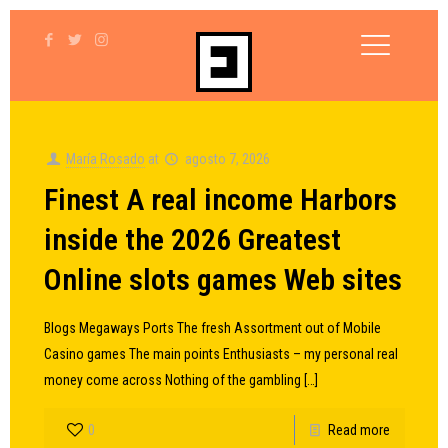
María Rosado
at
agosto 7, 2026
Finest A real income Harbors
inside the 2026 Greatest
Online slots games Web sites
Blogs Megaways Ports The fresh Assortment out of Mobile
Casino games The main points Enthusiasts – my personal real
money come across Nothing of the gambling
[…]
0
Read more