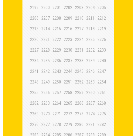
2199
2200
2201
2202
2203
2204
2205
2206
2207
2208
2209
2210
2211
2212
2213
2214
2215
2216
2217
2218
2219
2220
2221
2222
2223
2224
2225
2226
2227
2228
2229
2230
2231
2232
2233
2234
2235
2236
2237
2238
2239
2240
2241
2242
2243
2244
2245
2246
2247
2248
2249
2250
2251
2252
2253
2254
2255
2256
2257
2258
2259
2260
2261
2262
2263
2264
2265
2266
2267
2268
2269
2270
2271
2272
2273
2274
2275
2276
2277
2278
2279
2280
2281
2282
2283
2284
2285
2286
2287
2288
2289