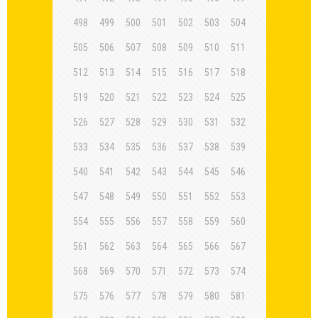
498
499
500
501
502
503
504
505
506
507
508
509
510
511
512
513
514
515
516
517
518
519
520
521
522
523
524
525
526
527
528
529
530
531
532
533
534
535
536
537
538
539
540
541
542
543
544
545
546
547
548
549
550
551
552
553
554
555
556
557
558
559
560
561
562
563
564
565
566
567
568
569
570
571
572
573
574
575
576
577
578
579
580
581