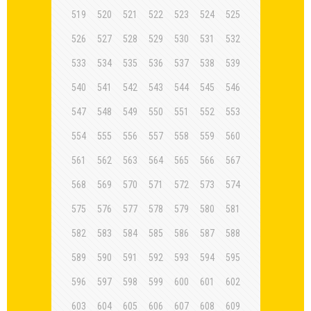
519
520
521
522
523
524
525
526
527
528
529
530
531
532
533
534
535
536
537
538
539
540
541
542
543
544
545
546
547
548
549
550
551
552
553
554
555
556
557
558
559
560
561
562
563
564
565
566
567
568
569
570
571
572
573
574
575
576
577
578
579
580
581
582
583
584
585
586
587
588
589
590
591
592
593
594
595
596
597
598
599
600
601
602
603
604
605
606
607
608
609