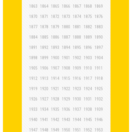
1863
1864
1865
1866
1867
1868
1869
1870
1871
1872
1873
1874
1875
1876
1877
1878
1879
1880
1881
1882
1883
1884
1885
1886
1887
1888
1889
1890
1891
1892
1893
1894
1895
1896
1897
1898
1899
1900
1901
1902
1903
1904
1905
1906
1907
1908
1909
1910
1911
1912
1913
1914
1915
1916
1917
1918
1919
1920
1921
1922
1923
1924
1925
1926
1927
1928
1929
1930
1931
1932
1933
1934
1935
1936
1937
1938
1939
1940
1941
1942
1943
1944
1945
1946
1947
1948
1949
1950
1951
1952
1953