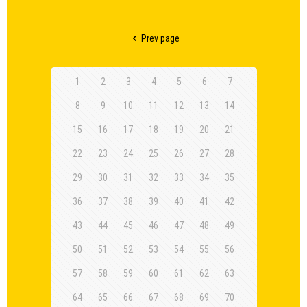
Prev page
1
2
3
4
5
6
7
8
9
10
11
12
13
14
15
16
17
18
19
20
21
22
23
24
25
26
27
28
29
30
31
32
33
34
35
36
37
38
39
40
41
42
43
44
45
46
47
48
49
50
51
52
53
54
55
56
57
58
59
60
61
62
63
64
65
66
67
68
69
70