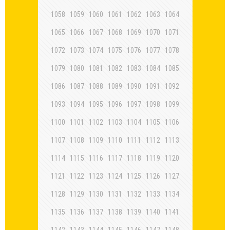
1058
1059
1060
1061
1062
1063
1064
1065
1066
1067
1068
1069
1070
1071
1072
1073
1074
1075
1076
1077
1078
1079
1080
1081
1082
1083
1084
1085
1086
1087
1088
1089
1090
1091
1092
1093
1094
1095
1096
1097
1098
1099
1100
1101
1102
1103
1104
1105
1106
1107
1108
1109
1110
1111
1112
1113
1114
1115
1116
1117
1118
1119
1120
1121
1122
1123
1124
1125
1126
1127
1128
1129
1130
1131
1132
1133
1134
1135
1136
1137
1138
1139
1140
1141