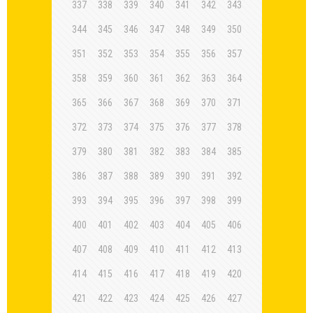
337
338
339
340
341
342
343
344
345
346
347
348
349
350
351
352
353
354
355
356
357
358
359
360
361
362
363
364
365
366
367
368
369
370
371
372
373
374
375
376
377
378
379
380
381
382
383
384
385
386
387
388
389
390
391
392
393
394
395
396
397
398
399
400
401
402
403
404
405
406
407
408
409
410
411
412
413
414
415
416
417
418
419
420
421
422
423
424
425
426
427