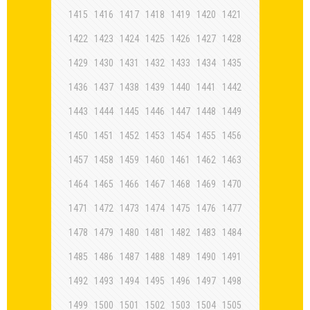
1415
1416
1417
1418
1419
1420
1421
1422
1423
1424
1425
1426
1427
1428
1429
1430
1431
1432
1433
1434
1435
1436
1437
1438
1439
1440
1441
1442
1443
1444
1445
1446
1447
1448
1449
1450
1451
1452
1453
1454
1455
1456
1457
1458
1459
1460
1461
1462
1463
1464
1465
1466
1467
1468
1469
1470
1471
1472
1473
1474
1475
1476
1477
1478
1479
1480
1481
1482
1483
1484
1485
1486
1487
1488
1489
1490
1491
1492
1493
1494
1495
1496
1497
1498
1499
1500
1501
1502
1503
1504
1505