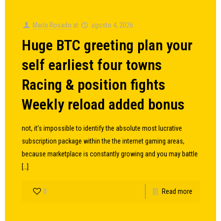
María Rosado
at
agosto 4, 2026
Huge BTC greeting plan your
self earliest four towns
Racing & position fights
Weekly reload added bonus
not, it’s impossible to identify the absolute most lucrative
subscription package within the the internet gaming areas,
because marketplace is constantly growing and you may battle
[…]
0
Read more