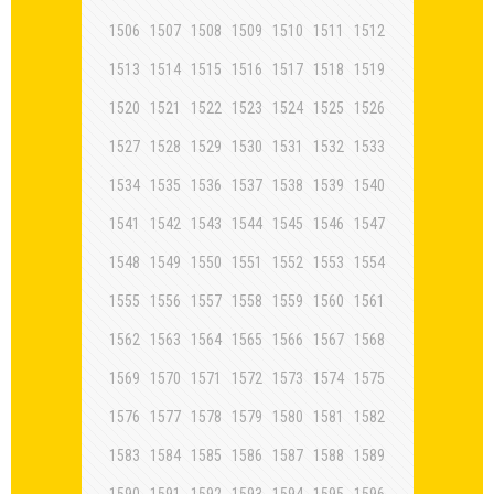
1506
1507
1508
1509
1510
1511
1512
1513
1514
1515
1516
1517
1518
1519
1520
1521
1522
1523
1524
1525
1526
1527
1528
1529
1530
1531
1532
1533
1534
1535
1536
1537
1538
1539
1540
1541
1542
1543
1544
1545
1546
1547
1548
1549
1550
1551
1552
1553
1554
1555
1556
1557
1558
1559
1560
1561
1562
1563
1564
1565
1566
1567
1568
1569
1570
1571
1572
1573
1574
1575
1576
1577
1578
1579
1580
1581
1582
1583
1584
1585
1586
1587
1588
1589