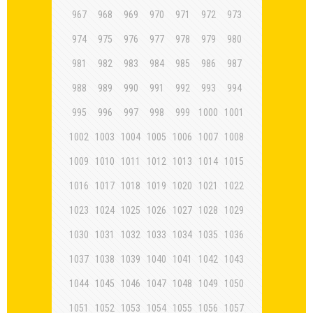
967
968
969
970
971
972
973
974
975
976
977
978
979
980
981
982
983
984
985
986
987
988
989
990
991
992
993
994
995
996
997
998
999
1000
1001
1002
1003
1004
1005
1006
1007
1008
1009
1010
1011
1012
1013
1014
1015
1016
1017
1018
1019
1020
1021
1022
1023
1024
1025
1026
1027
1028
1029
1030
1031
1032
1033
1034
1035
1036
1037
1038
1039
1040
1041
1042
1043
1044
1045
1046
1047
1048
1049
1050
1051
1052
1053
1054
1055
1056
1057