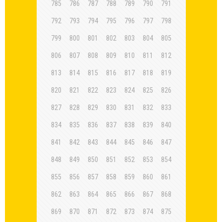
785
786
787
788
789
790
791
792
793
794
795
796
797
798
799
800
801
802
803
804
805
806
807
808
809
810
811
812
813
814
815
816
817
818
819
820
821
822
823
824
825
826
827
828
829
830
831
832
833
834
835
836
837
838
839
840
841
842
843
844
845
846
847
848
849
850
851
852
853
854
855
856
857
858
859
860
861
862
863
864
865
866
867
868
869
870
871
872
873
874
875