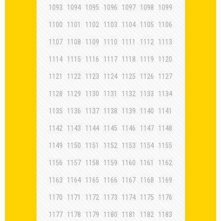
1093
1094
1095
1096
1097
1098
1099
1100
1101
1102
1103
1104
1105
1106
1107
1108
1109
1110
1111
1112
1113
1114
1115
1116
1117
1118
1119
1120
1121
1122
1123
1124
1125
1126
1127
1128
1129
1130
1131
1132
1133
1134
1135
1136
1137
1138
1139
1140
1141
1142
1143
1144
1145
1146
1147
1148
1149
1150
1151
1152
1153
1154
1155
1156
1157
1158
1159
1160
1161
1162
1163
1164
1165
1166
1167
1168
1169
1170
1171
1172
1173
1174
1175
1176
1177
1178
1179
1180
1181
1182
1183