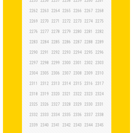
2255
2256
2257
2258
2259
2260
2261
2262
2263
2264
2265
2266
2267
2268
2269
2270
2271
2272
2273
2274
2275
2276
2277
2278
2279
2280
2281
2282
2283
2284
2285
2286
2287
2288
2289
2290
2291
2292
2293
2294
2295
2296
2297
2298
2299
2300
2301
2302
2303
2304
2305
2306
2307
2308
2309
2310
2311
2312
2313
2314
2315
2316
2317
2318
2319
2320
2321
2322
2323
2324
2325
2326
2327
2328
2329
2330
2331
2332
2333
2334
2335
2336
2337
2338
2339
2340
2341
2342
2343
2344
2345