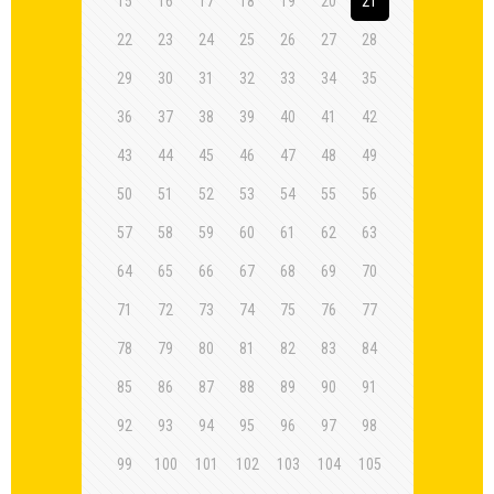
15
16
17
18
19
20
21
22
23
24
25
26
27
28
29
30
31
32
33
34
35
36
37
38
39
40
41
42
43
44
45
46
47
48
49
50
51
52
53
54
55
56
57
58
59
60
61
62
63
64
65
66
67
68
69
70
71
72
73
74
75
76
77
78
79
80
81
82
83
84
85
86
87
88
89
90
91
92
93
94
95
96
97
98
99
100
101
102
103
104
105