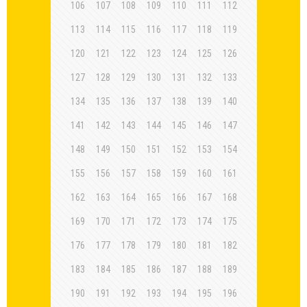
106
107
108
109
110
111
112
113
114
115
116
117
118
119
120
121
122
123
124
125
126
127
128
129
130
131
132
133
134
135
136
137
138
139
140
141
142
143
144
145
146
147
148
149
150
151
152
153
154
155
156
157
158
159
160
161
162
163
164
165
166
167
168
169
170
171
172
173
174
175
176
177
178
179
180
181
182
183
184
185
186
187
188
189
190
191
192
193
194
195
196