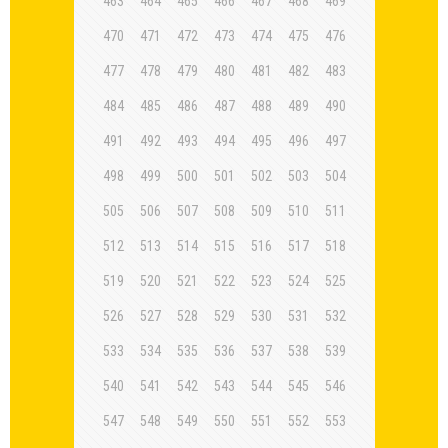
463
464
465
466
467
468
469
470
471
472
473
474
475
476
477
478
479
480
481
482
483
484
485
486
487
488
489
490
491
492
493
494
495
496
497
498
499
500
501
502
503
504
505
506
507
508
509
510
511
512
513
514
515
516
517
518
519
520
521
522
523
524
525
526
527
528
529
530
531
532
533
534
535
536
537
538
539
540
541
542
543
544
545
546
547
548
549
550
551
552
553