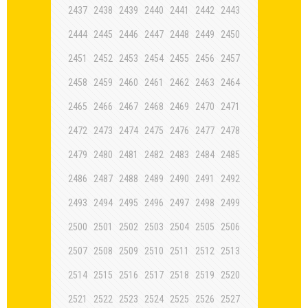
2437
2438
2439
2440
2441
2442
2443
2444
2445
2446
2447
2448
2449
2450
2451
2452
2453
2454
2455
2456
2457
2458
2459
2460
2461
2462
2463
2464
2465
2466
2467
2468
2469
2470
2471
2472
2473
2474
2475
2476
2477
2478
2479
2480
2481
2482
2483
2484
2485
2486
2487
2488
2489
2490
2491
2492
2493
2494
2495
2496
2497
2498
2499
2500
2501
2502
2503
2504
2505
2506
2507
2508
2509
2510
2511
2512
2513
2514
2515
2516
2517
2518
2519
2520
2521
2522
2523
2524
2525
2526
2527