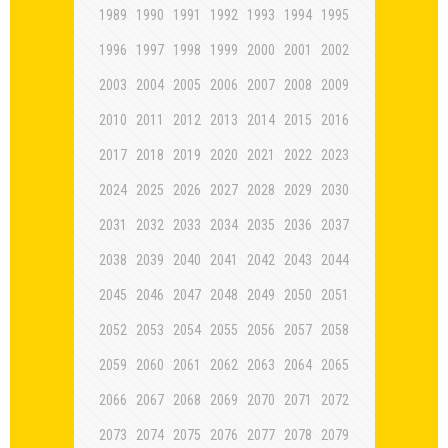
1989
1990
1991
1992
1993
1994
1995
1996
1997
1998
1999
2000
2001
2002
2003
2004
2005
2006
2007
2008
2009
2010
2011
2012
2013
2014
2015
2016
2017
2018
2019
2020
2021
2022
2023
2024
2025
2026
2027
2028
2029
2030
2031
2032
2033
2034
2035
2036
2037
2038
2039
2040
2041
2042
2043
2044
2045
2046
2047
2048
2049
2050
2051
2052
2053
2054
2055
2056
2057
2058
2059
2060
2061
2062
2063
2064
2065
2066
2067
2068
2069
2070
2071
2072
2073
2074
2075
2076
2077
2078
2079