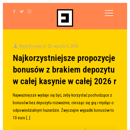
María Rosado
at
agosto 9, 2026
Najkorzystniejsze propozycje
bonusów z brakiem depozytu
w całej kasynie w całej 2026 r
Najważniejsze wydaje się być, żeby korzystać pochodzące z
bonusów bez depozytu rozważnie, ciesząc się grą i myśląc o
odpowiedzialnym hazardzie. Zwyczajne wypadki bonusów to
10 euro
[…]