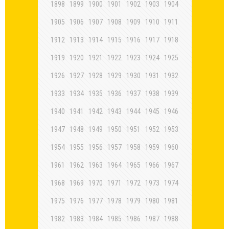
1898
1899
1900
1901
1902
1903
1904
1905
1906
1907
1908
1909
1910
1911
1912
1913
1914
1915
1916
1917
1918
1919
1920
1921
1922
1923
1924
1925
1926
1927
1928
1929
1930
1931
1932
1933
1934
1935
1936
1937
1938
1939
1940
1941
1942
1943
1944
1945
1946
1947
1948
1949
1950
1951
1952
1953
1954
1955
1956
1957
1958
1959
1960
1961
1962
1963
1964
1965
1966
1967
1968
1969
1970
1971
1972
1973
1974
1975
1976
1977
1978
1979
1980
1981
1982
1983
1984
1985
1986
1987
1988