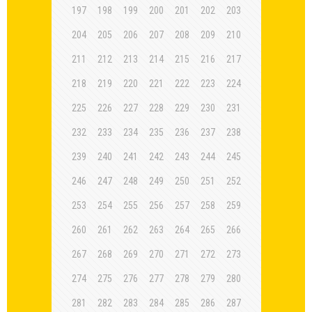
197
198
199
200
201
202
203
204
205
206
207
208
209
210
211
212
213
214
215
216
217
218
219
220
221
222
223
224
225
226
227
228
229
230
231
232
233
234
235
236
237
238
239
240
241
242
243
244
245
246
247
248
249
250
251
252
253
254
255
256
257
258
259
260
261
262
263
264
265
266
267
268
269
270
271
272
273
274
275
276
277
278
279
280
281
282
283
284
285
286
287