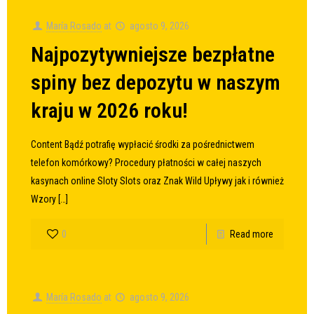
María Rosado
at
agosto 9, 2026
Najpozytywniejsze bezpłatne
spiny bez depozytu w naszym
kraju w 2026 roku!
Content Bądź potrafię wypłacić środki za pośrednictwem
telefon komórkowy? Procedury płatności w całej naszych
kasynach online Sloty Slots oraz Znak Wild Upływy jak i również
Wzory
[…]
0
Read more
María Rosado
at
agosto 9, 2026