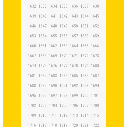
1632
1633
1634
1635
1636
1637
1638
1639
1640
1641
1642
1643
1644
1645
1646
1647
1648
1649
1650
1651
1652
1653
1654
1655
1656
1657
1658
1659
1660
1661
1662
1663
1664
1665
1666
1667
1668
1669
1670
1671
1672
1673
1674
1675
1676
1677
1678
1679
1680
1681
1682
1683
1684
1685
1686
1687
1688
1689
1690
1691
1692
1693
1694
1695
1696
1697
1698
1699
1700
1701
1702
1703
1704
1705
1706
1707
1708
1709
1710
1711
1712
1713
1714
1715
1716
1717
1718
1719
1720
1721
1722