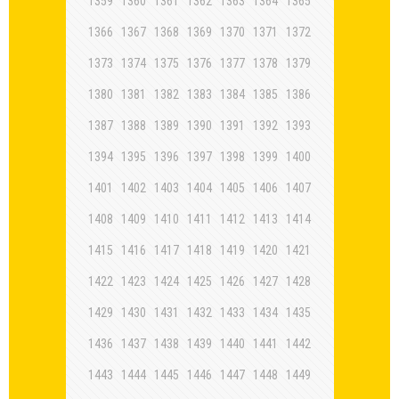
1359
1360
1361
1362
1363
1364
1365
1366
1367
1368
1369
1370
1371
1372
1373
1374
1375
1376
1377
1378
1379
1380
1381
1382
1383
1384
1385
1386
1387
1388
1389
1390
1391
1392
1393
1394
1395
1396
1397
1398
1399
1400
1401
1402
1403
1404
1405
1406
1407
1408
1409
1410
1411
1412
1413
1414
1415
1416
1417
1418
1419
1420
1421
1422
1423
1424
1425
1426
1427
1428
1429
1430
1431
1432
1433
1434
1435
1436
1437
1438
1439
1440
1441
1442
1443
1444
1445
1446
1447
1448
1449