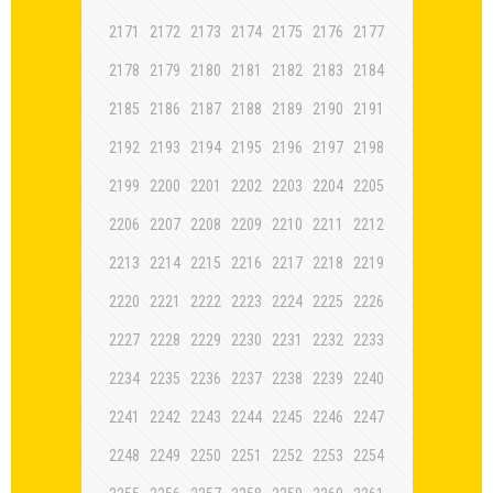
2171
2172
2173
2174
2175
2176
2177
2178
2179
2180
2181
2182
2183
2184
2185
2186
2187
2188
2189
2190
2191
2192
2193
2194
2195
2196
2197
2198
2199
2200
2201
2202
2203
2204
2205
2206
2207
2208
2209
2210
2211
2212
2213
2214
2215
2216
2217
2218
2219
2220
2221
2222
2223
2224
2225
2226
2227
2228
2229
2230
2231
2232
2233
2234
2235
2236
2237
2238
2239
2240
2241
2242
2243
2244
2245
2246
2247
2248
2249
2250
2251
2252
2253
2254