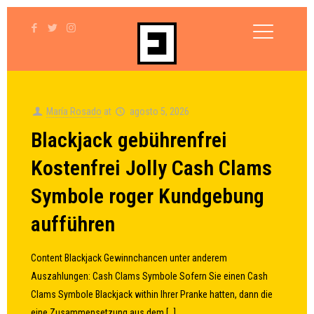
María Rosado
at
agosto 5, 2026
Blackjack gebührenfrei ️
Kostenfrei Jolly Cash Clams
Symbole roger Kundgebung
aufführen
Content Blackjack Gewinnchancen unter anderem
Auszahlungen: Cash Clams Symbole Sofern Sie einen Cash
Clams Symbole Blackjack within Ihrer Pranke hatten, dann die
eine Zusammensetzung aus dem
[…]