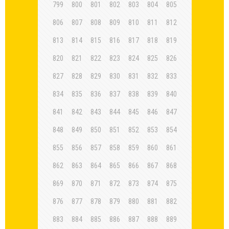
799
800
801
802
803
804
805
806
807
808
809
810
811
812
813
814
815
816
817
818
819
820
821
822
823
824
825
826
827
828
829
830
831
832
833
834
835
836
837
838
839
840
841
842
843
844
845
846
847
848
849
850
851
852
853
854
855
856
857
858
859
860
861
862
863
864
865
866
867
868
869
870
871
872
873
874
875
876
877
878
879
880
881
882
883
884
885
886
887
888
889