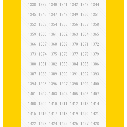
1338
1339
1340
1341
1342
1343
1344
1345
1346
1347
1348
1349
1350
1351
1352
1353
1354
1355
1356
1357
1358
1359
1360
1361
1362
1363
1364
1365
1366
1367
1368
1369
1370
1371
1372
1373
1374
1375
1376
1377
1378
1379
1380
1381
1382
1383
1384
1385
1386
1387
1388
1389
1390
1391
1392
1393
1394
1395
1396
1397
1398
1399
1400
1401
1402
1403
1404
1405
1406
1407
1408
1409
1410
1411
1412
1413
1414
1415
1416
1417
1418
1419
1420
1421
1422
1423
1424
1425
1426
1427
1428