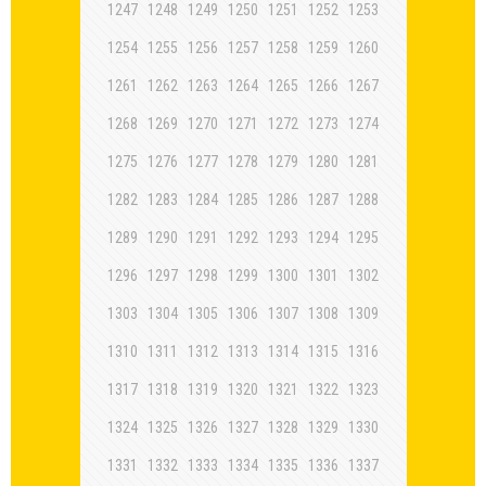
1247
1248
1249
1250
1251
1252
1253
1254
1255
1256
1257
1258
1259
1260
1261
1262
1263
1264
1265
1266
1267
1268
1269
1270
1271
1272
1273
1274
1275
1276
1277
1278
1279
1280
1281
1282
1283
1284
1285
1286
1287
1288
1289
1290
1291
1292
1293
1294
1295
1296
1297
1298
1299
1300
1301
1302
1303
1304
1305
1306
1307
1308
1309
1310
1311
1312
1313
1314
1315
1316
1317
1318
1319
1320
1321
1322
1323
1324
1325
1326
1327
1328
1329
1330
1331
1332
1333
1334
1335
1336
1337