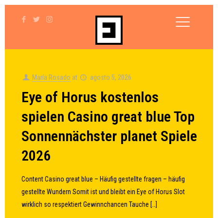
María Rosado
at
agosto 5, 2026
Eye of Horus kostenlos
spielen Casino great blue Top
Sonnennächster planet Spiele
2026
Content Casino great blue – Häufig gestellte fragen – häufig
gestellte Wundern Somit ist und bleibt ein Eye of Horus Slot
wirklich so respektiert Gewinnchancen Tauche
[…]