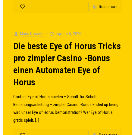
0
Read more
María Rosado
at
agosto 5, 2026
Die beste Eye of Horus Tricks
pro zimpler Casino -Bonus
einen Automaten Eye of
Horus
Content Eye of Horus spielen – Schritt-für-Schritt-
Bedienungsanleitung – zimpler Casino -Bonus Ended up being
wird unser Eye of Horus Demonstration? Wer Eye of Horus
gratis spielt,
[…]