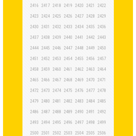
2416
2417
2418
2419
2420
2421
2422
2423
2424
2425
2426
2427
2428
2429
2430
2431
2432
2433
2434
2435
2436
2437
2438
2439
2440
2441
2442
2443
2444
2445
2446
2447
2448
2449
2450
2451
2452
2453
2454
2455
2456
2457
2458
2459
2460
2461
2462
2463
2464
2465
2466
2467
2468
2469
2470
2471
2472
2473
2474
2475
2476
2477
2478
2479
2480
2481
2482
2483
2484
2485
2486
2487
2488
2489
2490
2491
2492
2493
2494
2495
2496
2497
2498
2499
2500
2501
2502
2503
2504
2505
2506