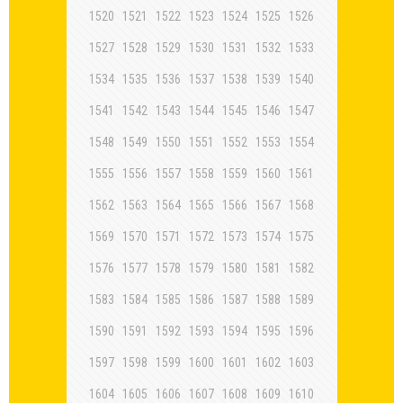
1520
1521
1522
1523
1524
1525
1526
1527
1528
1529
1530
1531
1532
1533
1534
1535
1536
1537
1538
1539
1540
1541
1542
1543
1544
1545
1546
1547
1548
1549
1550
1551
1552
1553
1554
1555
1556
1557
1558
1559
1560
1561
1562
1563
1564
1565
1566
1567
1568
1569
1570
1571
1572
1573
1574
1575
1576
1577
1578
1579
1580
1581
1582
1583
1584
1585
1586
1587
1588
1589
1590
1591
1592
1593
1594
1595
1596
1597
1598
1599
1600
1601
1602
1603
1604
1605
1606
1607
1608
1609
1610