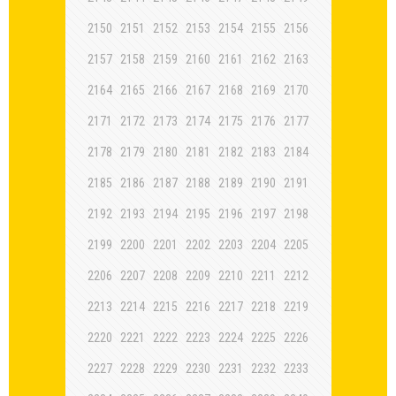
2150
2151
2152
2153
2154
2155
2156
2157
2158
2159
2160
2161
2162
2163
2164
2165
2166
2167
2168
2169
2170
2171
2172
2173
2174
2175
2176
2177
2178
2179
2180
2181
2182
2183
2184
2185
2186
2187
2188
2189
2190
2191
2192
2193
2194
2195
2196
2197
2198
2199
2200
2201
2202
2203
2204
2205
2206
2207
2208
2209
2210
2211
2212
2213
2214
2215
2216
2217
2218
2219
2220
2221
2222
2223
2224
2225
2226
2227
2228
2229
2230
2231
2232
2233