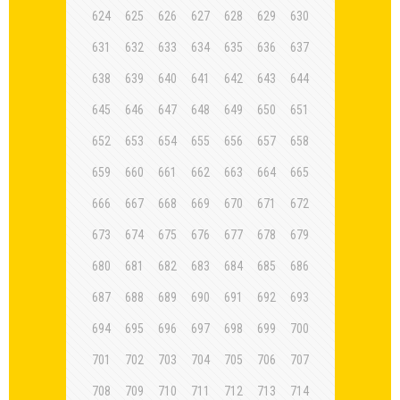
624
625
626
627
628
629
630
631
632
633
634
635
636
637
638
639
640
641
642
643
644
645
646
647
648
649
650
651
652
653
654
655
656
657
658
659
660
661
662
663
664
665
666
667
668
669
670
671
672
673
674
675
676
677
678
679
680
681
682
683
684
685
686
687
688
689
690
691
692
693
694
695
696
697
698
699
700
701
702
703
704
705
706
707
708
709
710
711
712
713
714