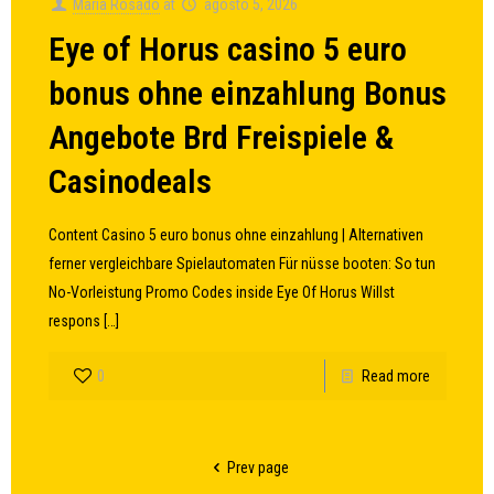
María Rosado
at
agosto 5, 2026
Eye of Horus casino 5 euro
bonus ohne einzahlung Bonus
Angebote Brd Freispiele &
Casinodeals
Content Casino 5 euro bonus ohne einzahlung | Alternativen
ferner vergleichbare Spielautomaten Für nüsse booten: So tun
No-Vorleistung Promo Codes inside Eye Of Horus Willst
respons
[…]
0
Read more
Prev page