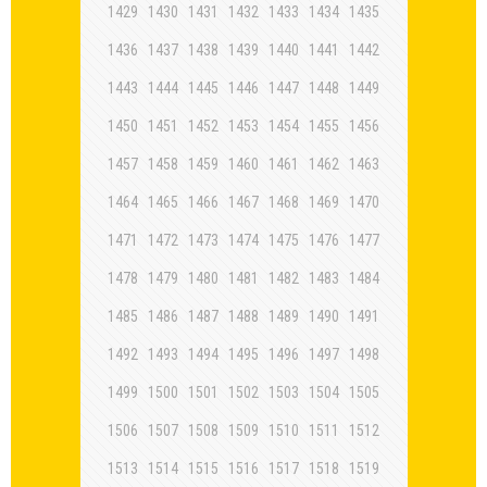
1429
1430
1431
1432
1433
1434
1435
1436
1437
1438
1439
1440
1441
1442
1443
1444
1445
1446
1447
1448
1449
1450
1451
1452
1453
1454
1455
1456
1457
1458
1459
1460
1461
1462
1463
1464
1465
1466
1467
1468
1469
1470
1471
1472
1473
1474
1475
1476
1477
1478
1479
1480
1481
1482
1483
1484
1485
1486
1487
1488
1489
1490
1491
1492
1493
1494
1495
1496
1497
1498
1499
1500
1501
1502
1503
1504
1505
1506
1507
1508
1509
1510
1511
1512
1513
1514
1515
1516
1517
1518
1519