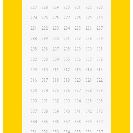
267
268
269
270
271
272
273
274
275
276
277
278
279
280
281
282
283
284
285
286
287
288
289
290
291
292
293
294
295
296
297
298
299
300
301
302
303
304
305
306
307
308
309
310
311
312
313
314
315
316
317
318
319
320
321
322
323
324
325
326
327
328
329
330
331
332
333
334
335
336
337
338
339
340
341
342
343
344
345
346
347
348
349
350
351
352
353
354
355
356
357