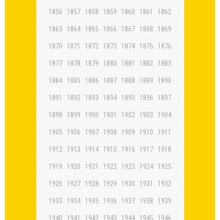
1856
1857
1858
1859
1860
1861
1862
1863
1864
1865
1866
1867
1868
1869
1870
1871
1872
1873
1874
1875
1876
1877
1878
1879
1880
1881
1882
1883
1884
1885
1886
1887
1888
1889
1890
1891
1892
1893
1894
1895
1896
1897
1898
1899
1900
1901
1902
1903
1904
1905
1906
1907
1908
1909
1910
1911
1912
1913
1914
1915
1916
1917
1918
1919
1920
1921
1922
1923
1924
1925
1926
1927
1928
1929
1930
1931
1932
1933
1934
1935
1936
1937
1938
1939
1940
1941
1942
1943
1944
1945
1946