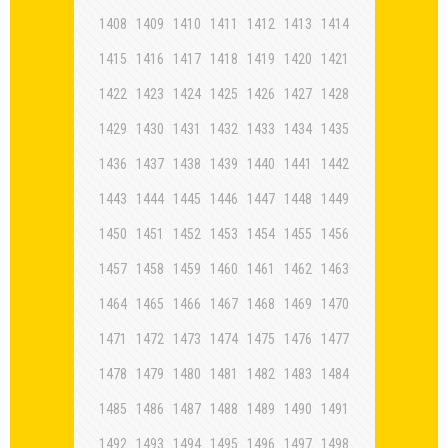
1408
1409
1410
1411
1412
1413
1414
1415
1416
1417
1418
1419
1420
1421
1422
1423
1424
1425
1426
1427
1428
1429
1430
1431
1432
1433
1434
1435
1436
1437
1438
1439
1440
1441
1442
1443
1444
1445
1446
1447
1448
1449
1450
1451
1452
1453
1454
1455
1456
1457
1458
1459
1460
1461
1462
1463
1464
1465
1466
1467
1468
1469
1470
1471
1472
1473
1474
1475
1476
1477
1478
1479
1480
1481
1482
1483
1484
1485
1486
1487
1488
1489
1490
1491
1492
1493
1494
1495
1496
1497
1498