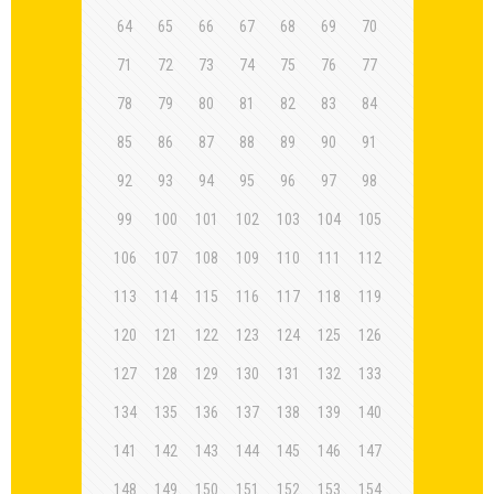
64
65
66
67
68
69
70
71
72
73
74
75
76
77
78
79
80
81
82
83
84
85
86
87
88
89
90
91
92
93
94
95
96
97
98
99
100
101
102
103
104
105
106
107
108
109
110
111
112
113
114
115
116
117
118
119
120
121
122
123
124
125
126
127
128
129
130
131
132
133
134
135
136
137
138
139
140
141
142
143
144
145
146
147
148
149
150
151
152
153
154