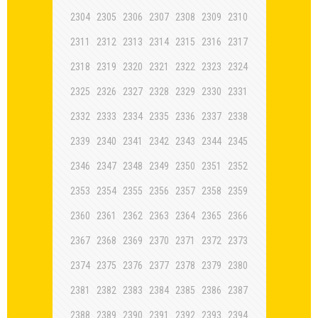
2304
2305
2306
2307
2308
2309
2310
2311
2312
2313
2314
2315
2316
2317
2318
2319
2320
2321
2322
2323
2324
2325
2326
2327
2328
2329
2330
2331
2332
2333
2334
2335
2336
2337
2338
2339
2340
2341
2342
2343
2344
2345
2346
2347
2348
2349
2350
2351
2352
2353
2354
2355
2356
2357
2358
2359
2360
2361
2362
2363
2364
2365
2366
2367
2368
2369
2370
2371
2372
2373
2374
2375
2376
2377
2378
2379
2380
2381
2382
2383
2384
2385
2386
2387
2388
2389
2390
2391
2392
2393
2394