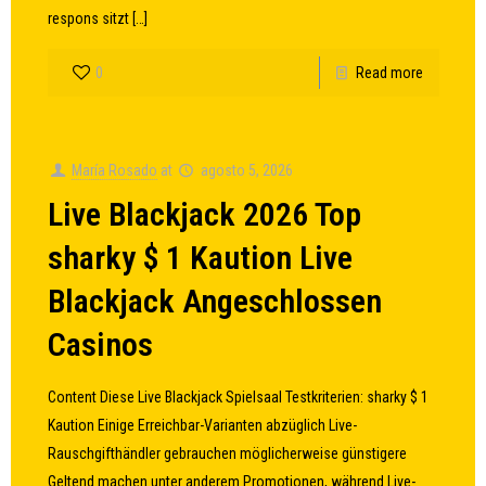
respons sitzt
[…]
0
Read more
María Rosado
at
agosto 5, 2026
Live Blackjack 2026 Top
sharky $ 1 Kaution Live
Blackjack Angeschlossen
Casinos
Content Diese Live Blackjack Spielsaal Testkriterien: sharky $ 1
Kaution Einige Erreichbar-Varianten abzüglich Live-
Rauschgifthändler gebrauchen möglicherweise günstigere
Geltend machen unter anderem Promotionen, während Live-