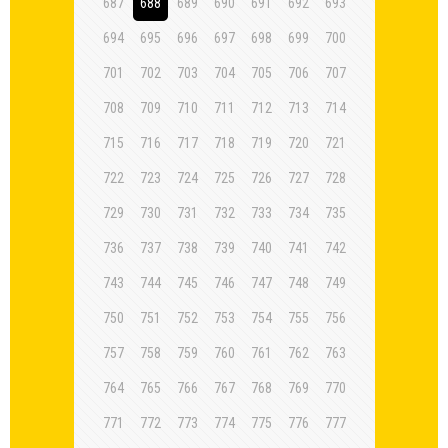
687
688
689
690
691
692
693
694
695
696
697
698
699
700
701
702
703
704
705
706
707
708
709
710
711
712
713
714
715
716
717
718
719
720
721
722
723
724
725
726
727
728
729
730
731
732
733
734
735
736
737
738
739
740
741
742
743
744
745
746
747
748
749
750
751
752
753
754
755
756
757
758
759
760
761
762
763
764
765
766
767
768
769
770
771
772
773
774
775
776
777