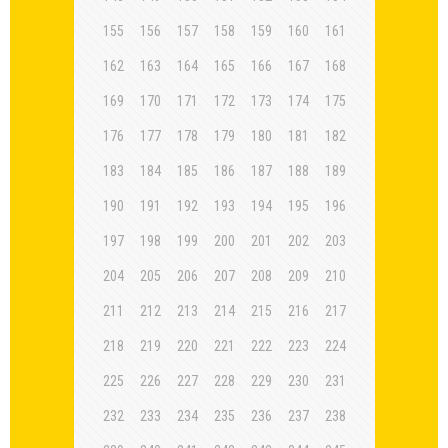
155
156
157
158
159
160
161
162
163
164
165
166
167
168
169
170
171
172
173
174
175
176
177
178
179
180
181
182
183
184
185
186
187
188
189
190
191
192
193
194
195
196
197
198
199
200
201
202
203
204
205
206
207
208
209
210
211
212
213
214
215
216
217
218
219
220
221
222
223
224
225
226
227
228
229
230
231
232
233
234
235
236
237
238