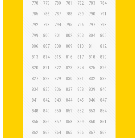
778
779
780
781
782
783
784
785
786
787
788
789
790
791
792
793
794
795
796
797
798
799
800
801
802
803
804
805
806
807
808
809
810
811
812
813
814
815
816
817
818
819
820
821
822
823
824
825
826
827
828
829
830
831
832
833
834
835
836
837
838
839
840
841
842
843
844
845
846
847
848
849
850
851
852
853
854
855
856
857
858
859
860
861
862
863
864
865
866
867
868