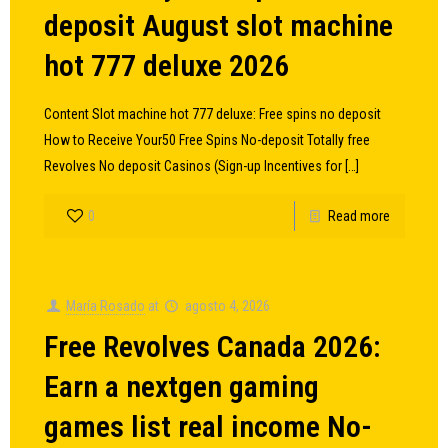
deposit August slot machine
hot 777 deluxe 2026
Content Slot machine hot 777 deluxe: Free spins no deposit
How to Receive Your50 Free Spins No-deposit Totally free
Revolves No deposit Casinos (Sign-up Incentives for
[…]
0
Read more
María Rosado
at
agosto 4, 2026
Free Revolves Canada 2026:
Earn a nextgen gaming
games list real income No-