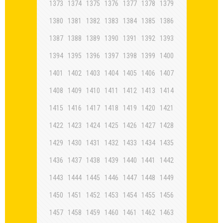
1373
1374
1375
1376
1377
1378
1379
1380
1381
1382
1383
1384
1385
1386
1387
1388
1389
1390
1391
1392
1393
1394
1395
1396
1397
1398
1399
1400
1401
1402
1403
1404
1405
1406
1407
1408
1409
1410
1411
1412
1413
1414
1415
1416
1417
1418
1419
1420
1421
1422
1423
1424
1425
1426
1427
1428
1429
1430
1431
1432
1433
1434
1435
1436
1437
1438
1439
1440
1441
1442
1443
1444
1445
1446
1447
1448
1449
1450
1451
1452
1453
1454
1455
1456
1457
1458
1459
1460
1461
1462
1463