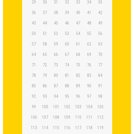
29
30
31
32
33
34
35
36
37
38
39
40
41
42
43
44
45
46
47
48
49
50
51
52
53
54
55
56
57
58
59
60
61
62
63
64
65
66
67
68
69
70
71
72
73
74
75
76
77
78
79
80
81
82
83
84
85
86
87
88
89
90
91
92
93
94
95
96
97
98
99
100
101
102
103
104
105
106
107
108
109
110
111
112
113
114
115
116
117
118
119