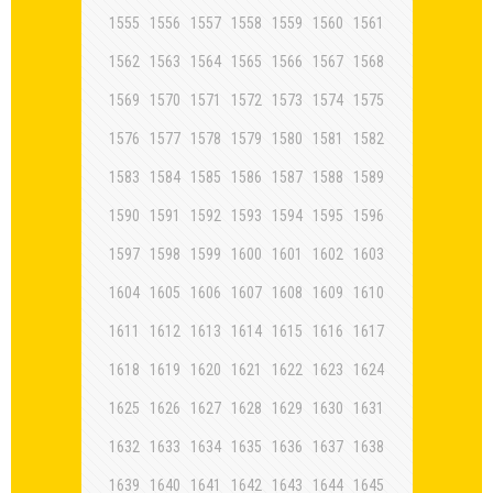
1555
1556
1557
1558
1559
1560
1561
1562
1563
1564
1565
1566
1567
1568
1569
1570
1571
1572
1573
1574
1575
1576
1577
1578
1579
1580
1581
1582
1583
1584
1585
1586
1587
1588
1589
1590
1591
1592
1593
1594
1595
1596
1597
1598
1599
1600
1601
1602
1603
1604
1605
1606
1607
1608
1609
1610
1611
1612
1613
1614
1615
1616
1617
1618
1619
1620
1621
1622
1623
1624
1625
1626
1627
1628
1629
1630
1631
1632
1633
1634
1635
1636
1637
1638
1639
1640
1641
1642
1643
1644
1645