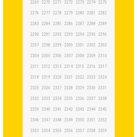
2269
2270
2271
2272
2273
2274
2275
2276
2277
2278
2279
2280
2281
2282
2283
2284
2285
2286
2287
2288
2289
2290
2291
2292
2293
2294
2295
2296
2297
2298
2299
2300
2301
2302
2303
2304
2305
2306
2307
2308
2309
2310
2311
2312
2313
2314
2315
2316
2317
2318
2319
2320
2321
2322
2323
2324
2325
2326
2327
2328
2329
2330
2331
2332
2333
2334
2335
2336
2337
2338
2339
2340
2341
2342
2343
2344
2345
2346
2347
2348
2349
2350
2351
2352
2353
2354
2355
2356
2357
2358
2359