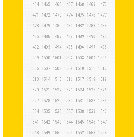
1464
1465
1466
1467
1468
1469
1470
1471
1472
1473
1474
1475
1476
1477
1478
1479
1480
1481
1482
1483
1484
1485
1486
1487
1488
1489
1490
1491
1492
1493
1494
1495
1496
1497
1498
1499
1500
1501
1502
1503
1504
1505
1506
1507
1508
1509
1510
1511
1512
1513
1514
1515
1516
1517
1518
1519
1520
1521
1522
1523
1524
1525
1526
1527
1528
1529
1530
1531
1532
1533
1534
1535
1536
1537
1538
1539
1540
1541
1542
1543
1544
1545
1546
1547
1548
1549
1550
1551
1552
1553
1554