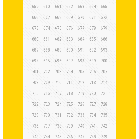
659
660
661
662
663
664
665
666
667
668
669
670
671
672
673
674
675
676
677
678
679
680
681
682
683
684
685
686
687
688
689
690
691
692
693
694
695
696
697
698
699
700
701
702
703
704
705
706
707
708
709
710
711
712
713
714
715
716
717
718
719
720
721
722
723
724
725
726
727
728
729
730
731
732
733
734
735
736
737
738
739
740
741
742
743
744
745
746
747
748
749