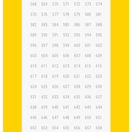
568
569
570
571
572
573
574
575
576
577
578
579
580
581
582
583
584
585
586
587
588
589
590
591
592
593
594
595
596
597
598
599
600
601
602
603
604
605
606
607
608
609
610
611
612
613
614
615
616
617
618
619
620
621
622
623
624
625
626
627
628
629
630
631
632
633
634
635
636
637
638
639
640
641
642
643
644
645
646
647
648
649
650
651
652
653
654
655
656
657
658