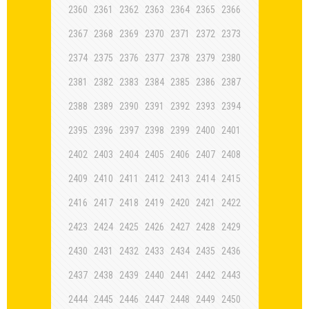
2360
2361
2362
2363
2364
2365
2366
2367
2368
2369
2370
2371
2372
2373
2374
2375
2376
2377
2378
2379
2380
2381
2382
2383
2384
2385
2386
2387
2388
2389
2390
2391
2392
2393
2394
2395
2396
2397
2398
2399
2400
2401
2402
2403
2404
2405
2406
2407
2408
2409
2410
2411
2412
2413
2414
2415
2416
2417
2418
2419
2420
2421
2422
2423
2424
2425
2426
2427
2428
2429
2430
2431
2432
2433
2434
2435
2436
2437
2438
2439
2440
2441
2442
2443
2444
2445
2446
2447
2448
2449
2450