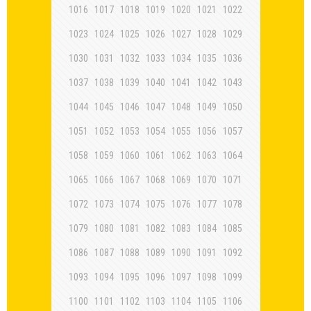
1016
1017
1018
1019
1020
1021
1022
1023
1024
1025
1026
1027
1028
1029
1030
1031
1032
1033
1034
1035
1036
1037
1038
1039
1040
1041
1042
1043
1044
1045
1046
1047
1048
1049
1050
1051
1052
1053
1054
1055
1056
1057
1058
1059
1060
1061
1062
1063
1064
1065
1066
1067
1068
1069
1070
1071
1072
1073
1074
1075
1076
1077
1078
1079
1080
1081
1082
1083
1084
1085
1086
1087
1088
1089
1090
1091
1092
1093
1094
1095
1096
1097
1098
1099
1100
1101
1102
1103
1104
1105
1106