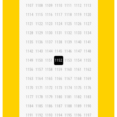
1107
1108
1109
1110
1111
1112
1113
1114
1115
1116
1117
1118
1119
1120
1121
1122
1123
1124
1125
1126
1127
1128
1129
1130
1131
1132
1133
1134
1135
1136
1137
1138
1139
1140
1141
1142
1143
1144
1145
1146
1147
1148
1149
1150
1151
1152
1153
1154
1155
1156
1157
1158
1159
1160
1161
1162
1163
1164
1165
1166
1167
1168
1169
1170
1171
1172
1173
1174
1175
1176
1177
1178
1179
1180
1181
1182
1183
1184
1185
1186
1187
1188
1189
1190
1191
1192
1193
1194
1195
1196
1197