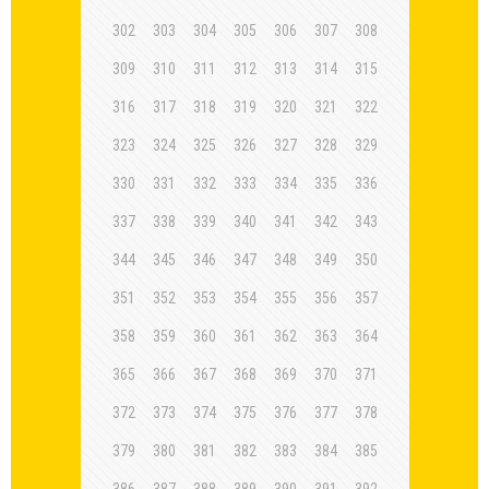
302
303
304
305
306
307
308
309
310
311
312
313
314
315
316
317
318
319
320
321
322
323
324
325
326
327
328
329
330
331
332
333
334
335
336
337
338
339
340
341
342
343
344
345
346
347
348
349
350
351
352
353
354
355
356
357
358
359
360
361
362
363
364
365
366
367
368
369
370
371
372
373
374
375
376
377
378
379
380
381
382
383
384
385