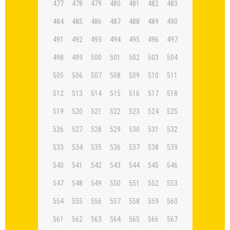
477
478
479
480
481
482
483
484
485
486
487
488
489
490
491
492
493
494
495
496
497
498
499
500
501
502
503
504
505
506
507
508
509
510
511
512
513
514
515
516
517
518
519
520
521
522
523
524
525
526
527
528
529
530
531
532
533
534
535
536
537
538
539
540
541
542
543
544
545
546
547
548
549
550
551
552
553
554
555
556
557
558
559
560
561
562
563
564
565
566
567