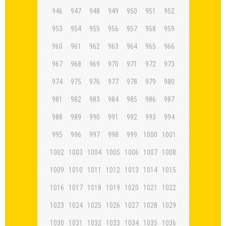
946
947
948
949
950
951
952
953
954
955
956
957
958
959
960
961
962
963
964
965
966
967
968
969
970
971
972
973
974
975
976
977
978
979
980
981
982
983
984
985
986
987
988
989
990
991
992
993
994
995
996
997
998
999
1000
1001
1002
1003
1004
1005
1006
1007
1008
1009
1010
1011
1012
1013
1014
1015
1016
1017
1018
1019
1020
1021
1022
1023
1024
1025
1026
1027
1028
1029
1030
1031
1032
1033
1034
1035
1036