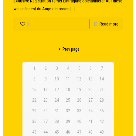
exklusive Registration ferner Eintragung Spielanbieter Auf diese
weise findest du Angeschlossen
[…]
0
Read more
Prev page
1
2
3
4
5
6
7
8
9
10
11
12
13
14
15
16
17
18
19
20
21
22
23
24
25
26
27
28
29
30
31
32
33
34
35
36
37
38
39
40
41
42
43
44
45
46
47
48
49