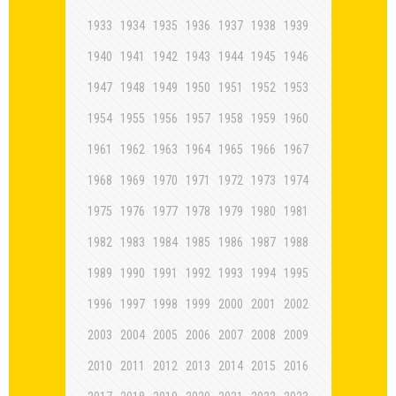
1933
1934
1935
1936
1937
1938
1939
1940
1941
1942
1943
1944
1945
1946
1947
1948
1949
1950
1951
1952
1953
1954
1955
1956
1957
1958
1959
1960
1961
1962
1963
1964
1965
1966
1967
1968
1969
1970
1971
1972
1973
1974
1975
1976
1977
1978
1979
1980
1981
1982
1983
1984
1985
1986
1987
1988
1989
1990
1991
1992
1993
1994
1995
1996
1997
1998
1999
2000
2001
2002
2003
2004
2005
2006
2007
2008
2009
2010
2011
2012
2013
2014
2015
2016