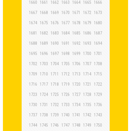
1660
1661
1662
1663
1664
1665
1666
1667
1668
1669
1670
1671
1672
1673
1674
1675
1676
1677
1678
1679
1680
1681
1682
1683
1684
1685
1686
1687
1688
1689
1690
1691
1692
1693
1694
1695
1696
1697
1698
1699
1700
1701
1702
1703
1704
1705
1706
1707
1708
1709
1710
1711
1712
1713
1714
1715
1716
1717
1718
1719
1720
1721
1722
1723
1724
1725
1726
1727
1728
1729
1730
1731
1732
1733
1734
1735
1736
1737
1738
1739
1740
1741
1742
1743
1744
1745
1746
1747
1748
1749
1750