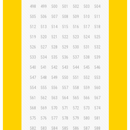
498
499
500
501
502
503
504
505
506
507
508
509
510
511
512
513
514
515
516
517
518
519
520
521
522
523
524
525
526
527
528
529
530
531
532
533
534
535
536
537
538
539
540
541
542
543
544
545
546
547
548
549
550
551
552
553
554
555
556
557
558
559
560
561
562
563
564
565
566
567
568
569
570
571
572
573
574
575
576
577
578
579
580
581
582
583
584
585
586
587
588