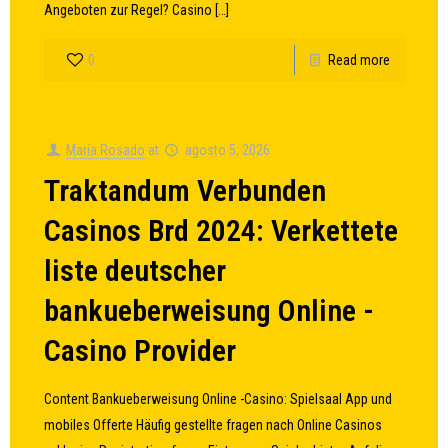
Angeboten zur Regel? Casino
[…]
0
Read more
María Rosado
at
agosto 5, 2026
Traktandum Verbunden
Casinos Brd 2024: Verkettete
liste deutscher
bankueberweisung Online -
Casino Provider
Content Bankueberweisung Online -Casino: Spielsaal App und
mobiles Offerte Häufig gestellte fragen nach Online Casinos