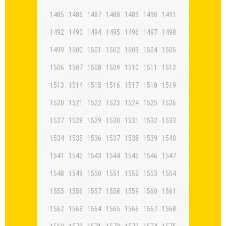
1485
1486
1487
1488
1489
1490
1491
1492
1493
1494
1495
1496
1497
1498
1499
1500
1501
1502
1503
1504
1505
1506
1507
1508
1509
1510
1511
1512
1513
1514
1515
1516
1517
1518
1519
1520
1521
1522
1523
1524
1525
1526
1527
1528
1529
1530
1531
1532
1533
1534
1535
1536
1537
1538
1539
1540
1541
1542
1543
1544
1545
1546
1547
1548
1549
1550
1551
1552
1553
1554
1555
1556
1557
1558
1559
1560
1561
1562
1563
1564
1565
1566
1567
1568