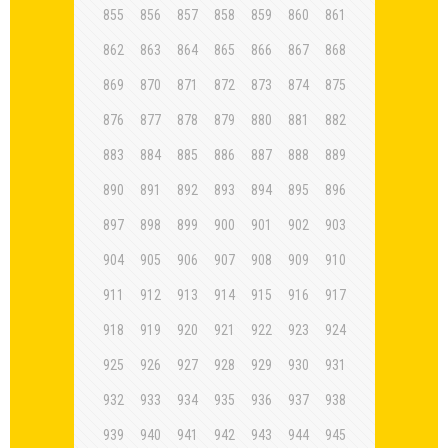
855
856
857
858
859
860
861
862
863
864
865
866
867
868
869
870
871
872
873
874
875
876
877
878
879
880
881
882
883
884
885
886
887
888
889
890
891
892
893
894
895
896
897
898
899
900
901
902
903
904
905
906
907
908
909
910
911
912
913
914
915
916
917
918
919
920
921
922
923
924
925
926
927
928
929
930
931
932
933
934
935
936
937
938
939
940
941
942
943
944
945