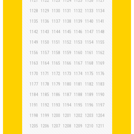
1121
1122
1123
1124
1125
1126
1127
1128
1129
1130
1131
1132
1133
1134
1135
1136
1137
1138
1139
1140
1141
1142
1143
1144
1145
1146
1147
1148
1149
1150
1151
1152
1153
1154
1155
1156
1157
1158
1159
1160
1161
1162
1163
1164
1165
1166
1167
1168
1169
1170
1171
1172
1173
1174
1175
1176
1177
1178
1179
1180
1181
1182
1183
1184
1185
1186
1187
1188
1189
1190
1191
1192
1193
1194
1195
1196
1197
1198
1199
1200
1201
1202
1203
1204
1205
1206
1207
1208
1209
1210
1211