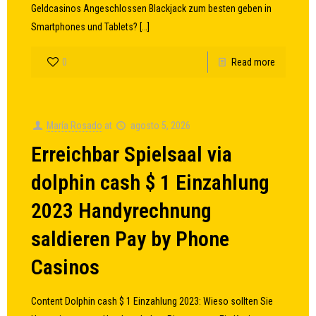
Geldcasinos Angeschlossen Blackjack zum besten geben in
Smartphones und Tablets?
[…]
0
Read more
María Rosado
at
agosto 5, 2026
Erreichbar Spielsaal via
dolphin cash $ 1 Einzahlung
2023 Handyrechnung
saldieren Pay by Phone
Casinos
Content Dolphin cash $ 1 Einzahlung 2023: Wieso sollten Sie