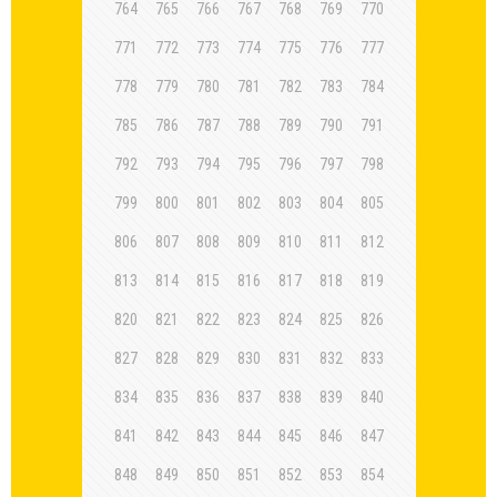
764
765
766
767
768
769
770
771
772
773
774
775
776
777
778
779
780
781
782
783
784
785
786
787
788
789
790
791
792
793
794
795
796
797
798
799
800
801
802
803
804
805
806
807
808
809
810
811
812
813
814
815
816
817
818
819
820
821
822
823
824
825
826
827
828
829
830
831
832
833
834
835
836
837
838
839
840
841
842
843
844
845
846
847
848
849
850
851
852
853
854