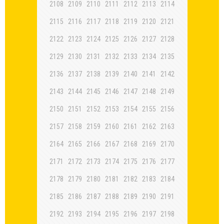
2108
2109
2110
2111
2112
2113
2114
2115
2116
2117
2118
2119
2120
2121
2122
2123
2124
2125
2126
2127
2128
2129
2130
2131
2132
2133
2134
2135
2136
2137
2138
2139
2140
2141
2142
2143
2144
2145
2146
2147
2148
2149
2150
2151
2152
2153
2154
2155
2156
2157
2158
2159
2160
2161
2162
2163
2164
2165
2166
2167
2168
2169
2170
2171
2172
2173
2174
2175
2176
2177
2178
2179
2180
2181
2182
2183
2184
2185
2186
2187
2188
2189
2190
2191
2192
2193
2194
2195
2196
2197
2198