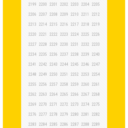
2199
2200
2201
2202
2203
2204
2205
2206
2207
2208
2209
2210
2211
2212
2213
2214
2215
2216
2217
2218
2219
2220
2221
2222
2223
2224
2225
2226
2227
2228
2229
2230
2231
2232
2233
2234
2235
2236
2237
2238
2239
2240
2241
2242
2243
2244
2245
2246
2247
2248
2249
2250
2251
2252
2253
2254
2255
2256
2257
2258
2259
2260
2261
2262
2263
2264
2265
2266
2267
2268
2269
2270
2271
2272
2273
2274
2275
2276
2277
2278
2279
2280
2281
2282
2283
2284
2285
2286
2287
2288
2289