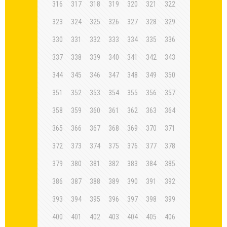
316
317
318
319
320
321
322
323
324
325
326
327
328
329
330
331
332
333
334
335
336
337
338
339
340
341
342
343
344
345
346
347
348
349
350
351
352
353
354
355
356
357
358
359
360
361
362
363
364
365
366
367
368
369
370
371
372
373
374
375
376
377
378
379
380
381
382
383
384
385
386
387
388
389
390
391
392
393
394
395
396
397
398
399
400
401
402
403
404
405
406