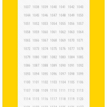
1037
1038
1039
1040
1041
1042
1043
1044
1045
1046
1047
1048
1049
1050
1051
1052
1053
1054
1055
1056
1057
1058
1059
1060
1061
1062
1063
1064
1065
1066
1067
1068
1069
1070
1071
1072
1073
1074
1075
1076
1077
1078
1079
1080
1081
1082
1083
1084
1085
1086
1087
1088
1089
1090
1091
1092
1093
1094
1095
1096
1097
1098
1099
1100
1101
1102
1103
1104
1105
1106
1107
1108
1109
1110
1111
1112
1113
1114
1115
1116
1117
1118
1119
1120