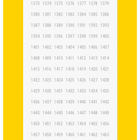
1373
1374
1375
1376
1377
1378
1379
1380
1381
1382
1383
1384
1385
1386
1387
1388
1389
1390
1391
1392
1393
1394
1395
1396
1397
1398
1399
1400
1401
1402
1403
1404
1405
1406
1407
1408
1409
1410
1411
1412
1413
1414
1415
1416
1417
1418
1419
1420
1421
1422
1423
1424
1425
1426
1427
1428
1429
1430
1431
1432
1433
1434
1435
1436
1437
1438
1439
1440
1441
1442
1443
1444
1445
1446
1447
1448
1449
1450
1451
1452
1453
1454
1455
1456
1457
1458
1459
1460
1461
1462
1463