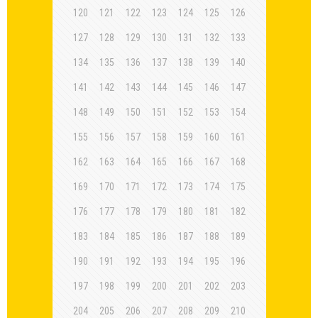
120
121
122
123
124
125
126
127
128
129
130
131
132
133
134
135
136
137
138
139
140
141
142
143
144
145
146
147
148
149
150
151
152
153
154
155
156
157
158
159
160
161
162
163
164
165
166
167
168
169
170
171
172
173
174
175
176
177
178
179
180
181
182
183
184
185
186
187
188
189
190
191
192
193
194
195
196
197
198
199
200
201
202
203
204
205
206
207
208
209
210