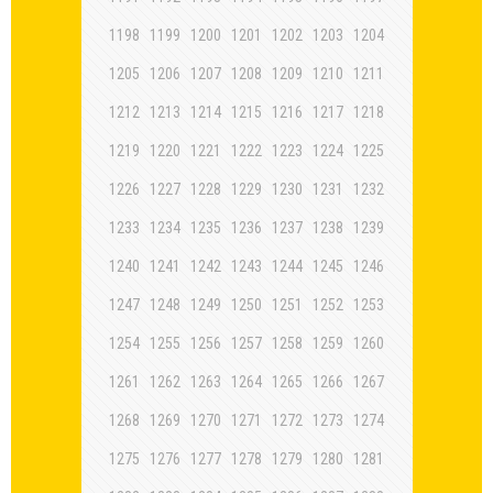
1198
1199
1200
1201
1202
1203
1204
1205
1206
1207
1208
1209
1210
1211
1212
1213
1214
1215
1216
1217
1218
1219
1220
1221
1222
1223
1224
1225
1226
1227
1228
1229
1230
1231
1232
1233
1234
1235
1236
1237
1238
1239
1240
1241
1242
1243
1244
1245
1246
1247
1248
1249
1250
1251
1252
1253
1254
1255
1256
1257
1258
1259
1260
1261
1262
1263
1264
1265
1266
1267
1268
1269
1270
1271
1272
1273
1274
1275
1276
1277
1278
1279
1280
1281