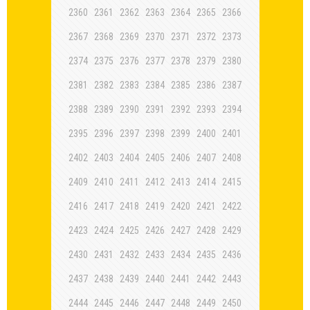
2360
2361
2362
2363
2364
2365
2366
2367
2368
2369
2370
2371
2372
2373
2374
2375
2376
2377
2378
2379
2380
2381
2382
2383
2384
2385
2386
2387
2388
2389
2390
2391
2392
2393
2394
2395
2396
2397
2398
2399
2400
2401
2402
2403
2404
2405
2406
2407
2408
2409
2410
2411
2412
2413
2414
2415
2416
2417
2418
2419
2420
2421
2422
2423
2424
2425
2426
2427
2428
2429
2430
2431
2432
2433
2434
2435
2436
2437
2438
2439
2440
2441
2442
2443
2444
2445
2446
2447
2448
2449
2450