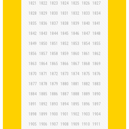
1821
1822
1823
1824
1825
1826
1827
1828
1829
1830
1831
1832
1833
1834
1835
1836
1837
1838
1839
1840
1841
1842
1843
1844
1845
1846
1847
1848
1849
1850
1851
1852
1853
1854
1855
1856
1857
1858
1859
1860
1861
1862
1863
1864
1865
1866
1867
1868
1869
1870
1871
1872
1873
1874
1875
1876
1877
1878
1879
1880
1881
1882
1883
1884
1885
1886
1887
1888
1889
1890
1891
1892
1893
1894
1895
1896
1897
1898
1899
1900
1901
1902
1903
1904
1905
1906
1907
1908
1909
1910
1911