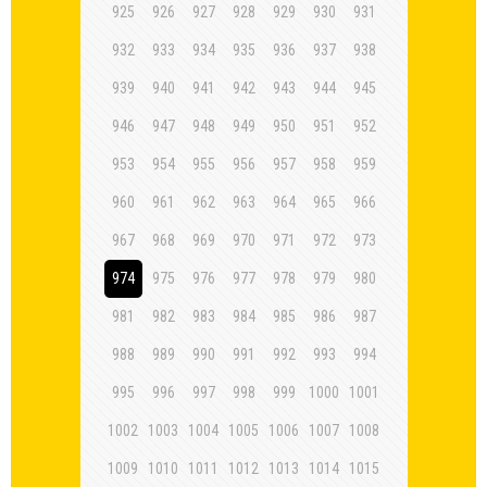
925
926
927
928
929
930
931
932
933
934
935
936
937
938
939
940
941
942
943
944
945
946
947
948
949
950
951
952
953
954
955
956
957
958
959
960
961
962
963
964
965
966
967
968
969
970
971
972
973
974
975
976
977
978
979
980
981
982
983
984
985
986
987
988
989
990
991
992
993
994
995
996
997
998
999
1000
1001
1002
1003
1004
1005
1006
1007
1008
1009
1010
1011
1012
1013
1014
1015