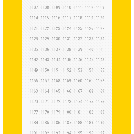
1107
1108
1109
1110
1111
1112
1113
1114
1115
1116
1117
1118
1119
1120
1121
1122
1123
1124
1125
1126
1127
1128
1129
1130
1131
1132
1133
1134
1135
1136
1137
1138
1139
1140
1141
1142
1143
1144
1145
1146
1147
1148
1149
1150
1151
1152
1153
1154
1155
1156
1157
1158
1159
1160
1161
1162
1163
1164
1165
1166
1167
1168
1169
1170
1171
1172
1173
1174
1175
1176
1177
1178
1179
1180
1181
1182
1183
1184
1185
1186
1187
1188
1189
1190
1191
1192
1193
1194
1195
1196
1197