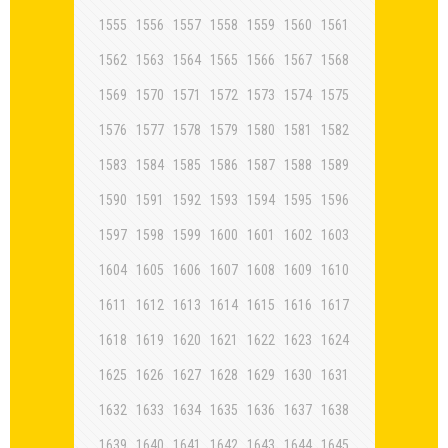
1555
1556
1557
1558
1559
1560
1561
1562
1563
1564
1565
1566
1567
1568
1569
1570
1571
1572
1573
1574
1575
1576
1577
1578
1579
1580
1581
1582
1583
1584
1585
1586
1587
1588
1589
1590
1591
1592
1593
1594
1595
1596
1597
1598
1599
1600
1601
1602
1603
1604
1605
1606
1607
1608
1609
1610
1611
1612
1613
1614
1615
1616
1617
1618
1619
1620
1621
1622
1623
1624
1625
1626
1627
1628
1629
1630
1631
1632
1633
1634
1635
1636
1637
1638
1639
1640
1641
1642
1643
1644
1645