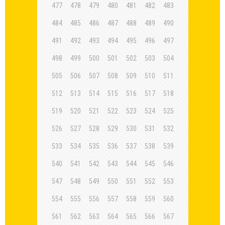
477
478
479
480
481
482
483
484
485
486
487
488
489
490
491
492
493
494
495
496
497
498
499
500
501
502
503
504
505
506
507
508
509
510
511
512
513
514
515
516
517
518
519
520
521
522
523
524
525
526
527
528
529
530
531
532
533
534
535
536
537
538
539
540
541
542
543
544
545
546
547
548
549
550
551
552
553
554
555
556
557
558
559
560
561
562
563
564
565
566
567