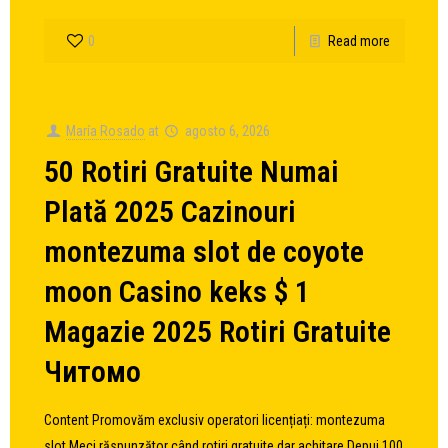
0
Read more
María Rosado
at
agosto 6, 2026
50 Rotiri Gratuite Numai
Plată 2025 Cazinouri
montezuma slot de coyote
moon Casino keks $ 1
Magazie 2025 Rotiri Gratuite
Читомо
Content Promovăm exclusiv operatori licențiați: montezuma
slot Meci răspunzător când rotiri gratuite dar achitare Depui 100