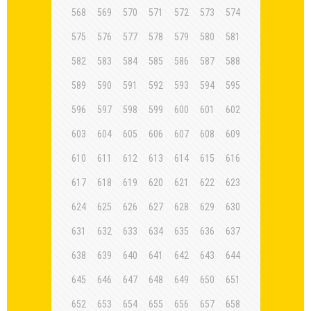
568
569
570
571
572
573
574
575
576
577
578
579
580
581
582
583
584
585
586
587
588
589
590
591
592
593
594
595
596
597
598
599
600
601
602
603
604
605
606
607
608
609
610
611
612
613
614
615
616
617
618
619
620
621
622
623
624
625
626
627
628
629
630
631
632
633
634
635
636
637
638
639
640
641
642
643
644
645
646
647
648
649
650
651
652
653
654
655
656
657
658