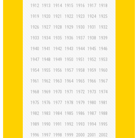
1912
1913
1914
1915
1916
1917
1918
1919
1920
1921
1922
1923
1924
1925
1926
1927
1928
1929
1930
1931
1932
1933
1934
1935
1936
1937
1938
1939
1940
1941
1942
1943
1944
1945
1946
1947
1948
1949
1950
1951
1952
1953
1954
1955
1956
1957
1958
1959
1960
1961
1962
1963
1964
1965
1966
1967
1968
1969
1970
1971
1972
1973
1974
1975
1976
1977
1978
1979
1980
1981
1982
1983
1984
1985
1986
1987
1988
1989
1990
1991
1992
1993
1994
1995
1996
1997
1998
1999
2000
2001
2002