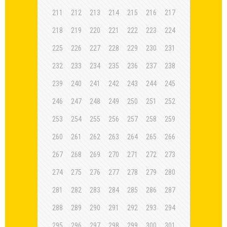
211
212
213
214
215
216
217
218
219
220
221
222
223
224
225
226
227
228
229
230
231
232
233
234
235
236
237
238
239
240
241
242
243
244
245
246
247
248
249
250
251
252
253
254
255
256
257
258
259
260
261
262
263
264
265
266
267
268
269
270
271
272
273
274
275
276
277
278
279
280
281
282
283
284
285
286
287
288
289
290
291
292
293
294
295
296
297
298
299
300
301