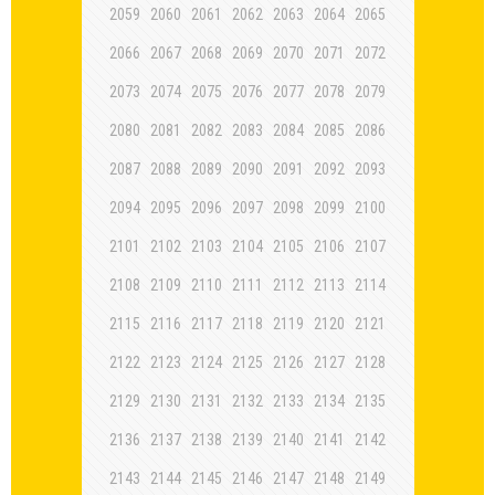
2059
2060
2061
2062
2063
2064
2065
2066
2067
2068
2069
2070
2071
2072
2073
2074
2075
2076
2077
2078
2079
2080
2081
2082
2083
2084
2085
2086
2087
2088
2089
2090
2091
2092
2093
2094
2095
2096
2097
2098
2099
2100
2101
2102
2103
2104
2105
2106
2107
2108
2109
2110
2111
2112
2113
2114
2115
2116
2117
2118
2119
2120
2121
2122
2123
2124
2125
2126
2127
2128
2129
2130
2131
2132
2133
2134
2135
2136
2137
2138
2139
2140
2141
2142
2143
2144
2145
2146
2147
2148
2149