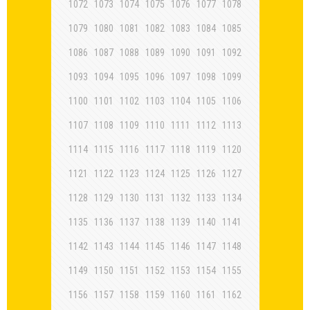
1072
1073
1074
1075
1076
1077
1078
1079
1080
1081
1082
1083
1084
1085
1086
1087
1088
1089
1090
1091
1092
1093
1094
1095
1096
1097
1098
1099
1100
1101
1102
1103
1104
1105
1106
1107
1108
1109
1110
1111
1112
1113
1114
1115
1116
1117
1118
1119
1120
1121
1122
1123
1124
1125
1126
1127
1128
1129
1130
1131
1132
1133
1134
1135
1136
1137
1138
1139
1140
1141
1142
1143
1144
1145
1146
1147
1148
1149
1150
1151
1152
1153
1154
1155
1156
1157
1158
1159
1160
1161
1162