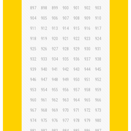
897
898
899
900
901
902
903
904
905
906
907
908
909
910
911
912
913
914
915
916
917
918
919
920
921
922
923
924
925
926
927
928
929
930
931
932
933
934
935
936
937
938
939
940
941
942
943
944
945
946
947
948
949
950
951
952
953
954
955
956
957
958
959
960
961
962
963
964
965
966
967
968
969
970
971
972
973
974
975
976
977
978
979
980
981
982
983
984
985
986
987