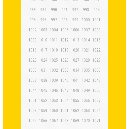
988
989
990
991
992
993
994
995
996
997
998
999
1000
1001
1002
1003
1004
1005
1006
1007
1008
1009
1010
1011
1012
1013
1014
1015
1016
1017
1018
1019
1020
1021
1022
1023
1024
1025
1026
1027
1028
1029
1030
1031
1032
1033
1034
1035
1036
1037
1038
1039
1040
1041
1042
1043
1044
1045
1046
1047
1048
1049
1050
1051
1052
1053
1054
1055
1056
1057
1058
1059
1060
1061
1062
1063
1064
1065
1066
1067
1068
1069
1070
1071