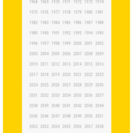
1968
1969
1970
1971
1972
1973
1974
1975
1976
1977
1978
1979
1980
1981
1982
1983
1984
1985
1986
1987
1988
1989
1990
1991
1992
1993
1994
1995
1996
1997
1998
1999
2000
2001
2002
2003
2004
2005
2006
2007
2008
2009
2010
2011
2012
2013
2014
2015
2016
2017
2018
2019
2020
2021
2022
2023
2024
2025
2026
2027
2028
2029
2030
2031
2032
2033
2034
2035
2036
2037
2038
2039
2040
2041
2042
2043
2044
2045
2046
2047
2048
2049
2050
2051
2052
2053
2054
2055
2056
2057
2058