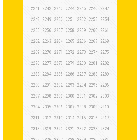
2241
2242
2243
2244
2245
2246
2247
2248
2249
2250
2251
2252
2253
2254
2255
2256
2257
2258
2259
2260
2261
2262
2263
2264
2265
2266
2267
2268
2269
2270
2271
2272
2273
2274
2275
2276
2277
2278
2279
2280
2281
2282
2283
2284
2285
2286
2287
2288
2289
2290
2291
2292
2293
2294
2295
2296
2297
2298
2299
2300
2301
2302
2303
2304
2305
2306
2307
2308
2309
2310
2311
2312
2313
2314
2315
2316
2317
2318
2319
2320
2321
2322
2323
2324
2325
2326
2327
2328
2329
2330
2331