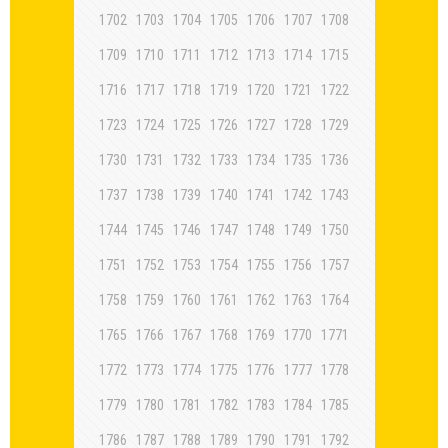
1702
1703
1704
1705
1706
1707
1708
1709
1710
1711
1712
1713
1714
1715
1716
1717
1718
1719
1720
1721
1722
1723
1724
1725
1726
1727
1728
1729
1730
1731
1732
1733
1734
1735
1736
1737
1738
1739
1740
1741
1742
1743
1744
1745
1746
1747
1748
1749
1750
1751
1752
1753
1754
1755
1756
1757
1758
1759
1760
1761
1762
1763
1764
1765
1766
1767
1768
1769
1770
1771
1772
1773
1774
1775
1776
1777
1778
1779
1780
1781
1782
1783
1784
1785
1786
1787
1788
1789
1790
1791
1792