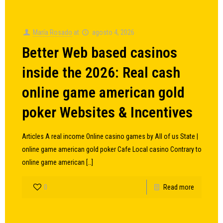
María Rosado
at
agosto 4, 2026
Better Web based casinos
inside the 2026: Real cash
online game american gold
poker Websites & Incentives
Articles A real income Online casino games by All of us State |
online game american gold poker Cafe Local casino Contrary to
online game american
[…]
0
Read more