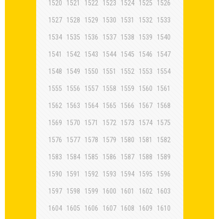
1520
1521
1522
1523
1524
1525
1526
1527
1528
1529
1530
1531
1532
1533
1534
1535
1536
1537
1538
1539
1540
1541
1542
1543
1544
1545
1546
1547
1548
1549
1550
1551
1552
1553
1554
1555
1556
1557
1558
1559
1560
1561
1562
1563
1564
1565
1566
1567
1568
1569
1570
1571
1572
1573
1574
1575
1576
1577
1578
1579
1580
1581
1582
1583
1584
1585
1586
1587
1588
1589
1590
1591
1592
1593
1594
1595
1596
1597
1598
1599
1600
1601
1602
1603
1604
1605
1606
1607
1608
1609
1610