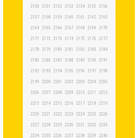
2150
2151
2152
2153
2154
2155
2156
2157
2158
2159
2160
2161
2162
2163
2164
2165
2166
2167
2168
2169
2170
2171
2172
2173
2174
2175
2176
2177
2178
2179
2180
2181
2182
2183
2184
2185
2186
2187
2188
2189
2190
2191
2192
2193
2194
2195
2196
2197
2198
2199
2200
2201
2202
2203
2204
2205
2206
2207
2208
2209
2210
2211
2212
2213
2214
2215
2216
2217
2218
2219
2220
2221
2222
2223
2224
2225
2226
2227
2228
2229
2230
2231
2232
2233
2234
2235
2236
2237
2238
2239
2240