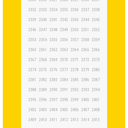
2332
2333
2334
2335
2336
2337
2338
2339
2340
2341
2342
2343
2344
2345
2346
2347
2348
2349
2350
2351
2352
2353
2354
2355
2356
2357
2358
2359
2360
2361
2362
2363
2364
2365
2366
2367
2368
2369
2370
2371
2372
2373
2374
2375
2376
2377
2378
2379
2380
2381
2382
2383
2384
2385
2386
2387
2388
2389
2390
2391
2392
2393
2394
2395
2396
2397
2398
2399
2400
2401
2402
2403
2404
2405
2406
2407
2408
2409
2410
2411
2412
2413
2414
2415