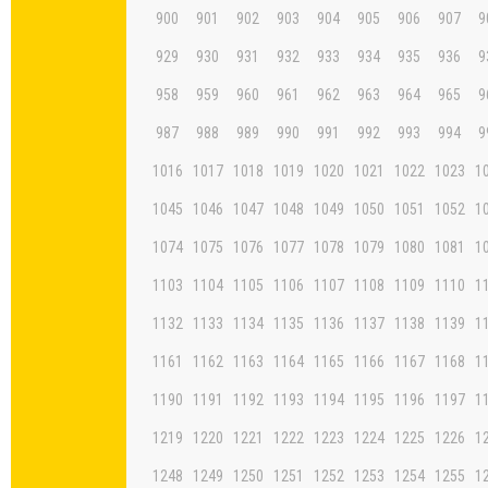
900
901
902
903
904
905
906
907
9
929
930
931
932
933
934
935
936
9
958
959
960
961
962
963
964
965
9
987
988
989
990
991
992
993
994
9
1016
1017
1018
1019
1020
1021
1022
1023
1
1045
1046
1047
1048
1049
1050
1051
1052
1
1074
1075
1076
1077
1078
1079
1080
1081
1
1103
1104
1105
1106
1107
1108
1109
1110
1
1132
1133
1134
1135
1136
1137
1138
1139
1
1161
1162
1163
1164
1165
1166
1167
1168
1
1190
1191
1192
1193
1194
1195
1196
1197
1
1219
1220
1221
1222
1223
1224
1225
1226
1
1248
1249
1250
1251
1252
1253
1254
1255
1