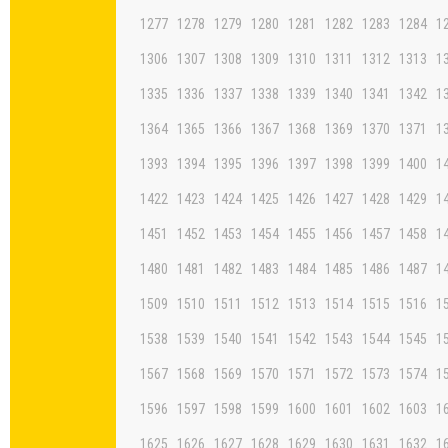
1277
1278
1279
1280
1281
1282
1283
1284
1
1306
1307
1308
1309
1310
1311
1312
1313
1
1335
1336
1337
1338
1339
1340
1341
1342
1
1364
1365
1366
1367
1368
1369
1370
1371
1
1393
1394
1395
1396
1397
1398
1399
1400
1
1422
1423
1424
1425
1426
1427
1428
1429
1
1451
1452
1453
1454
1455
1456
1457
1458
1
1480
1481
1482
1483
1484
1485
1486
1487
1
1509
1510
1511
1512
1513
1514
1515
1516
1
1538
1539
1540
1541
1542
1543
1544
1545
1
1567
1568
1569
1570
1571
1572
1573
1574
1
1596
1597
1598
1599
1600
1601
1602
1603
1
1625
1626
1627
1628
1629
1630
1631
1632
1