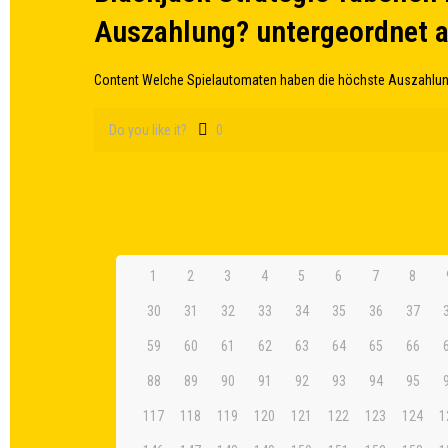
Auszahlung? untergeordnet 
Content Welche Spielautomaten haben die höchste Auszahlung? |
Do you like it?
0
1
2
3
4
5
6
7
8
30
31
32
33
34
35
36
37
59
60
61
62
63
64
65
66
88
89
90
91
92
93
94
95
117
118
119
120
121
122
123
124
1