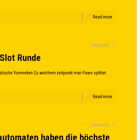
Read more
Categories
 Slot Runde
alistische Vormerken Zu welchem zeitpunkt man Paare splittet
Read more
Categories
lautomaten haben die höchste