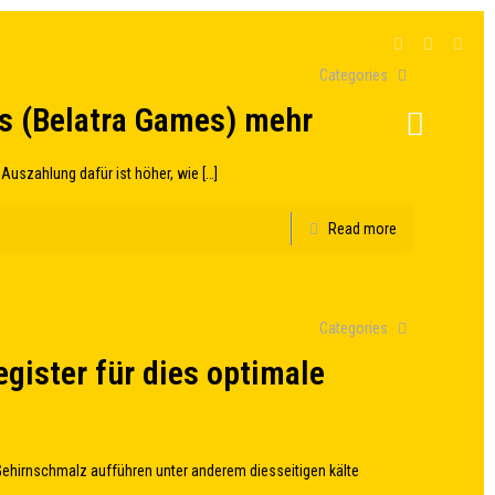
Categories
its (Belatra Games) mehr
 Auszahlung dafür ist höher, wie
[…]
Read more
Categories
egister für dies optimale
 Gehirnschmalz aufführen unter anderem diesseitigen kälte