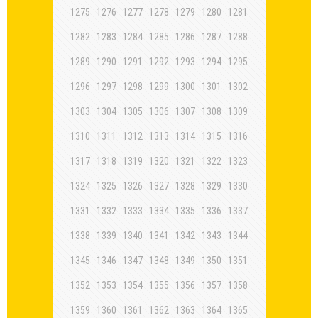
1275
1276
1277
1278
1279
1280
1281
1282
1283
1284
1285
1286
1287
1288
1289
1290
1291
1292
1293
1294
1295
1296
1297
1298
1299
1300
1301
1302
1303
1304
1305
1306
1307
1308
1309
1310
1311
1312
1313
1314
1315
1316
1317
1318
1319
1320
1321
1322
1323
1324
1325
1326
1327
1328
1329
1330
1331
1332
1333
1334
1335
1336
1337
1338
1339
1340
1341
1342
1343
1344
1345
1346
1347
1348
1349
1350
1351
1352
1353
1354
1355
1356
1357
1358
1359
1360
1361
1362
1363
1364
1365