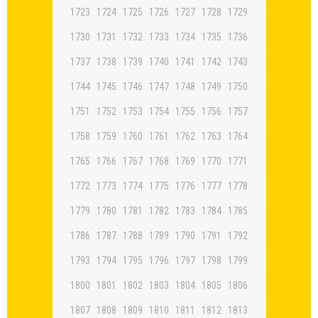
1723
1724
1725
1726
1727
1728
1729
1730
1731
1732
1733
1734
1735
1736
1737
1738
1739
1740
1741
1742
1743
1744
1745
1746
1747
1748
1749
1750
1751
1752
1753
1754
1755
1756
1757
1758
1759
1760
1761
1762
1763
1764
1765
1766
1767
1768
1769
1770
1771
1772
1773
1774
1775
1776
1777
1778
1779
1780
1781
1782
1783
1784
1785
1786
1787
1788
1789
1790
1791
1792
1793
1794
1795
1796
1797
1798
1799
1800
1801
1802
1803
1804
1805
1806
1807
1808
1809
1810
1811
1812
1813