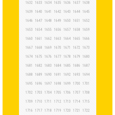
1632
1633
1634
1635
1636
1637
1638
1639
1640
1641
1642
1643
1644
1645
1646
1647
1648
1649
1650
1651
1652
1653
1654
1655
1656
1657
1658
1659
1660
1661
1662
1663
1664
1665
1666
1667
1668
1669
1670
1671
1672
1673
1674
1675
1676
1677
1678
1679
1680
1681
1682
1683
1684
1685
1686
1687
1688
1689
1690
1691
1692
1693
1694
1695
1696
1697
1698
1699
1700
1701
1702
1703
1704
1705
1706
1707
1708
1709
1710
1711
1712
1713
1714
1715
1716
1717
1718
1719
1720
1721
1722