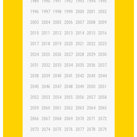
1989
1990
1991
1992
1993
1994
1995
1996
1997
1998
1999
2000
2001
2002
2003
2004
2005
2006
2007
2008
2009
2010
2011
2012
2013
2014
2015
2016
2017
2018
2019
2020
2021
2022
2023
2024
2025
2026
2027
2028
2029
2030
2031
2032
2033
2034
2035
2036
2037
2038
2039
2040
2041
2042
2043
2044
2045
2046
2047
2048
2049
2050
2051
2052
2053
2054
2055
2056
2057
2058
2059
2060
2061
2062
2063
2064
2065
2066
2067
2068
2069
2070
2071
2072
2073
2074
2075
2076
2077
2078
2079