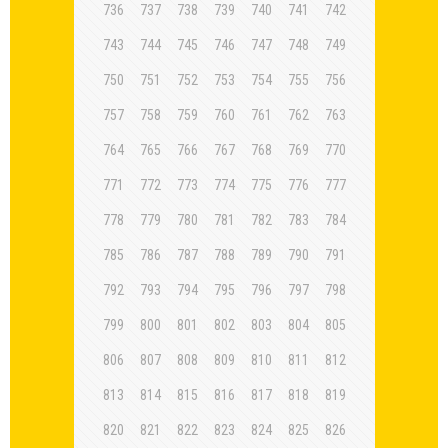
736
737
738
739
740
741
742
743
744
745
746
747
748
749
750
751
752
753
754
755
756
757
758
759
760
761
762
763
764
765
766
767
768
769
770
771
772
773
774
775
776
777
778
779
780
781
782
783
784
785
786
787
788
789
790
791
792
793
794
795
796
797
798
799
800
801
802
803
804
805
806
807
808
809
810
811
812
813
814
815
816
817
818
819
820
821
822
823
824
825
826