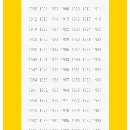
1905
1906
1907
1908
1909
1910
1911
1912
1913
1914
1915
1916
1917
1918
1919
1920
1921
1922
1923
1924
1925
1926
1927
1928
1929
1930
1931
1932
1933
1934
1935
1936
1937
1938
1939
1940
1941
1942
1943
1944
1945
1946
1947
1948
1949
1950
1951
1952
1953
1954
1955
1956
1957
1958
1959
1960
1961
1962
1963
1964
1965
1966
1967
1968
1969
1970
1971
1972
1973
1974
1975
1976
1977
1978
1979
1980
1981
1982
1983
1984
1985
1986
1987
1988