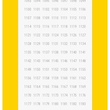
1093
1094
1095
1096
1097
1098
1099
1100
1101
1102
1103
1104
1105
1106
1107
1108
1109
1110
1111
1112
1113
1114
1115
1116
1117
1118
1119
1120
1121
1122
1123
1124
1125
1126
1127
1128
1129
1130
1131
1132
1133
1134
1135
1136
1137
1138
1139
1140
1141
1142
1143
1144
1145
1146
1147
1148
1149
1150
1151
1152
1153
1154
1155
1156
1157
1158
1159
1160
1161
1162
1163
1164
1165
1166
1167
1168
1169
1170
1171
1172
1173
1174
1175
1176
1177
1178
1179
1180
1181
1182
1183