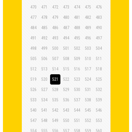
470
471
472
473
474
475
476
477
478
479
480
481
482
483
484
485
486
487
488
489
490
491
492
493
494
495
496
497
498
499
500
501
502
503
504
505
506
507
508
509
510
511
512
513
514
515
516
517
518
519
520
521
522
523
524
525
526
527
528
529
530
531
532
533
534
535
536
537
538
539
540
541
542
543
544
545
546
547
548
549
550
551
552
553
554
555
556
557
558
559
560