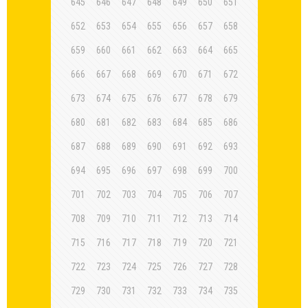
645
646
647
648
649
650
651
652
653
654
655
656
657
658
659
660
661
662
663
664
665
666
667
668
669
670
671
672
673
674
675
676
677
678
679
680
681
682
683
684
685
686
687
688
689
690
691
692
693
694
695
696
697
698
699
700
701
702
703
704
705
706
707
708
709
710
711
712
713
714
715
716
717
718
719
720
721
722
723
724
725
726
727
728
729
730
731
732
733
734
735