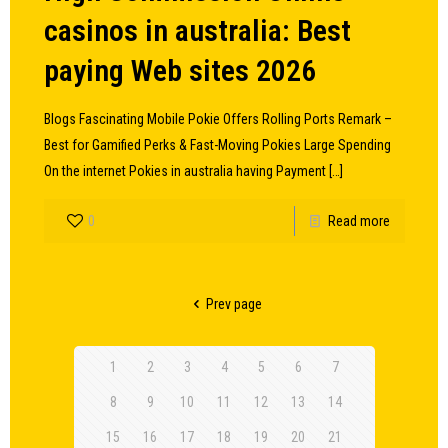
casinos in australia: Best
paying Web sites 2026
Blogs Fascinating Mobile Pokie Offers Rolling Ports Remark –
Best for Gamified Perks & Fast-Moving Pokies Large Spending
On the internet Pokies in australia having Payment
[…]
0
Read more
Prev page
1
2
3
4
5
6
7
8
9
10
11
12
13
14
15
16
17
18
19
20
21