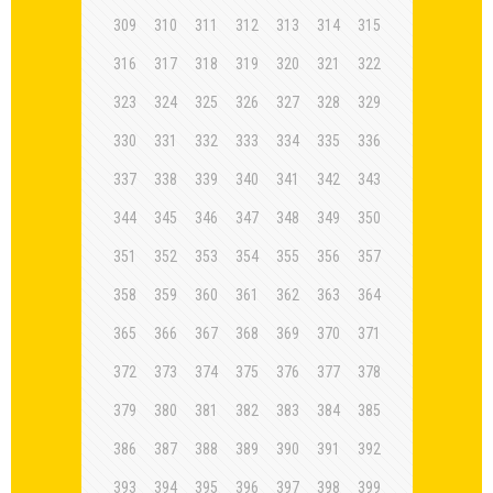
309
310
311
312
313
314
315
316
317
318
319
320
321
322
323
324
325
326
327
328
329
330
331
332
333
334
335
336
337
338
339
340
341
342
343
344
345
346
347
348
349
350
351
352
353
354
355
356
357
358
359
360
361
362
363
364
365
366
367
368
369
370
371
372
373
374
375
376
377
378
379
380
381
382
383
384
385
386
387
388
389
390
391
392
393
394
395
396
397
398
399