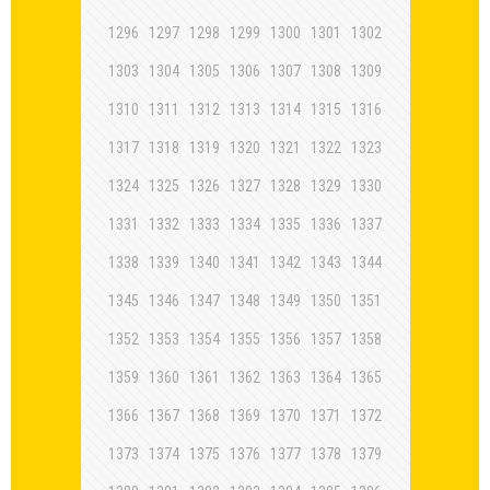
1296
1297
1298
1299
1300
1301
1302
1303
1304
1305
1306
1307
1308
1309
1310
1311
1312
1313
1314
1315
1316
1317
1318
1319
1320
1321
1322
1323
1324
1325
1326
1327
1328
1329
1330
1331
1332
1333
1334
1335
1336
1337
1338
1339
1340
1341
1342
1343
1344
1345
1346
1347
1348
1349
1350
1351
1352
1353
1354
1355
1356
1357
1358
1359
1360
1361
1362
1363
1364
1365
1366
1367
1368
1369
1370
1371
1372
1373
1374
1375
1376
1377
1378
1379