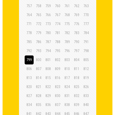
757
758
759
760
761
762
763
764
765
766
767
768
769
770
771
772
773
774
775
776
777
778
779
780
781
782
783
784
785
786
787
788
789
790
791
792
793
794
795
796
797
798
799
800
801
802
803
804
805
806
807
808
809
810
811
812
813
814
815
816
817
818
819
820
821
822
823
824
825
826
827
828
829
830
831
832
833
834
835
836
837
838
839
840
841
842
843
844
845
846
847