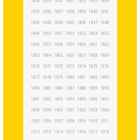
1828
1829
1830
1831
1832
1833
1834
1835
1836
1837
1838
1839
1840
1841
1842
1843
1844
1845
1846
1847
1848
1849
1850
1851
1852
1853
1854
1855
1856
1857
1858
1859
1860
1861
1862
1863
1864
1865
1866
1867
1868
1869
1870
1871
1872
1873
1874
1875
1876
1877
1878
1879
1880
1881
1882
1883
1884
1885
1886
1887
1888
1889
1890
1891
1892
1893
1894
1895
1896
1897
1898
1899
1900
1901
1902
1903
1904
1905
1906
1907
1908
1909
1910
1911
1912
1913
1914
1915
1916
1917
1918