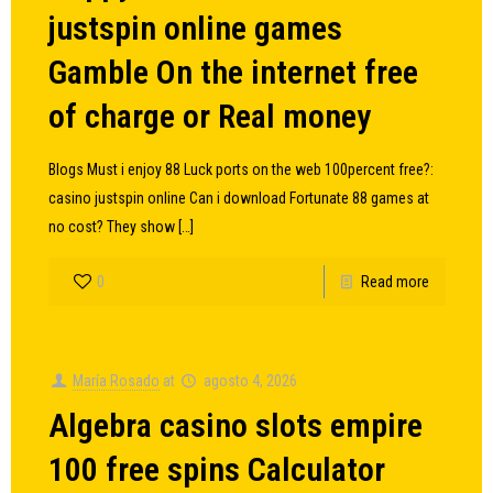
justspin online games
Gamble On the internet free
of charge or Real money
Blogs Must i enjoy 88 Luck ports on the web 100percent free?:
casino justspin online Can i download Fortunate 88 games at
no cost? They show
[…]
0
Read more
María Rosado
at
agosto 4, 2026
Algebra casino slots empire
100 free spins Calculator