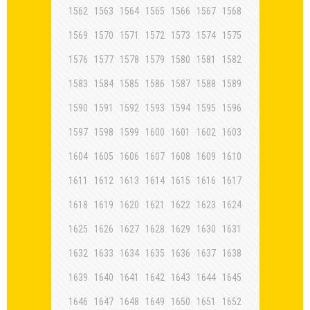
1562
1563
1564
1565
1566
1567
1568
1569
1570
1571
1572
1573
1574
1575
1576
1577
1578
1579
1580
1581
1582
1583
1584
1585
1586
1587
1588
1589
1590
1591
1592
1593
1594
1595
1596
1597
1598
1599
1600
1601
1602
1603
1604
1605
1606
1607
1608
1609
1610
1611
1612
1613
1614
1615
1616
1617
1618
1619
1620
1621
1622
1623
1624
1625
1626
1627
1628
1629
1630
1631
1632
1633
1634
1635
1636
1637
1638
1639
1640
1641
1642
1643
1644
1645
1646
1647
1648
1649
1650
1651
1652