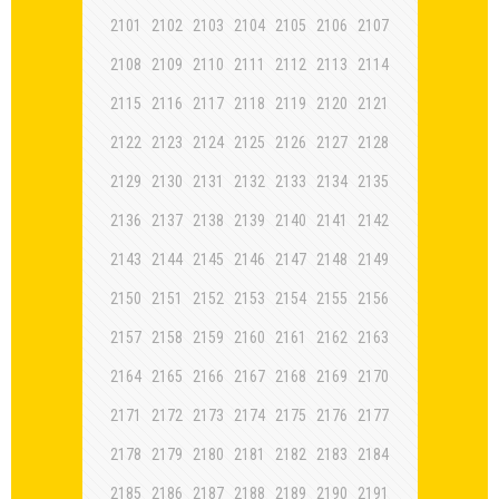
2101
2102
2103
2104
2105
2106
2107
2108
2109
2110
2111
2112
2113
2114
2115
2116
2117
2118
2119
2120
2121
2122
2123
2124
2125
2126
2127
2128
2129
2130
2131
2132
2133
2134
2135
2136
2137
2138
2139
2140
2141
2142
2143
2144
2145
2146
2147
2148
2149
2150
2151
2152
2153
2154
2155
2156
2157
2158
2159
2160
2161
2162
2163
2164
2165
2166
2167
2168
2169
2170
2171
2172
2173
2174
2175
2176
2177
2178
2179
2180
2181
2182
2183
2184
2185
2186
2187
2188
2189
2190
2191