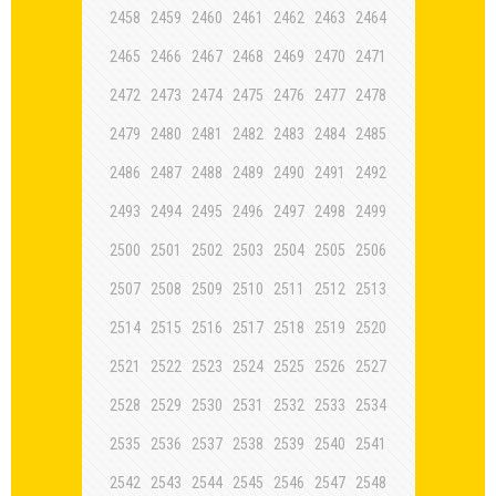
2458
2459
2460
2461
2462
2463
2464
2465
2466
2467
2468
2469
2470
2471
2472
2473
2474
2475
2476
2477
2478
2479
2480
2481
2482
2483
2484
2485
2486
2487
2488
2489
2490
2491
2492
2493
2494
2495
2496
2497
2498
2499
2500
2501
2502
2503
2504
2505
2506
2507
2508
2509
2510
2511
2512
2513
2514
2515
2516
2517
2518
2519
2520
2521
2522
2523
2524
2525
2526
2527
2528
2529
2530
2531
2532
2533
2534
2535
2536
2537
2538
2539
2540
2541
2542
2543
2544
2545
2546
2547
2548