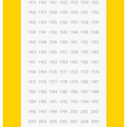
1919
1920
1921
1922
1923
1924
1925
1926
1927
1928
1929
1930
1931
1932
1933
1934
1935
1936
1937
1938
1939
1940
1941
1942
1943
1944
1945
1946
1947
1948
1949
1950
1951
1952
1953
1954
1955
1956
1957
1958
1959
1960
1961
1962
1963
1964
1965
1966
1967
1968
1969
1970
1971
1972
1973
1974
1975
1976
1977
1978
1979
1980
1981
1982
1983
1984
1985
1986
1987
1988
1989
1990
1991
1992
1993
1994
1995
1996
1997
1998
1999
2000
2001
2002
2003
2004
2005
2006
2007
2008
2009