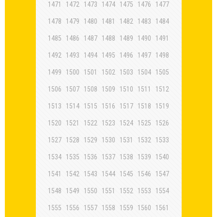
1471
1472
1473
1474
1475
1476
1477
1478
1479
1480
1481
1482
1483
1484
1485
1486
1487
1488
1489
1490
1491
1492
1493
1494
1495
1496
1497
1498
1499
1500
1501
1502
1503
1504
1505
1506
1507
1508
1509
1510
1511
1512
1513
1514
1515
1516
1517
1518
1519
1520
1521
1522
1523
1524
1525
1526
1527
1528
1529
1530
1531
1532
1533
1534
1535
1536
1537
1538
1539
1540
1541
1542
1543
1544
1545
1546
1547
1548
1549
1550
1551
1552
1553
1554
1555
1556
1557
1558
1559
1560
1561