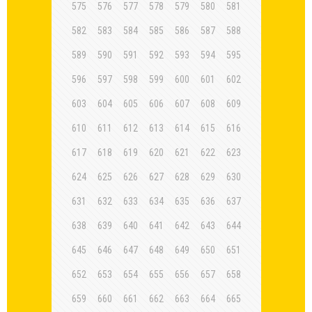
575
576
577
578
579
580
581
582
583
584
585
586
587
588
589
590
591
592
593
594
595
596
597
598
599
600
601
602
603
604
605
606
607
608
609
610
611
612
613
614
615
616
617
618
619
620
621
622
623
624
625
626
627
628
629
630
631
632
633
634
635
636
637
638
639
640
641
642
643
644
645
646
647
648
649
650
651
652
653
654
655
656
657
658
659
660
661
662
663
664
665