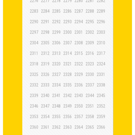
2276
2277
2278
2279
2280
2281
2282
2283
2284
2285
2286
2287
2288
2289
2290
2291
2292
2293
2294
2295
2296
2297
2298
2299
2300
2301
2302
2303
2304
2305
2306
2307
2308
2309
2310
2311
2312
2313
2314
2315
2316
2317
2318
2319
2320
2321
2322
2323
2324
2325
2326
2327
2328
2329
2330
2331
2332
2333
2334
2335
2336
2337
2338
2339
2340
2341
2342
2343
2344
2345
2346
2347
2348
2349
2350
2351
2352
2353
2354
2355
2356
2357
2358
2359
2360
2361
2362
2363
2364
2365
2366