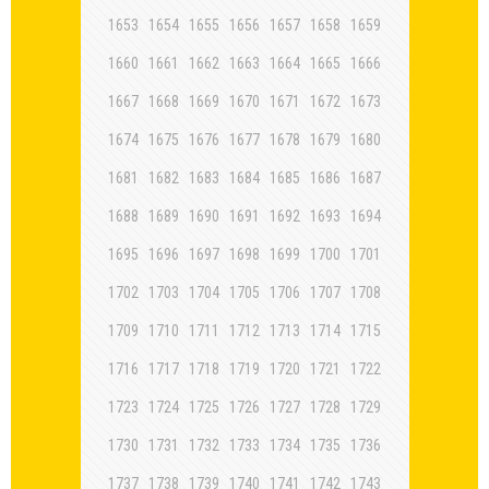
1653
1654
1655
1656
1657
1658
1659
1660
1661
1662
1663
1664
1665
1666
1667
1668
1669
1670
1671
1672
1673
1674
1675
1676
1677
1678
1679
1680
1681
1682
1683
1684
1685
1686
1687
1688
1689
1690
1691
1692
1693
1694
1695
1696
1697
1698
1699
1700
1701
1702
1703
1704
1705
1706
1707
1708
1709
1710
1711
1712
1713
1714
1715
1716
1717
1718
1719
1720
1721
1722
1723
1724
1725
1726
1727
1728
1729
1730
1731
1732
1733
1734
1735
1736
1737
1738
1739
1740
1741
1742
1743