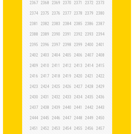
2367
2368
2369
2370
2371
2372
2373
2374
2375
2376
2377
2378
2379
2380
2381
2382
2383
2384
2385
2386
2387
2388
2389
2390
2391
2392
2393
2394
2395
2396
2397
2398
2399
2400
2401
2402
2403
2404
2405
2406
2407
2408
2409
2410
2411
2412
2413
2414
2415
2416
2417
2418
2419
2420
2421
2422
2423
2424
2425
2426
2427
2428
2429
2430
2431
2432
2433
2434
2435
2436
2437
2438
2439
2440
2441
2442
2443
2444
2445
2446
2447
2448
2449
2450
2451
2452
2453
2454
2455
2456
2457