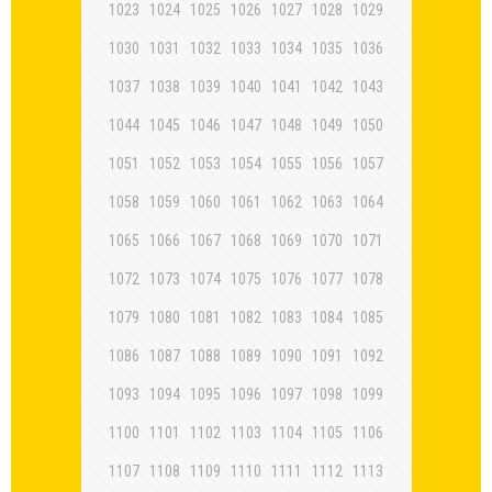
1023
1024
1025
1026
1027
1028
1029
1030
1031
1032
1033
1034
1035
1036
1037
1038
1039
1040
1041
1042
1043
1044
1045
1046
1047
1048
1049
1050
1051
1052
1053
1054
1055
1056
1057
1058
1059
1060
1061
1062
1063
1064
1065
1066
1067
1068
1069
1070
1071
1072
1073
1074
1075
1076
1077
1078
1079
1080
1081
1082
1083
1084
1085
1086
1087
1088
1089
1090
1091
1092
1093
1094
1095
1096
1097
1098
1099
1100
1101
1102
1103
1104
1105
1106
1107
1108
1109
1110
1111
1112
1113