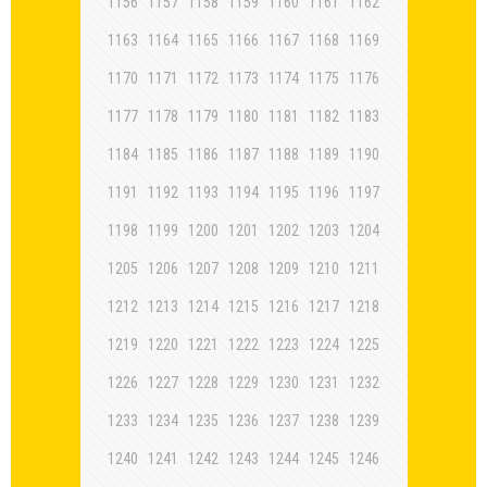
1156
1157
1158
1159
1160
1161
1162
1163
1164
1165
1166
1167
1168
1169
1170
1171
1172
1173
1174
1175
1176
1177
1178
1179
1180
1181
1182
1183
1184
1185
1186
1187
1188
1189
1190
1191
1192
1193
1194
1195
1196
1197
1198
1199
1200
1201
1202
1203
1204
1205
1206
1207
1208
1209
1210
1211
1212
1213
1214
1215
1216
1217
1218
1219
1220
1221
1222
1223
1224
1225
1226
1227
1228
1229
1230
1231
1232
1233
1234
1235
1236
1237
1238
1239
1240
1241
1242
1243
1244
1245
1246