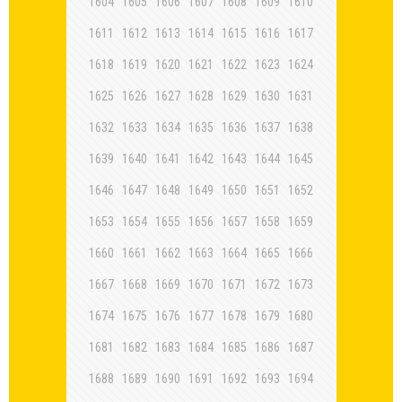
1604
1605
1606
1607
1608
1609
1610
1611
1612
1613
1614
1615
1616
1617
1618
1619
1620
1621
1622
1623
1624
1625
1626
1627
1628
1629
1630
1631
1632
1633
1634
1635
1636
1637
1638
1639
1640
1641
1642
1643
1644
1645
1646
1647
1648
1649
1650
1651
1652
1653
1654
1655
1656
1657
1658
1659
1660
1661
1662
1663
1664
1665
1666
1667
1668
1669
1670
1671
1672
1673
1674
1675
1676
1677
1678
1679
1680
1681
1682
1683
1684
1685
1686
1687
1688
1689
1690
1691
1692
1693
1694