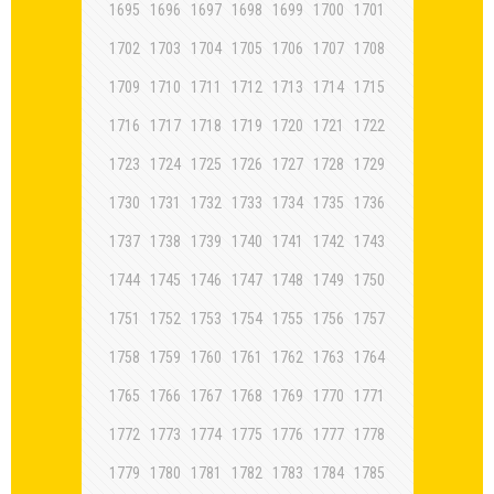
1695
1696
1697
1698
1699
1700
1701
1702
1703
1704
1705
1706
1707
1708
1709
1710
1711
1712
1713
1714
1715
1716
1717
1718
1719
1720
1721
1722
1723
1724
1725
1726
1727
1728
1729
1730
1731
1732
1733
1734
1735
1736
1737
1738
1739
1740
1741
1742
1743
1744
1745
1746
1747
1748
1749
1750
1751
1752
1753
1754
1755
1756
1757
1758
1759
1760
1761
1762
1763
1764
1765
1766
1767
1768
1769
1770
1771
1772
1773
1774
1775
1776
1777
1778
1779
1780
1781
1782
1783
1784
1785