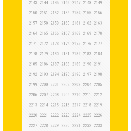
2143
2144
2145
2146
2147
2148
2149
2150
2151
2152
2153
2154
2155
2156
2157
2158
2159
2160
2161
2162
2163
2164
2165
2166
2167
2168
2169
2170
2171
2172
2173
2174
2175
2176
2177
2178
2179
2180
2181
2182
2183
2184
2185
2186
2187
2188
2189
2190
2191
2192
2193
2194
2195
2196
2197
2198
2199
2200
2201
2202
2203
2204
2205
2206
2207
2208
2209
2210
2211
2212
2213
2214
2215
2216
2217
2218
2219
2220
2221
2222
2223
2224
2225
2226
2227
2228
2229
2230
2231
2232
2233