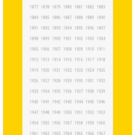
1877
1878
1879
1880
1881
1882
1883
1884
1885
1886
1887
1888
1889
1890
1891
1892
1893
1894
1895
1896
1897
1898
1899
1900
1901
1902
1903
1904
1905
1906
1907
1908
1909
1910
1911
1912
1913
1914
1915
1916
1917
1918
1919
1920
1921
1922
1923
1924
1925
1926
1927
1928
1929
1930
1931
1932
1933
1934
1935
1936
1937
1938
1939
1940
1941
1942
1943
1944
1945
1946
1947
1948
1949
1950
1951
1952
1953
1954
1955
1956
1957
1958
1959
1960
1961
1962
1963
1964
1965
1966
1967