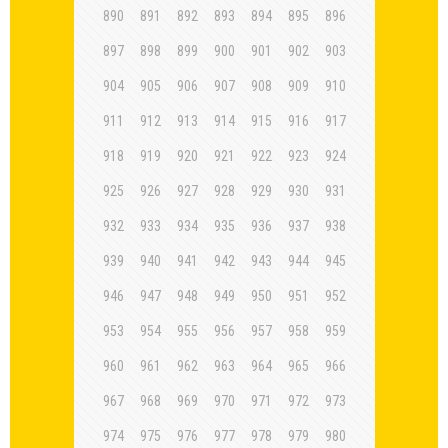
890
891
892
893
894
895
896
897
898
899
900
901
902
903
904
905
906
907
908
909
910
911
912
913
914
915
916
917
918
919
920
921
922
923
924
925
926
927
928
929
930
931
932
933
934
935
936
937
938
939
940
941
942
943
944
945
946
947
948
949
950
951
952
953
954
955
956
957
958
959
960
961
962
963
964
965
966
967
968
969
970
971
972
973
974
975
976
977
978
979
980