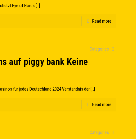
schützt Eye of Horus
[…]
Read more
Categories
ns auf piggy bank Keine
asinos für jedes Deutschland 2024 Verständnis der
[…]
Read more
Categories