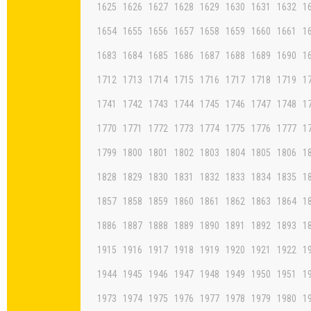
1625
1626
1627
1628
1629
1630
1631
1632
1
1654
1655
1656
1657
1658
1659
1660
1661
1
1683
1684
1685
1686
1687
1688
1689
1690
1
1712
1713
1714
1715
1716
1717
1718
1719
1
1741
1742
1743
1744
1745
1746
1747
1748
1
1770
1771
1772
1773
1774
1775
1776
1777
1
1799
1800
1801
1802
1803
1804
1805
1806
1
1828
1829
1830
1831
1832
1833
1834
1835
1
1857
1858
1859
1860
1861
1862
1863
1864
1
1886
1887
1888
1889
1890
1891
1892
1893
1
1915
1916
1917
1918
1919
1920
1921
1922
1
1944
1945
1946
1947
1948
1949
1950
1951
1
1973
1974
1975
1976
1977
1978
1979
1980
1