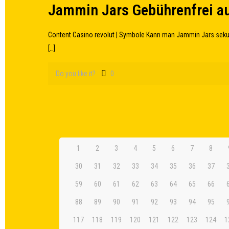
Jammin Jars Gebührenfrei auf
Content Casino revolut | Symbole Kann man Jammin Jars seku
[…]
Do you like it?
0
1
2
3
4
5
6
7
8
30
31
32
33
34
35
36
37
59
60
61
62
63
64
65
66
88
89
90
91
92
93
94
95
117
118
119
120
121
122
123
124
1