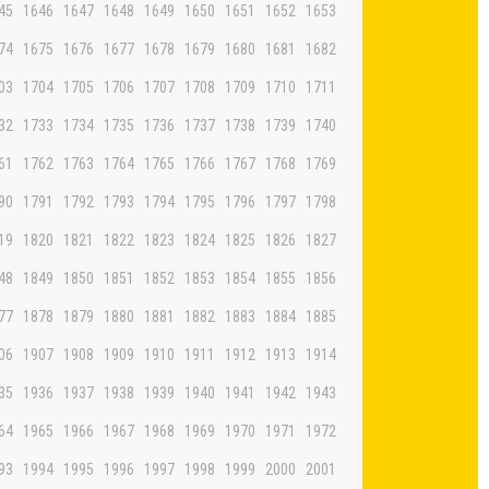
45
1646
1647
1648
1649
1650
1651
1652
1653
74
1675
1676
1677
1678
1679
1680
1681
1682
03
1704
1705
1706
1707
1708
1709
1710
1711
32
1733
1734
1735
1736
1737
1738
1739
1740
61
1762
1763
1764
1765
1766
1767
1768
1769
90
1791
1792
1793
1794
1795
1796
1797
1798
19
1820
1821
1822
1823
1824
1825
1826
1827
48
1849
1850
1851
1852
1853
1854
1855
1856
77
1878
1879
1880
1881
1882
1883
1884
1885
06
1907
1908
1909
1910
1911
1912
1913
1914
35
1936
1937
1938
1939
1940
1941
1942
1943
64
1965
1966
1967
1968
1969
1970
1971
1972
93
1994
1995
1996
1997
1998
1999
2000
2001