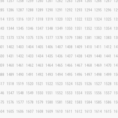
256
1257
1258
1259
1260
1261
1262
1263
1264
1265
1266
1267
12
285
1286
1287
1288
1289
1290
1291
1292
1293
1294
1295
1296
12
314
1315
1316
1317
1318
1319
1320
1321
1322
1323
1324
1325
13
343
1344
1345
1346
1347
1348
1349
1350
1351
1352
1353
1354
13
372
1373
1374
1375
1376
1377
1378
1379
1380
1381
1382
1383
13
401
1402
1403
1404
1405
1406
1407
1408
1409
1410
1411
1412
14
430
1431
1432
1433
1434
1435
1436
1437
1438
1439
1440
1441
14
459
1460
1461
1462
1463
1464
1465
1466
1467
1468
1469
1470
14
488
1489
1490
1491
1492
1493
1494
1495
1496
1497
1498
1499
15
517
1518
1519
1520
1521
1522
1523
1524
1525
1526
1527
1528
15
546
1547
1548
1549
1550
1551
1552
1553
1554
1555
1556
1557
15
575
1576
1577
1578
1579
1580
1581
1582
1583
1584
1585
1586
15
604
1605
1606
1607
1608
1609
1610
1611
1612
1613
1614
1615
16