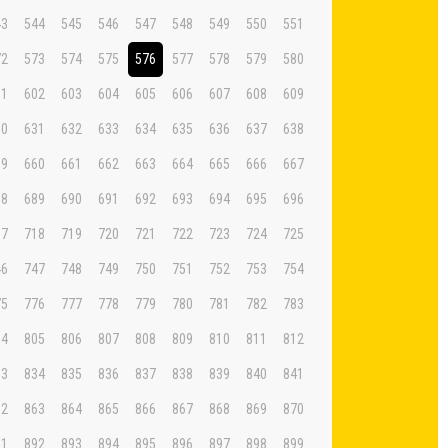
43
544
545
546
547
548
549
550
551
72
573
574
575
576
577
578
579
580
01
602
603
604
605
606
607
608
609
30
631
632
633
634
635
636
637
638
59
660
661
662
663
664
665
666
667
88
689
690
691
692
693
694
695
696
17
718
719
720
721
722
723
724
725
46
747
748
749
750
751
752
753
754
75
776
777
778
779
780
781
782
783
04
805
806
807
808
809
810
811
812
33
834
835
836
837
838
839
840
841
62
863
864
865
866
867
868
869
870
91
892
893
894
895
896
897
898
899