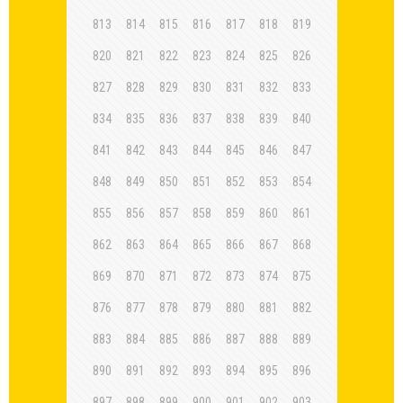
813
814
815
816
817
818
819
820
821
822
823
824
825
826
827
828
829
830
831
832
833
834
835
836
837
838
839
840
841
842
843
844
845
846
847
848
849
850
851
852
853
854
855
856
857
858
859
860
861
862
863
864
865
866
867
868
869
870
871
872
873
874
875
876
877
878
879
880
881
882
883
884
885
886
887
888
889
890
891
892
893
894
895
896
897
898
899
900
901
902
903