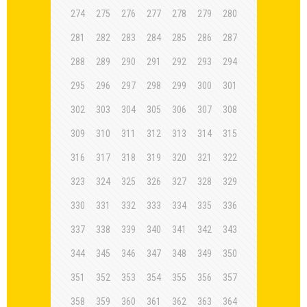
274
275
276
277
278
279
280
281
282
283
284
285
286
287
288
289
290
291
292
293
294
295
296
297
298
299
300
301
302
303
304
305
306
307
308
309
310
311
312
313
314
315
316
317
318
319
320
321
322
323
324
325
326
327
328
329
330
331
332
333
334
335
336
337
338
339
340
341
342
343
344
345
346
347
348
349
350
351
352
353
354
355
356
357
358
359
360
361
362
363
364