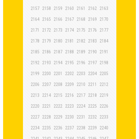
2157
2158
2159
2160
2161
2162
2163
2164
2165
2166
2167
2168
2169
2170
2171
2172
2173
2174
2175
2176
2177
2178
2179
2180
2181
2182
2183
2184
2185
2186
2187
2188
2189
2190
2191
2192
2193
2194
2195
2196
2197
2198
2199
2200
2201
2202
2203
2204
2205
2206
2207
2208
2209
2210
2211
2212
2213
2214
2215
2216
2217
2218
2219
2220
2221
2222
2223
2224
2225
2226
2227
2228
2229
2230
2231
2232
2233
2234
2235
2236
2237
2238
2239
2240
2241
2242
2243
2244
2245
2246
2247