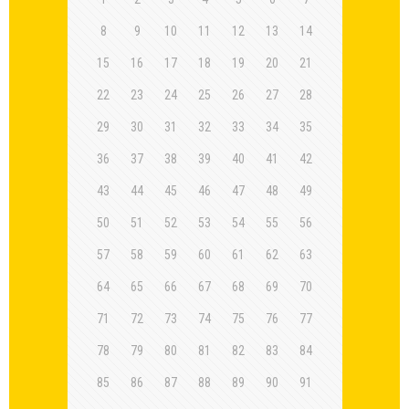
8
9
10
11
12
13
14
15
16
17
18
19
20
21
22
23
24
25
26
27
28
29
30
31
32
33
34
35
36
37
38
39
40
41
42
43
44
45
46
47
48
49
50
51
52
53
54
55
56
57
58
59
60
61
62
63
64
65
66
67
68
69
70
71
72
73
74
75
76
77
78
79
80
81
82
83
84
85
86
87
88
89
90
91