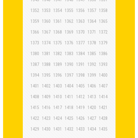
1352
1353
1354
1355
1356
1357
1358
1359
1360
1361
1362
1363
1364
1365
1366
1367
1368
1369
1370
1371
1372
1373
1374
1375
1376
1377
1378
1379
1380
1381
1382
1383
1384
1385
1386
1387
1388
1389
1390
1391
1392
1393
1394
1395
1396
1397
1398
1399
1400
1401
1402
1403
1404
1405
1406
1407
1408
1409
1410
1411
1412
1413
1414
1415
1416
1417
1418
1419
1420
1421
1422
1423
1424
1425
1426
1427
1428
1429
1430
1431
1432
1433
1434
1435