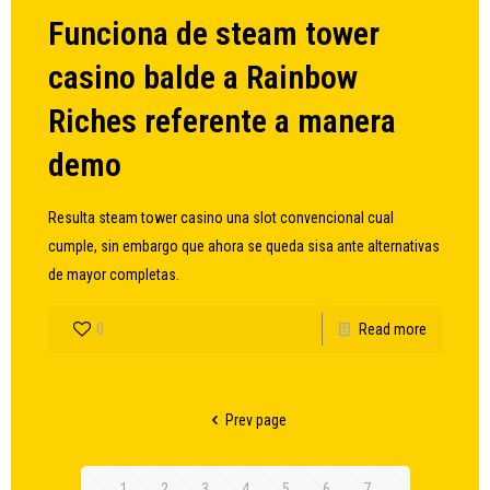
Funciona de steam tower
casino balde a Rainbow
Riches referente a manera
demo
Resulta steam tower casino una slot convencional cual
cumple, sin embargo que ahora se queda sisa ante alternativas
de mayor completas.
0
Read more
Prev page
1
2
3
4
5
6
7