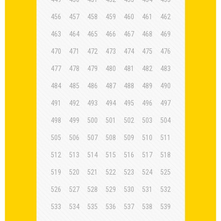
456
457
458
459
460
461
462
463
464
465
466
467
468
469
470
471
472
473
474
475
476
477
478
479
480
481
482
483
484
485
486
487
488
489
490
491
492
493
494
495
496
497
498
499
500
501
502
503
504
505
506
507
508
509
510
511
512
513
514
515
516
517
518
519
520
521
522
523
524
525
526
527
528
529
530
531
532
533
534
535
536
537
538
539