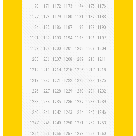
1170
1171
1172
1173
1174
1175
1176
1177
1178
1179
1180
1181
1182
1183
1184
1185
1186
1187
1188
1189
1190
1191
1192
1193
1194
1195
1196
1197
1198
1199
1200
1201
1202
1203
1204
1205
1206
1207
1208
1209
1210
1211
1212
1213
1214
1215
1216
1217
1218
1219
1220
1221
1222
1223
1224
1225
1226
1227
1228
1229
1230
1231
1232
1233
1234
1235
1236
1237
1238
1239
1240
1241
1242
1243
1244
1245
1246
1247
1248
1249
1250
1251
1252
1253
1254
1255
1256
1257
1258
1259
1260