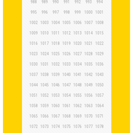
988
989
990
991
992
993
994
995
996
997
998
999
1000
1001
1002
1003
1004
1005
1006
1007
1008
1009
1010
1011
1012
1013
1014
1015
1016
1017
1018
1019
1020
1021
1022
1023
1024
1025
1026
1027
1028
1029
1030
1031
1032
1033
1034
1035
1036
1037
1038
1039
1040
1041
1042
1043
1044
1045
1046
1047
1048
1049
1050
1051
1052
1053
1054
1055
1056
1057
1058
1059
1060
1061
1062
1063
1064
1065
1066
1067
1068
1069
1070
1071
1072
1073
1074
1075
1076
1077
1078