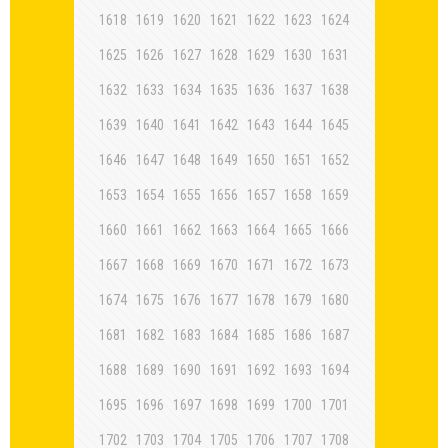
1618
1619
1620
1621
1622
1623
1624
1625
1626
1627
1628
1629
1630
1631
1632
1633
1634
1635
1636
1637
1638
1639
1640
1641
1642
1643
1644
1645
1646
1647
1648
1649
1650
1651
1652
1653
1654
1655
1656
1657
1658
1659
1660
1661
1662
1663
1664
1665
1666
1667
1668
1669
1670
1671
1672
1673
1674
1675
1676
1677
1678
1679
1680
1681
1682
1683
1684
1685
1686
1687
1688
1689
1690
1691
1692
1693
1694
1695
1696
1697
1698
1699
1700
1701
1702
1703
1704
1705
1706
1707
1708