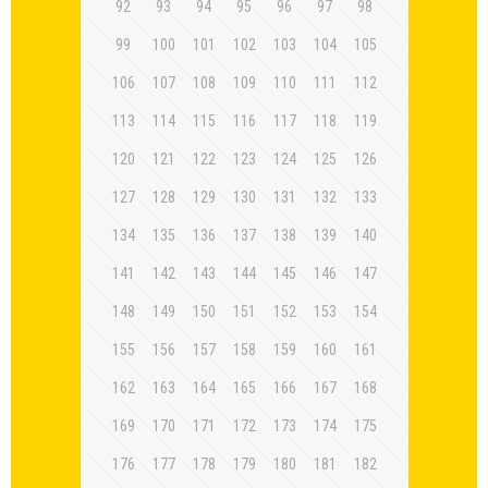
92
93
94
95
96
97
98
99
100
101
102
103
104
105
106
107
108
109
110
111
112
113
114
115
116
117
118
119
120
121
122
123
124
125
126
127
128
129
130
131
132
133
134
135
136
137
138
139
140
141
142
143
144
145
146
147
148
149
150
151
152
153
154
155
156
157
158
159
160
161
162
163
164
165
166
167
168
169
170
171
172
173
174
175
176
177
178
179
180
181
182