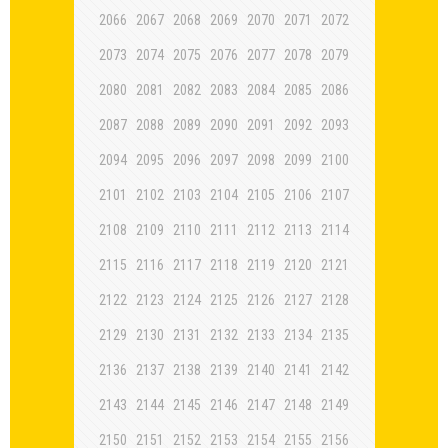
2066
2067
2068
2069
2070
2071
2072
2073
2074
2075
2076
2077
2078
2079
2080
2081
2082
2083
2084
2085
2086
2087
2088
2089
2090
2091
2092
2093
2094
2095
2096
2097
2098
2099
2100
2101
2102
2103
2104
2105
2106
2107
2108
2109
2110
2111
2112
2113
2114
2115
2116
2117
2118
2119
2120
2121
2122
2123
2124
2125
2126
2127
2128
2129
2130
2131
2132
2133
2134
2135
2136
2137
2138
2139
2140
2141
2142
2143
2144
2145
2146
2147
2148
2149
2150
2151
2152
2153
2154
2155
2156