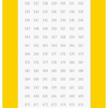
526
527
528
529
530
531
532
533
534
535
536
537
538
539
540
541
542
543
544
545
546
547
548
549
550
551
552
553
554
555
556
557
558
559
560
561
562
563
564
565
566
567
568
569
570
571
572
573
574
575
576
577
578
579
580
581
582
583
584
585
586
587
588
589
590
591
592
593
594
595
596
597
598
599
600
601
602
603
604
605
606
607
608
609
610
611
612
613
614
615
616