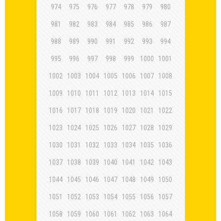
974
975
976
977
978
979
980
981
982
983
984
985
986
987
988
989
990
991
992
993
994
995
996
997
998
999
1000
1001
1002
1003
1004
1005
1006
1007
1008
1009
1010
1011
1012
1013
1014
1015
1016
1017
1018
1019
1020
1021
1022
1023
1024
1025
1026
1027
1028
1029
1030
1031
1032
1033
1034
1035
1036
1037
1038
1039
1040
1041
1042
1043
1044
1045
1046
1047
1048
1049
1050
1051
1052
1053
1054
1055
1056
1057
1058
1059
1060
1061
1062
1063
1064