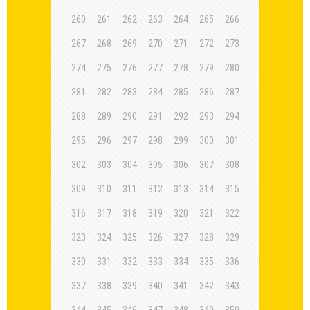
260
261
262
263
264
265
266
267
268
269
270
271
272
273
274
275
276
277
278
279
280
281
282
283
284
285
286
287
288
289
290
291
292
293
294
295
296
297
298
299
300
301
302
303
304
305
306
307
308
309
310
311
312
313
314
315
316
317
318
319
320
321
322
323
324
325
326
327
328
329
330
331
332
333
334
335
336
337
338
339
340
341
342
343