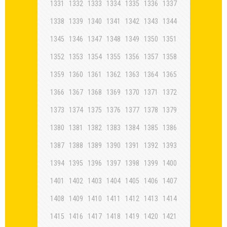
1331
1332
1333
1334
1335
1336
1337
1338
1339
1340
1341
1342
1343
1344
1345
1346
1347
1348
1349
1350
1351
1352
1353
1354
1355
1356
1357
1358
1359
1360
1361
1362
1363
1364
1365
1366
1367
1368
1369
1370
1371
1372
1373
1374
1375
1376
1377
1378
1379
1380
1381
1382
1383
1384
1385
1386
1387
1388
1389
1390
1391
1392
1393
1394
1395
1396
1397
1398
1399
1400
1401
1402
1403
1404
1405
1406
1407
1408
1409
1410
1411
1412
1413
1414
1415
1416
1417
1418
1419
1420
1421