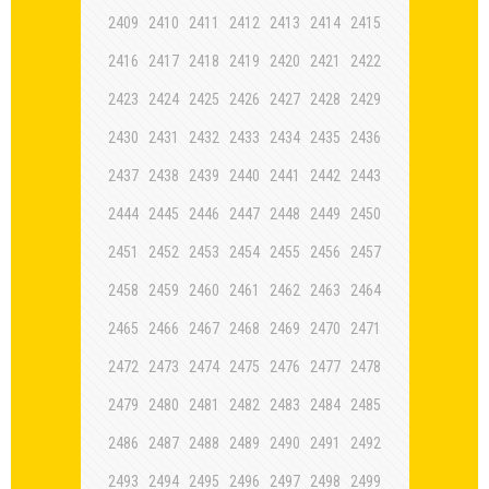
2409
2410
2411
2412
2413
2414
2415
2416
2417
2418
2419
2420
2421
2422
2423
2424
2425
2426
2427
2428
2429
2430
2431
2432
2433
2434
2435
2436
2437
2438
2439
2440
2441
2442
2443
2444
2445
2446
2447
2448
2449
2450
2451
2452
2453
2454
2455
2456
2457
2458
2459
2460
2461
2462
2463
2464
2465
2466
2467
2468
2469
2470
2471
2472
2473
2474
2475
2476
2477
2478
2479
2480
2481
2482
2483
2484
2485
2486
2487
2488
2489
2490
2491
2492
2493
2494
2495
2496
2497
2498
2499