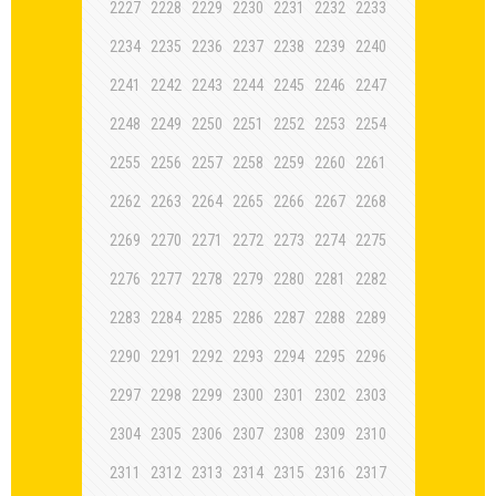
2227
2228
2229
2230
2231
2232
2233
2234
2235
2236
2237
2238
2239
2240
2241
2242
2243
2244
2245
2246
2247
2248
2249
2250
2251
2252
2253
2254
2255
2256
2257
2258
2259
2260
2261
2262
2263
2264
2265
2266
2267
2268
2269
2270
2271
2272
2273
2274
2275
2276
2277
2278
2279
2280
2281
2282
2283
2284
2285
2286
2287
2288
2289
2290
2291
2292
2293
2294
2295
2296
2297
2298
2299
2300
2301
2302
2303
2304
2305
2306
2307
2308
2309
2310
2311
2312
2313
2314
2315
2316
2317