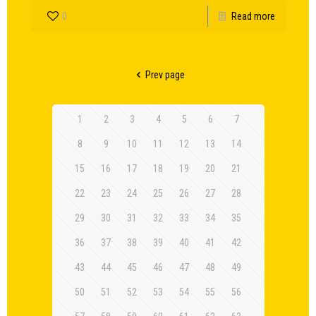
0
Read more
Prev page
1
2
3
4
5
6
7
8
9
10
11
12
13
14
15
16
17
18
19
20
21
22
23
24
25
26
27
28
29
30
31
32
33
34
35
36
37
38
39
40
41
42
43
44
45
46
47
48
49
50
51
52
53
54
55
56