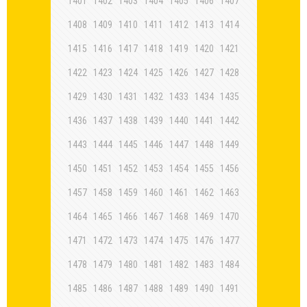
1401
1402
1403
1404
1405
1406
1407
1408
1409
1410
1411
1412
1413
1414
1415
1416
1417
1418
1419
1420
1421
1422
1423
1424
1425
1426
1427
1428
1429
1430
1431
1432
1433
1434
1435
1436
1437
1438
1439
1440
1441
1442
1443
1444
1445
1446
1447
1448
1449
1450
1451
1452
1453
1454
1455
1456
1457
1458
1459
1460
1461
1462
1463
1464
1465
1466
1467
1468
1469
1470
1471
1472
1473
1474
1475
1476
1477
1478
1479
1480
1481
1482
1483
1484
1485
1486
1487
1488
1489
1490
1491