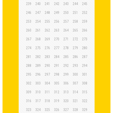
239
240
241
242
243
244
245
246
247
248
249
250
251
252
253
254
255
256
257
258
259
260
261
262
263
264
265
266
267
268
269
270
271
272
273
274
275
276
277
278
279
280
281
282
283
284
285
286
287
288
289
290
291
292
293
294
295
296
297
298
299
300
301
302
303
304
305
306
307
308
309
310
311
312
313
314
315
316
317
318
319
320
321
322
323
324
325
326
327
328
329