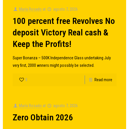
María Rosado
at
agosto 7, 2026
100 percent free Revolves No
deposit Victory Real cash &
Keep the Profits!
Super Bonanza – 500K Independence Glass undertaking July
very first, 2000 wnners might possibly be selected.
0
Read more
María Rosado
at
agosto 7, 2026
Zero Obtain 2026