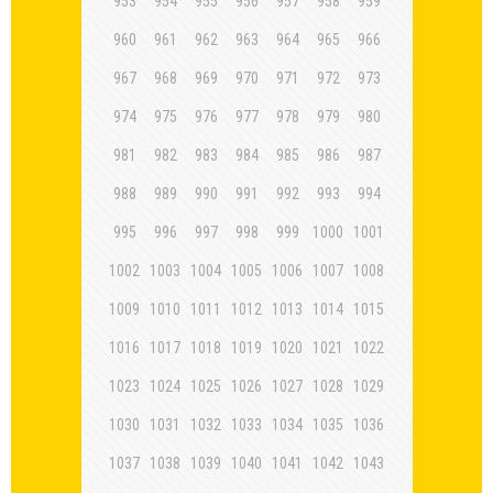
953
954
955
956
957
958
959
960
961
962
963
964
965
966
967
968
969
970
971
972
973
974
975
976
977
978
979
980
981
982
983
984
985
986
987
988
989
990
991
992
993
994
995
996
997
998
999
1000
1001
1002
1003
1004
1005
1006
1007
1008
1009
1010
1011
1012
1013
1014
1015
1016
1017
1018
1019
1020
1021
1022
1023
1024
1025
1026
1027
1028
1029
1030
1031
1032
1033
1034
1035
1036
1037
1038
1039
1040
1041
1042
1043