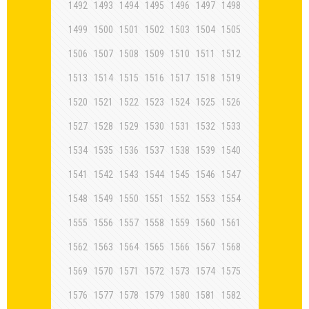
1492
1493
1494
1495
1496
1497
1498
1499
1500
1501
1502
1503
1504
1505
1506
1507
1508
1509
1510
1511
1512
1513
1514
1515
1516
1517
1518
1519
1520
1521
1522
1523
1524
1525
1526
1527
1528
1529
1530
1531
1532
1533
1534
1535
1536
1537
1538
1539
1540
1541
1542
1543
1544
1545
1546
1547
1548
1549
1550
1551
1552
1553
1554
1555
1556
1557
1558
1559
1560
1561
1562
1563
1564
1565
1566
1567
1568
1569
1570
1571
1572
1573
1574
1575
1576
1577
1578
1579
1580
1581
1582