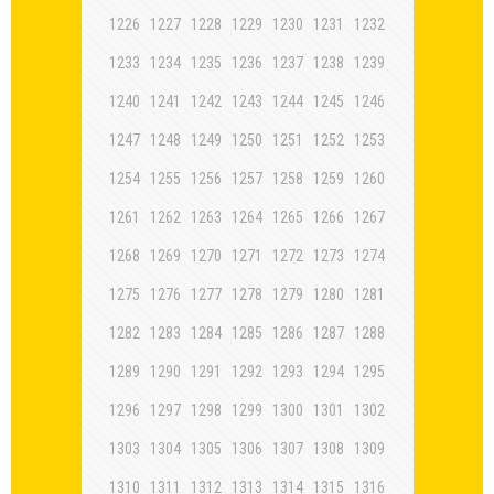
1226
1227
1228
1229
1230
1231
1232
1233
1234
1235
1236
1237
1238
1239
1240
1241
1242
1243
1244
1245
1246
1247
1248
1249
1250
1251
1252
1253
1254
1255
1256
1257
1258
1259
1260
1261
1262
1263
1264
1265
1266
1267
1268
1269
1270
1271
1272
1273
1274
1275
1276
1277
1278
1279
1280
1281
1282
1283
1284
1285
1286
1287
1288
1289
1290
1291
1292
1293
1294
1295
1296
1297
1298
1299
1300
1301
1302
1303
1304
1305
1306
1307
1308
1309
1310
1311
1312
1313
1314
1315
1316