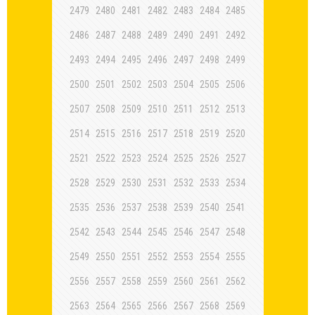
2479
2480
2481
2482
2483
2484
2485
2486
2487
2488
2489
2490
2491
2492
2493
2494
2495
2496
2497
2498
2499
2500
2501
2502
2503
2504
2505
2506
2507
2508
2509
2510
2511
2512
2513
2514
2515
2516
2517
2518
2519
2520
2521
2522
2523
2524
2525
2526
2527
2528
2529
2530
2531
2532
2533
2534
2535
2536
2537
2538
2539
2540
2541
2542
2543
2544
2545
2546
2547
2548
2549
2550
2551
2552
2553
2554
2555
2556
2557
2558
2559
2560
2561
2562
2563
2564
2565
2566
2567
2568
2569