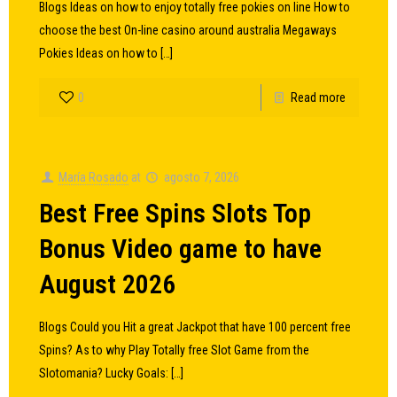
Blogs Ideas on how to enjoy totally free pokies on line How to
choose the best On-line casino around australia Megaways
Pokies Ideas on how to
[…]
0
Read more
María Rosado
at
agosto 7, 2026
Best Free Spins Slots Top
Bonus Video game to have
August 2026
Blogs Could you Hit a great Jackpot that have 100 percent free
Spins? As to why Play Totally free Slot Game from the
Slotomania? Lucky Goals:
[…]