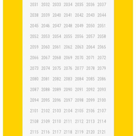
2031
2032
2033
2034
2035
2036
2037
2038
2039
2040
2041
2042
2043
2044
2045
2046
2047
2048
2049
2050
2051
2052
2053
2054
2055
2056
2057
2058
2059
2060
2061
2062
2063
2064
2065
2066
2067
2068
2069
2070
2071
2072
2073
2074
2075
2076
2077
2078
2079
2080
2081
2082
2083
2084
2085
2086
2087
2088
2089
2090
2091
2092
2093
2094
2095
2096
2097
2098
2099
2100
2101
2102
2103
2104
2105
2106
2107
2108
2109
2110
2111
2112
2113
2114
2115
2116
2117
2118
2119
2120
2121