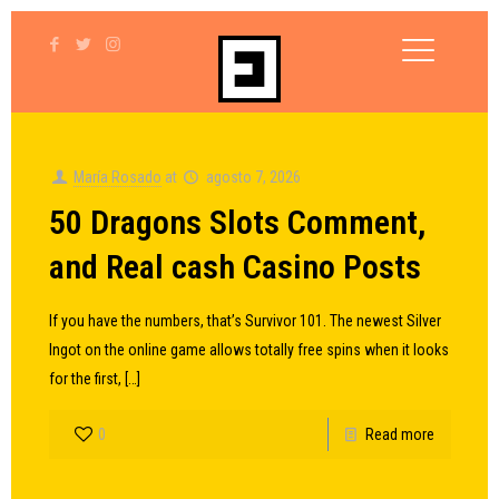
María Rosado
at
agosto 7, 2026
50 Dragons Slots Comment,
and Real cash Casino Posts
If you have the numbers, that’s Survivor 101. The newest Silver
Ingot on the online game allows totally free spins when it looks
for the first,
[…]
0
Read more