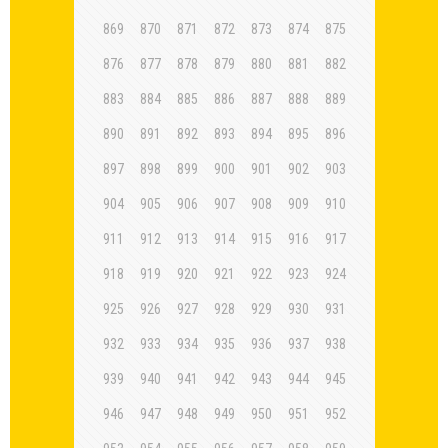
869
870
871
872
873
874
875
876
877
878
879
880
881
882
883
884
885
886
887
888
889
890
891
892
893
894
895
896
897
898
899
900
901
902
903
904
905
906
907
908
909
910
911
912
913
914
915
916
917
918
919
920
921
922
923
924
925
926
927
928
929
930
931
932
933
934
935
936
937
938
939
940
941
942
943
944
945
946
947
948
949
950
951
952