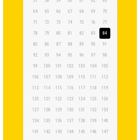
57
58
59
60
61
62
63
64
65
66
67
68
69
70
71
72
73
74
75
76
77
78
79
80
81
82
83
84
85
86
87
88
89
90
91
92
93
94
95
96
97
98
99
100
101
102
103
104
105
106
107
108
109
110
111
112
113
114
115
116
117
118
119
120
121
122
123
124
125
126
127
128
129
130
131
132
133
134
135
136
137
138
139
140
141
142
143
144
145
146
147