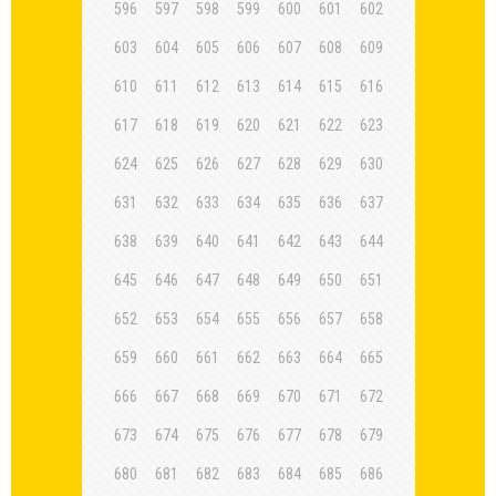
596
597
598
599
600
601
602
603
604
605
606
607
608
609
610
611
612
613
614
615
616
617
618
619
620
621
622
623
624
625
626
627
628
629
630
631
632
633
634
635
636
637
638
639
640
641
642
643
644
645
646
647
648
649
650
651
652
653
654
655
656
657
658
659
660
661
662
663
664
665
666
667
668
669
670
671
672
673
674
675
676
677
678
679
680
681
682
683
684
685
686