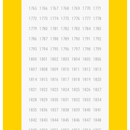
1765
1766
1767
1768
1769
1770
1771
1772
1773
1774
1775
1776
1777
1778
1779
1780
1781
1782
1783
1784
1785
1786
1787
1788
1789
1790
1791
1792
1793
1794
1795
1796
1797
1798
1799
1800
1801
1802
1803
1804
1805
1806
1807
1808
1809
1810
1811
1812
1813
1814
1815
1816
1817
1818
1819
1820
1821
1822
1823
1824
1825
1826
1827
1828
1829
1830
1831
1832
1833
1834
1835
1836
1837
1838
1839
1840
1841
1842
1843
1844
1845
1846
1847
1848