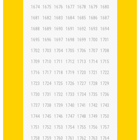
1674
1675
1676
1677
1678
1679
1680
1681
1682
1683
1684
1685
1686
1687
1688
1689
1690
1691
1692
1693
1694
1695
1696
1697
1698
1699
1700
1701
1702
1703
1704
1705
1706
1707
1708
1709
1710
1711
1712
1713
1714
1715
1716
1717
1718
1719
1720
1721
1722
1723
1724
1725
1726
1727
1728
1729
1730
1731
1732
1733
1734
1735
1736
1737
1738
1739
1740
1741
1742
1743
1744
1745
1746
1747
1748
1749
1750
1751
1752
1753
1754
1755
1756
1757
1758
1759
1760
1761
1762
1763
1764