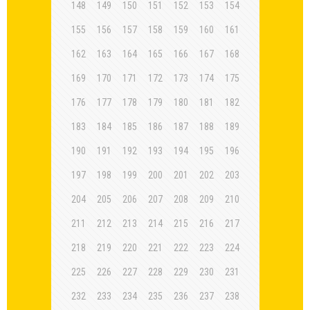
148
149
150
151
152
153
154
155
156
157
158
159
160
161
162
163
164
165
166
167
168
169
170
171
172
173
174
175
176
177
178
179
180
181
182
183
184
185
186
187
188
189
190
191
192
193
194
195
196
197
198
199
200
201
202
203
204
205
206
207
208
209
210
211
212
213
214
215
216
217
218
219
220
221
222
223
224
225
226
227
228
229
230
231
232
233
234
235
236
237
238