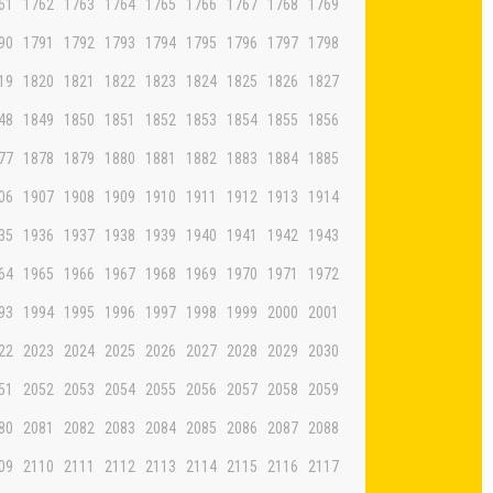
61
1762
1763
1764
1765
1766
1767
1768
1769
90
1791
1792
1793
1794
1795
1796
1797
1798
19
1820
1821
1822
1823
1824
1825
1826
1827
48
1849
1850
1851
1852
1853
1854
1855
1856
77
1878
1879
1880
1881
1882
1883
1884
1885
06
1907
1908
1909
1910
1911
1912
1913
1914
35
1936
1937
1938
1939
1940
1941
1942
1943
64
1965
1966
1967
1968
1969
1970
1971
1972
93
1994
1995
1996
1997
1998
1999
2000
2001
22
2023
2024
2025
2026
2027
2028
2029
2030
51
2052
2053
2054
2055
2056
2057
2058
2059
80
2081
2082
2083
2084
2085
2086
2087
2088
09
2110
2111
2112
2113
2114
2115
2116
2117