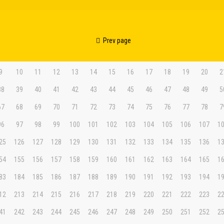
Prev page
9
10
11
12
13
14
15
16
17
18
19
20
2
38
39
40
41
42
43
44
45
46
47
48
49
5
67
68
69
70
71
72
73
74
75
76
77
78
7
96
97
98
99
100
101
102
103
104
105
106
107
1
25
126
127
128
129
130
131
132
133
134
135
136
1
54
155
156
157
158
159
160
161
162
163
164
165
1
83
184
185
186
187
188
189
190
191
192
193
194
1
12
213
214
215
216
217
218
219
220
221
222
223
2
41
242
243
244
245
246
247
248
249
250
251
252
2