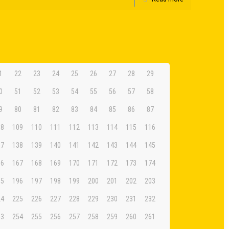
1
22
23
24
25
26
27
28
29
0
51
52
53
54
55
56
57
58
9
80
81
82
83
84
85
86
87
08
109
110
111
112
113
114
115
116
37
138
139
140
141
142
143
144
145
66
167
168
169
170
171
172
173
174
95
196
197
198
199
200
201
202
203
24
225
226
227
228
229
230
231
232
53
254
255
256
257
258
259
260
261