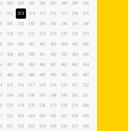
82
283
284
285
286
287
288
289
290
11
312
313
314
315
316
317
318
319
40
341
342
343
344
345
346
347
348
69
370
371
372
373
374
375
376
377
98
399
400
401
402
403
404
405
406
27
428
429
430
431
432
433
434
435
56
457
458
459
460
461
462
463
464
85
486
487
488
489
490
491
492
493
14
515
516
517
518
519
520
521
522
43
544
545
546
547
548
549
550
551
72
573
574
575
576
577
578
579
580
01
602
603
604
605
606
607
608
609
30
631
632
633
634
635
636
637
638