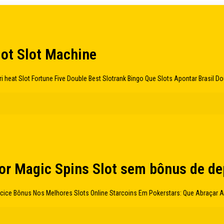
lot Slot Machine
heat Slot Fortune Five Double Best Slotrank Bingo Que Slots Apontar Brasil Do
or Magic Spins Slot sem bônus de d
ancice Bônus Nos Melhores Slots Online Starcoins Em Pokerstars: Que Abraça