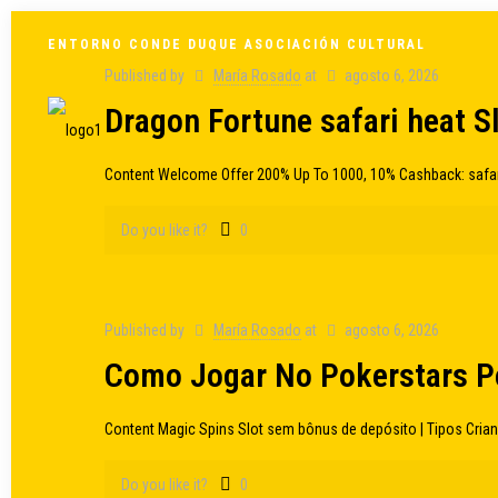
ENTORNO CONDE DUQUE ASOCIACIÓN CULTURAL
Published by
María Rosado
at
agosto 6, 2026
Dragon Fortune safari heat S
Content Welcome Offer 200% Up To 1000, 10% Cashback: safari 
Do you like it?
0
Published by
María Rosado
at
agosto 6, 2026
Como Jogar No Pokerstars P
Content Magic Spins Slot sem bônus de depósito | Tipos Cri
Do you like it?
0