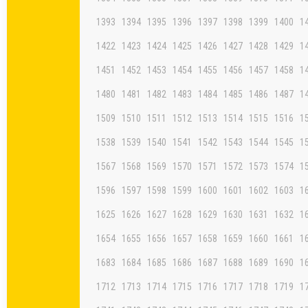
1393
1394
1395
1396
1397
1398
1399
1400
1
1422
1423
1424
1425
1426
1427
1428
1429
1
1451
1452
1453
1454
1455
1456
1457
1458
1
1480
1481
1482
1483
1484
1485
1486
1487
1
1509
1510
1511
1512
1513
1514
1515
1516
1
1538
1539
1540
1541
1542
1543
1544
1545
1
1567
1568
1569
1570
1571
1572
1573
1574
1
1596
1597
1598
1599
1600
1601
1602
1603
1
1625
1626
1627
1628
1629
1630
1631
1632
1
1654
1655
1656
1657
1658
1659
1660
1661
1
1683
1684
1685
1686
1687
1688
1689
1690
1
1712
1713
1714
1715
1716
1717
1718
1719
1