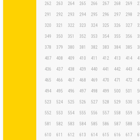
262
263
264
265
266
267
268
269
2
291
292
293
294
295
296
297
298
2
320
321
322
323
324
325
326
327
3
349
350
351
352
353
354
355
356
3
378
379
380
381
382
383
384
385
3
407
408
409
410
411
412
413
414
4
436
437
438
439
440
441
442
443
4
465
466
467
468
469
470
471
472
4
494
495
496
497
498
499
500
501
5
523
524
525
526
527
528
529
530
5
552
553
554
555
556
557
558
559
5
581
582
583
584
585
586
587
588
5
610
611
612
613
614
615
616
617
6