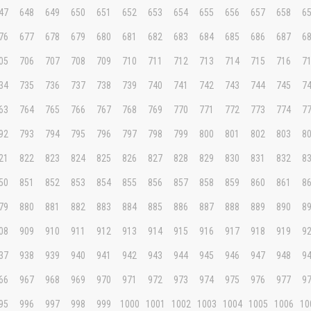
47
648
649
650
651
652
653
654
655
656
657
658
6
76
677
678
679
680
681
682
683
684
685
686
687
6
05
706
707
708
709
710
711
712
713
714
715
716
7
34
735
736
737
738
739
740
741
742
743
744
745
7
63
764
765
766
767
768
769
770
771
772
773
774
7
92
793
794
795
796
797
798
799
800
801
802
803
8
21
822
823
824
825
826
827
828
829
830
831
832
8
50
851
852
853
854
855
856
857
858
859
860
861
8
79
880
881
882
883
884
885
886
887
888
889
890
8
08
909
910
911
912
913
914
915
916
917
918
919
9
37
938
939
940
941
942
943
944
945
946
947
948
9
66
967
968
969
970
971
972
973
974
975
976
977
9
95
996
997
998
999
1000
1001
1002
1003
1004
1005
1006
10