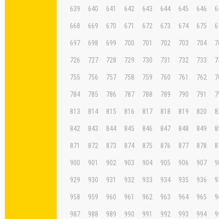
639
640
641
642
643
644
645
646
6
668
669
670
671
672
673
674
675
6
697
698
699
700
701
702
703
704
7
726
727
728
729
730
731
732
733
7
755
756
757
758
759
760
761
762
7
784
785
786
787
788
789
790
791
7
813
814
815
816
817
818
819
820
8
842
843
844
845
846
847
848
849
8
871
872
873
874
875
876
877
878
8
900
901
902
903
904
905
906
907
9
929
930
931
932
933
934
935
936
9
958
959
960
961
962
963
964
965
9
987
988
989
990
991
992
993
994
9