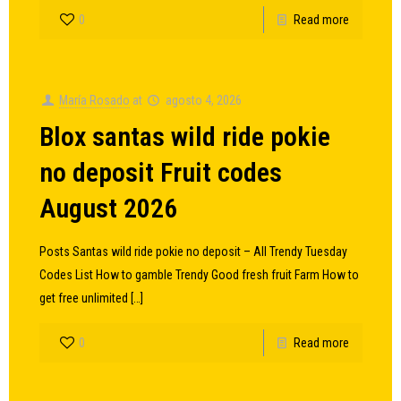
0
Read more
María Rosado
at
agosto 4, 2026
Blox santas wild ride pokie
no deposit Fruit codes
August 2026
Posts Santas wild ride pokie no deposit – All Trendy Tuesday
Codes List How to gamble Trendy Good fresh fruit Farm How to
get free unlimited
[…]
0
Read more