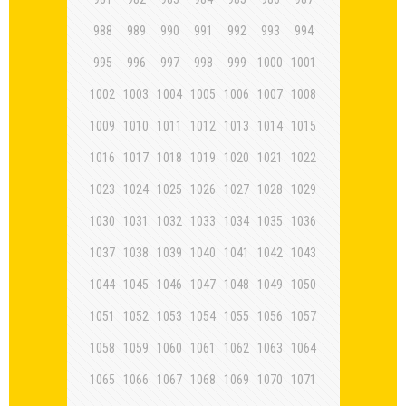
988
989
990
991
992
993
994
995
996
997
998
999
1000
1001
1002
1003
1004
1005
1006
1007
1008
1009
1010
1011
1012
1013
1014
1015
1016
1017
1018
1019
1020
1021
1022
1023
1024
1025
1026
1027
1028
1029
1030
1031
1032
1033
1034
1035
1036
1037
1038
1039
1040
1041
1042
1043
1044
1045
1046
1047
1048
1049
1050
1051
1052
1053
1054
1055
1056
1057
1058
1059
1060
1061
1062
1063
1064
1065
1066
1067
1068
1069
1070
1071