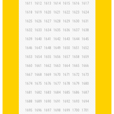
1611
1612
1613
1614
1615
1616
1617
1618
1619
1620
1621
1622
1623
1624
1625
1626
1627
1628
1629
1630
1631
1632
1633
1634
1635
1636
1637
1638
1639
1640
1641
1642
1643
1644
1645
1646
1647
1648
1649
1650
1651
1652
1653
1654
1655
1656
1657
1658
1659
1660
1661
1662
1663
1664
1665
1666
1667
1668
1669
1670
1671
1672
1673
1674
1675
1676
1677
1678
1679
1680
1681
1682
1683
1684
1685
1686
1687
1688
1689
1690
1691
1692
1693
1694
1695
1696
1697
1698
1699
1700
1701