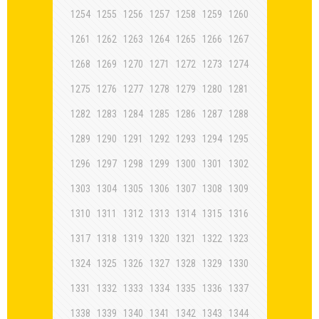
1254
1255
1256
1257
1258
1259
1260
1261
1262
1263
1264
1265
1266
1267
1268
1269
1270
1271
1272
1273
1274
1275
1276
1277
1278
1279
1280
1281
1282
1283
1284
1285
1286
1287
1288
1289
1290
1291
1292
1293
1294
1295
1296
1297
1298
1299
1300
1301
1302
1303
1304
1305
1306
1307
1308
1309
1310
1311
1312
1313
1314
1315
1316
1317
1318
1319
1320
1321
1322
1323
1324
1325
1326
1327
1328
1329
1330
1331
1332
1333
1334
1335
1336
1337
1338
1339
1340
1341
1342
1343
1344