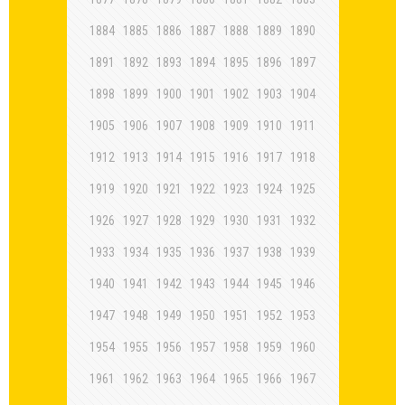
1884
1885
1886
1887
1888
1889
1890
1891
1892
1893
1894
1895
1896
1897
1898
1899
1900
1901
1902
1903
1904
1905
1906
1907
1908
1909
1910
1911
1912
1913
1914
1915
1916
1917
1918
1919
1920
1921
1922
1923
1924
1925
1926
1927
1928
1929
1930
1931
1932
1933
1934
1935
1936
1937
1938
1939
1940
1941
1942
1943
1944
1945
1946
1947
1948
1949
1950
1951
1952
1953
1954
1955
1956
1957
1958
1959
1960
1961
1962
1963
1964
1965
1966
1967