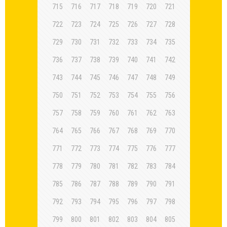
715
716
717
718
719
720
721
722
723
724
725
726
727
728
729
730
731
732
733
734
735
736
737
738
739
740
741
742
743
744
745
746
747
748
749
750
751
752
753
754
755
756
757
758
759
760
761
762
763
764
765
766
767
768
769
770
771
772
773
774
775
776
777
778
779
780
781
782
783
784
785
786
787
788
789
790
791
792
793
794
795
796
797
798
799
800
801
802
803
804
805