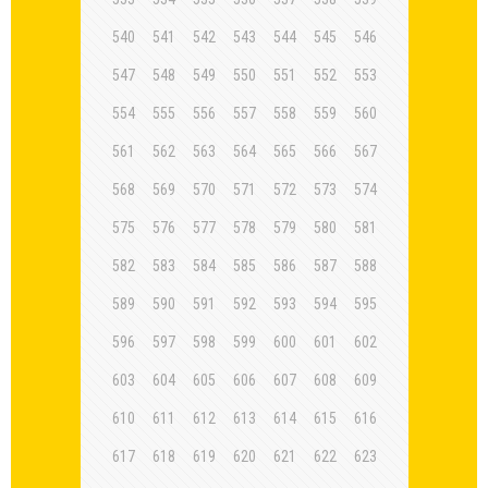
540
541
542
543
544
545
546
547
548
549
550
551
552
553
554
555
556
557
558
559
560
561
562
563
564
565
566
567
568
569
570
571
572
573
574
575
576
577
578
579
580
581
582
583
584
585
586
587
588
589
590
591
592
593
594
595
596
597
598
599
600
601
602
603
604
605
606
607
608
609
610
611
612
613
614
615
616
617
618
619
620
621
622
623