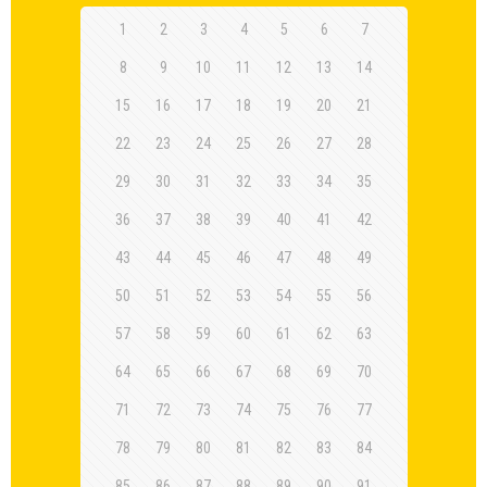
1
2
3
4
5
6
7
8
9
10
11
12
13
14
15
16
17
18
19
20
21
22
23
24
25
26
27
28
29
30
31
32
33
34
35
36
37
38
39
40
41
42
43
44
45
46
47
48
49
50
51
52
53
54
55
56
57
58
59
60
61
62
63
64
65
66
67
68
69
70
71
72
73
74
75
76
77
78
79
80
81
82
83
84
85
86
87
88
89
90
91