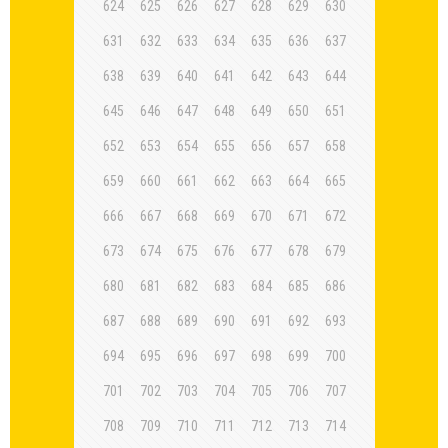
624
625
626
627
628
629
630
631
632
633
634
635
636
637
638
639
640
641
642
643
644
645
646
647
648
649
650
651
652
653
654
655
656
657
658
659
660
661
662
663
664
665
666
667
668
669
670
671
672
673
674
675
676
677
678
679
680
681
682
683
684
685
686
687
688
689
690
691
692
693
694
695
696
697
698
699
700
701
702
703
704
705
706
707
708
709
710
711
712
713
714