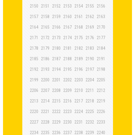
2150
2151
2152
2153
2154
2155
2156
2157
2158
2159
2160
2161
2162
2163
2164
2165
2166
2167
2168
2169
2170
2171
2172
2173
2174
2175
2176
2177
2178
2179
2180
2181
2182
2183
2184
2185
2186
2187
2188
2189
2190
2191
2192
2193
2194
2195
2196
2197
2198
2199
2200
2201
2202
2203
2204
2205
2206
2207
2208
2209
2210
2211
2212
2213
2214
2215
2216
2217
2218
2219
2220
2221
2222
2223
2224
2225
2226
2227
2228
2229
2230
2231
2232
2233
2234
2235
2236
2237
2238
2239
2240