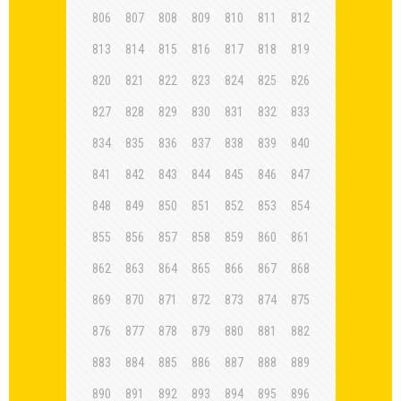
806
807
808
809
810
811
812
813
814
815
816
817
818
819
820
821
822
823
824
825
826
827
828
829
830
831
832
833
834
835
836
837
838
839
840
841
842
843
844
845
846
847
848
849
850
851
852
853
854
855
856
857
858
859
860
861
862
863
864
865
866
867
868
869
870
871
872
873
874
875
876
877
878
879
880
881
882
883
884
885
886
887
888
889
890
891
892
893
894
895
896