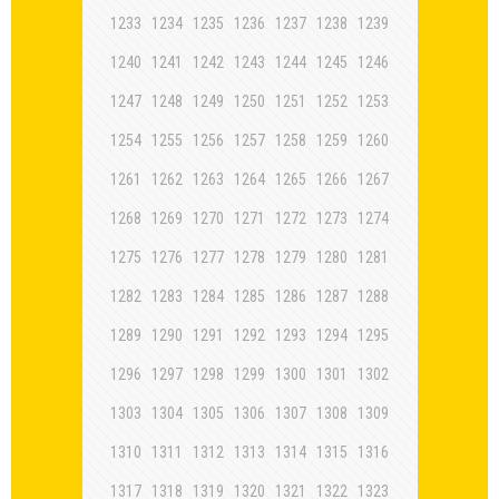
1233
1234
1235
1236
1237
1238
1239
1240
1241
1242
1243
1244
1245
1246
1247
1248
1249
1250
1251
1252
1253
1254
1255
1256
1257
1258
1259
1260
1261
1262
1263
1264
1265
1266
1267
1268
1269
1270
1271
1272
1273
1274
1275
1276
1277
1278
1279
1280
1281
1282
1283
1284
1285
1286
1287
1288
1289
1290
1291
1292
1293
1294
1295
1296
1297
1298
1299
1300
1301
1302
1303
1304
1305
1306
1307
1308
1309
1310
1311
1312
1313
1314
1315
1316
1317
1318
1319
1320
1321
1322
1323