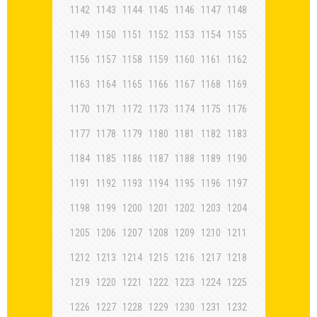
1142
1143
1144
1145
1146
1147
1148
1149
1150
1151
1152
1153
1154
1155
1156
1157
1158
1159
1160
1161
1162
1163
1164
1165
1166
1167
1168
1169
1170
1171
1172
1173
1174
1175
1176
1177
1178
1179
1180
1181
1182
1183
1184
1185
1186
1187
1188
1189
1190
1191
1192
1193
1194
1195
1196
1197
1198
1199
1200
1201
1202
1203
1204
1205
1206
1207
1208
1209
1210
1211
1212
1213
1214
1215
1216
1217
1218
1219
1220
1221
1222
1223
1224
1225
1226
1227
1228
1229
1230
1231
1232