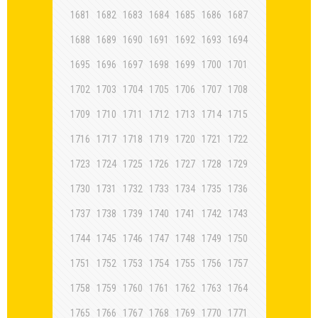
1681
1682
1683
1684
1685
1686
1687
1688
1689
1690
1691
1692
1693
1694
1695
1696
1697
1698
1699
1700
1701
1702
1703
1704
1705
1706
1707
1708
1709
1710
1711
1712
1713
1714
1715
1716
1717
1718
1719
1720
1721
1722
1723
1724
1725
1726
1727
1728
1729
1730
1731
1732
1733
1734
1735
1736
1737
1738
1739
1740
1741
1742
1743
1744
1745
1746
1747
1748
1749
1750
1751
1752
1753
1754
1755
1756
1757
1758
1759
1760
1761
1762
1763
1764
1765
1766
1767
1768
1769
1770
1771