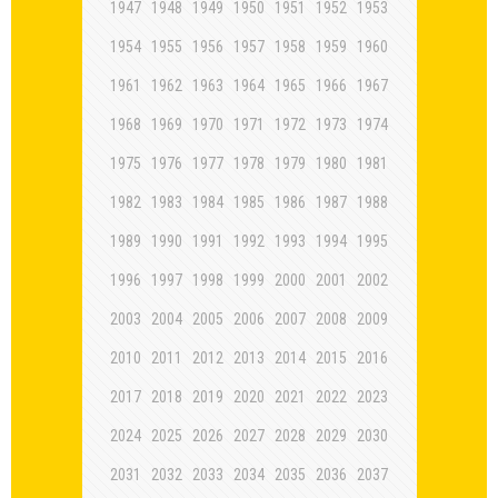
1947
1948
1949
1950
1951
1952
1953
1954
1955
1956
1957
1958
1959
1960
1961
1962
1963
1964
1965
1966
1967
1968
1969
1970
1971
1972
1973
1974
1975
1976
1977
1978
1979
1980
1981
1982
1983
1984
1985
1986
1987
1988
1989
1990
1991
1992
1993
1994
1995
1996
1997
1998
1999
2000
2001
2002
2003
2004
2005
2006
2007
2008
2009
2010
2011
2012
2013
2014
2015
2016
2017
2018
2019
2020
2021
2022
2023
2024
2025
2026
2027
2028
2029
2030
2031
2032
2033
2034
2035
2036
2037