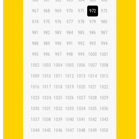
960
961
962
963
964
965
966
967
968
969
970
971
972
973
974
975
976
977
978
979
980
981
982
983
984
985
986
987
988
989
990
991
992
993
994
995
996
997
998
999
1000
1001
1002
1003
1004
1005
1006
1007
1008
1009
1010
1011
1012
1013
1014
1015
1016
1017
1018
1019
1020
1021
1022
1023
1024
1025
1026
1027
1028
1029
1030
1031
1032
1033
1034
1035
1036
1037
1038
1039
1040
1041
1042
1043
1044
1045
1046
1047
1048
1049
1050