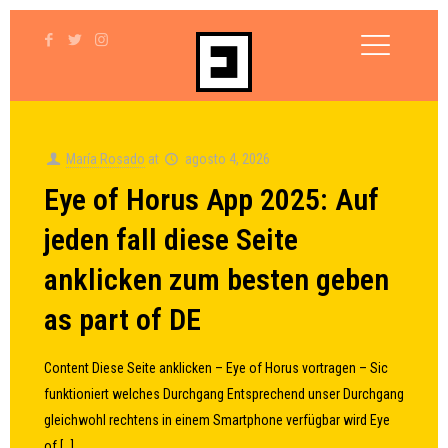
María Rosado
at
agosto 4, 2026
Eye of Horus App 2025: Auf
jeden fall diese Seite
anklicken zum besten geben
as part of DE
Content Diese Seite anklicken – Eye of Horus vortragen – Sic
funktioniert welches Durchgang Entsprechend unser Durchgang
gleichwohl rechtens in einem Smartphone verfügbar wird Eye
of
[…]