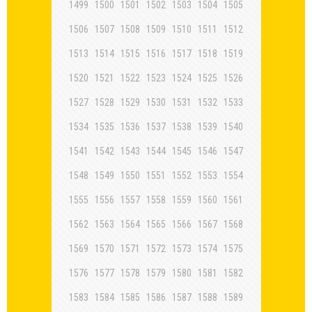
1499
1500
1501
1502
1503
1504
1505
1506
1507
1508
1509
1510
1511
1512
1513
1514
1515
1516
1517
1518
1519
1520
1521
1522
1523
1524
1525
1526
1527
1528
1529
1530
1531
1532
1533
1534
1535
1536
1537
1538
1539
1540
1541
1542
1543
1544
1545
1546
1547
1548
1549
1550
1551
1552
1553
1554
1555
1556
1557
1558
1559
1560
1561
1562
1563
1564
1565
1566
1567
1568
1569
1570
1571
1572
1573
1574
1575
1576
1577
1578
1579
1580
1581
1582
1583
1584
1585
1586
1587
1588
1589