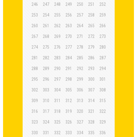
246
247
248
249
250
251
252
253
254
255
256
257
258
259
260
261
262
263
264
265
266
267
268
269
270
271
272
273
274
275
276
277
278
279
280
281
282
283
284
285
286
287
288
289
290
291
292
293
294
295
296
297
298
299
300
301
302
303
304
305
306
307
308
309
310
311
312
313
314
315
316
317
318
319
320
321
322
323
324
325
326
327
328
329
330
331
332
333
334
335
336