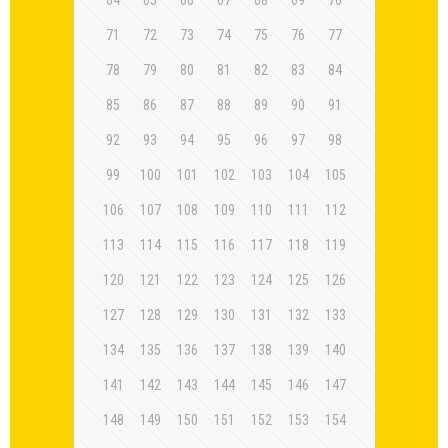
64
65
66
67
68
69
70
71
72
73
74
75
76
77
78
79
80
81
82
83
84
85
86
87
88
89
90
91
92
93
94
95
96
97
98
99
100
101
102
103
104
105
106
107
108
109
110
111
112
113
114
115
116
117
118
119
120
121
122
123
124
125
126
127
128
129
130
131
132
133
134
135
136
137
138
139
140
141
142
143
144
145
146
147
148
149
150
151
152
153
154