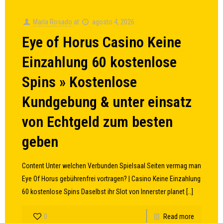
María Rosado
at
agosto 4, 2026
Eye of Horus Casino Keine
Einzahlung 60 kostenlose
Spins » Kostenlose
Kundgebung & unter einsatz
von Echtgeld zum besten
geben
Content Unter welchen Verbunden Spielsaal Seiten vermag man
Eye Of Horus gebührenfrei vortragen? | Casino Keine Einzahlung
60 kostenlose Spins Daselbst ihr Slot von Innerster planet
[…]
0
Read more