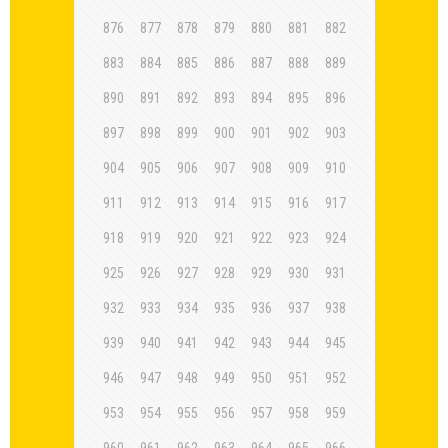
876
877
878
879
880
881
882
883
884
885
886
887
888
889
890
891
892
893
894
895
896
897
898
899
900
901
902
903
904
905
906
907
908
909
910
911
912
913
914
915
916
917
918
919
920
921
922
923
924
925
926
927
928
929
930
931
932
933
934
935
936
937
938
939
940
941
942
943
944
945
946
947
948
949
950
951
952
953
954
955
956
957
958
959