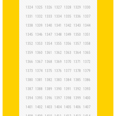
1324
1325
1326
1327
1328
1329
1330
1331
1332
1333
1334
1335
1336
1337
1338
1339
1340
1341
1342
1343
1344
1345
1346
1347
1348
1349
1350
1351
1352
1353
1354
1355
1356
1357
1358
1359
1360
1361
1362
1363
1364
1365
1366
1367
1368
1369
1370
1371
1372
1373
1374
1375
1376
1377
1378
1379
1380
1381
1382
1383
1384
1385
1386
1387
1388
1389
1390
1391
1392
1393
1394
1395
1396
1397
1398
1399
1400
1401
1402
1403
1404
1405
1406
1407