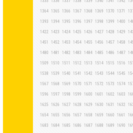
1335
1336
1337
1338
1339
1340
1341
1342
13
1364
1365
1366
1367
1368
1369
1370
1371
13
1393
1394
1395
1396
1397
1398
1399
1400
14
1422
1423
1424
1425
1426
1427
1428
1429
14
1451
1452
1453
1454
1455
1456
1457
1458
14
1480
1481
1482
1483
1484
1485
1486
1487
14
1509
1510
1511
1512
1513
1514
1515
1516
15
1538
1539
1540
1541
1542
1543
1544
1545
15
1567
1568
1569
1570
1571
1572
1573
1574
15
1596
1597
1598
1599
1600
1601
1602
1603
16
1625
1626
1627
1628
1629
1630
1631
1632
16
1654
1655
1656
1657
1658
1659
1660
1661
16
1683
1684
1685
1686
1687
1688
1689
1690
16