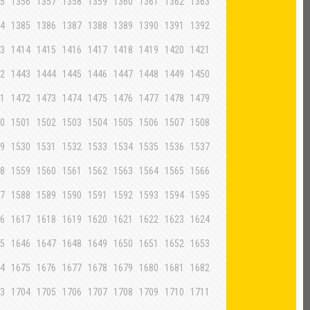
5
1356
1357
1358
1359
1360
1361
1362
1363
4
1385
1386
1387
1388
1389
1390
1391
1392
3
1414
1415
1416
1417
1418
1419
1420
1421
2
1443
1444
1445
1446
1447
1448
1449
1450
1
1472
1473
1474
1475
1476
1477
1478
1479
0
1501
1502
1503
1504
1505
1506
1507
1508
9
1530
1531
1532
1533
1534
1535
1536
1537
8
1559
1560
1561
1562
1563
1564
1565
1566
7
1588
1589
1590
1591
1592
1593
1594
1595
6
1617
1618
1619
1620
1621
1622
1623
1624
5
1646
1647
1648
1649
1650
1651
1652
1653
4
1675
1676
1677
1678
1679
1680
1681
1682
3
1704
1705
1706
1707
1708
1709
1710
1711