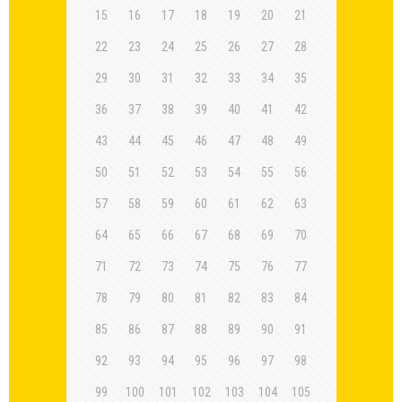
15
16
17
18
19
20
21
22
23
24
25
26
27
28
29
30
31
32
33
34
35
36
37
38
39
40
41
42
43
44
45
46
47
48
49
50
51
52
53
54
55
56
57
58
59
60
61
62
63
64
65
66
67
68
69
70
71
72
73
74
75
76
77
78
79
80
81
82
83
84
85
86
87
88
89
90
91
92
93
94
95
96
97
98
99
100
101
102
103
104
105