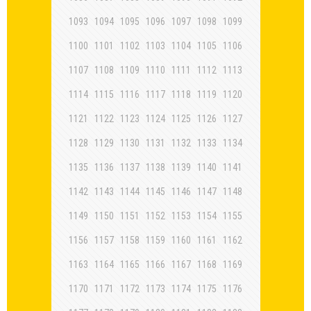
1093
1094
1095
1096
1097
1098
1099
1100
1101
1102
1103
1104
1105
1106
1107
1108
1109
1110
1111
1112
1113
1114
1115
1116
1117
1118
1119
1120
1121
1122
1123
1124
1125
1126
1127
1128
1129
1130
1131
1132
1133
1134
1135
1136
1137
1138
1139
1140
1141
1142
1143
1144
1145
1146
1147
1148
1149
1150
1151
1152
1153
1154
1155
1156
1157
1158
1159
1160
1161
1162
1163
1164
1165
1166
1167
1168
1169
1170
1171
1172
1173
1174
1175
1176