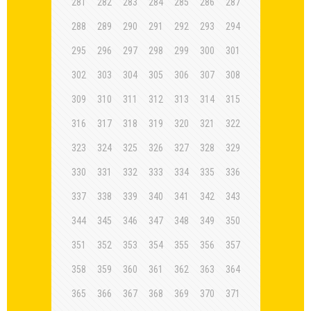
281
282
283
284
285
286
287
288
289
290
291
292
293
294
295
296
297
298
299
300
301
302
303
304
305
306
307
308
309
310
311
312
313
314
315
316
317
318
319
320
321
322
323
324
325
326
327
328
329
330
331
332
333
334
335
336
337
338
339
340
341
342
343
344
345
346
347
348
349
350
351
352
353
354
355
356
357
358
359
360
361
362
363
364
365
366
367
368
369
370
371