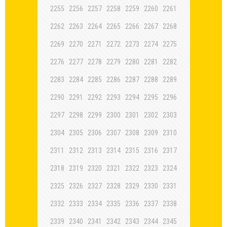
2255
2256
2257
2258
2259
2260
2261
2262
2263
2264
2265
2266
2267
2268
2269
2270
2271
2272
2273
2274
2275
2276
2277
2278
2279
2280
2281
2282
2283
2284
2285
2286
2287
2288
2289
2290
2291
2292
2293
2294
2295
2296
2297
2298
2299
2300
2301
2302
2303
2304
2305
2306
2307
2308
2309
2310
2311
2312
2313
2314
2315
2316
2317
2318
2319
2320
2321
2322
2323
2324
2325
2326
2327
2328
2329
2330
2331
2332
2333
2334
2335
2336
2337
2338
2339
2340
2341
2342
2343
2344
2345