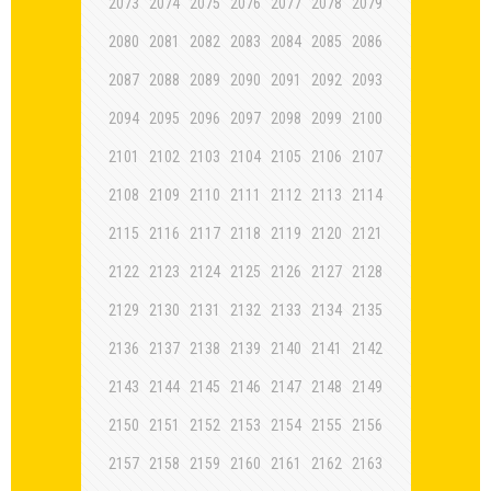
2073
2074
2075
2076
2077
2078
2079
2080
2081
2082
2083
2084
2085
2086
2087
2088
2089
2090
2091
2092
2093
2094
2095
2096
2097
2098
2099
2100
2101
2102
2103
2104
2105
2106
2107
2108
2109
2110
2111
2112
2113
2114
2115
2116
2117
2118
2119
2120
2121
2122
2123
2124
2125
2126
2127
2128
2129
2130
2131
2132
2133
2134
2135
2136
2137
2138
2139
2140
2141
2142
2143
2144
2145
2146
2147
2148
2149
2150
2151
2152
2153
2154
2155
2156
2157
2158
2159
2160
2161
2162
2163