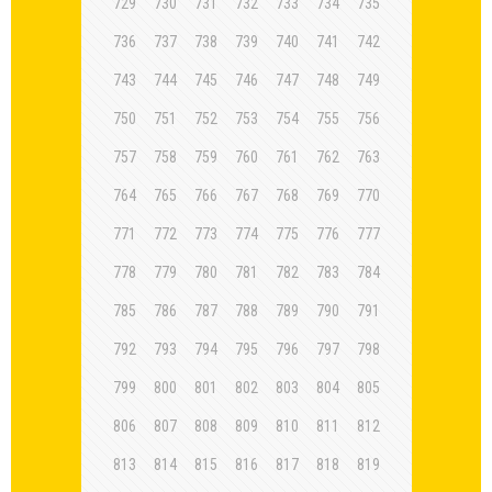
729
730
731
732
733
734
735
736
737
738
739
740
741
742
743
744
745
746
747
748
749
750
751
752
753
754
755
756
757
758
759
760
761
762
763
764
765
766
767
768
769
770
771
772
773
774
775
776
777
778
779
780
781
782
783
784
785
786
787
788
789
790
791
792
793
794
795
796
797
798
799
800
801
802
803
804
805
806
807
808
809
810
811
812
813
814
815
816
817
818
819