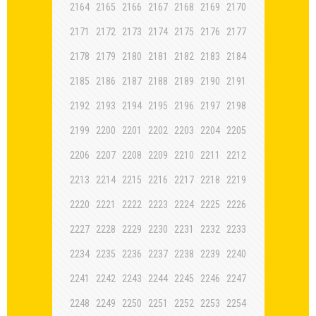
2164
2165
2166
2167
2168
2169
2170
2171
2172
2173
2174
2175
2176
2177
2178
2179
2180
2181
2182
2183
2184
2185
2186
2187
2188
2189
2190
2191
2192
2193
2194
2195
2196
2197
2198
2199
2200
2201
2202
2203
2204
2205
2206
2207
2208
2209
2210
2211
2212
2213
2214
2215
2216
2217
2218
2219
2220
2221
2222
2223
2224
2225
2226
2227
2228
2229
2230
2231
2232
2233
2234
2235
2236
2237
2238
2239
2240
2241
2242
2243
2244
2245
2246
2247
2248
2249
2250
2251
2252
2253
2254