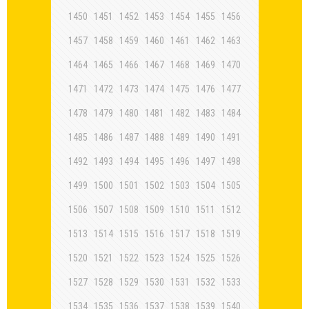
1450
1451
1452
1453
1454
1455
1456
1457
1458
1459
1460
1461
1462
1463
1464
1465
1466
1467
1468
1469
1470
1471
1472
1473
1474
1475
1476
1477
1478
1479
1480
1481
1482
1483
1484
1485
1486
1487
1488
1489
1490
1491
1492
1493
1494
1495
1496
1497
1498
1499
1500
1501
1502
1503
1504
1505
1506
1507
1508
1509
1510
1511
1512
1513
1514
1515
1516
1517
1518
1519
1520
1521
1522
1523
1524
1525
1526
1527
1528
1529
1530
1531
1532
1533
1534
1535
1536
1537
1538
1539
1540