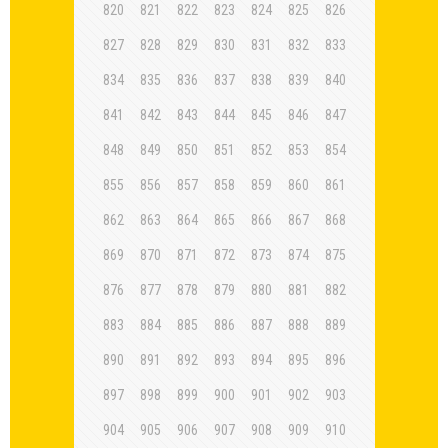
820
821
822
823
824
825
826
827
828
829
830
831
832
833
834
835
836
837
838
839
840
841
842
843
844
845
846
847
848
849
850
851
852
853
854
855
856
857
858
859
860
861
862
863
864
865
866
867
868
869
870
871
872
873
874
875
876
877
878
879
880
881
882
883
884
885
886
887
888
889
890
891
892
893
894
895
896
897
898
899
900
901
902
903
904
905
906
907
908
909
910