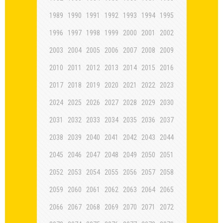
1989
1990
1991
1992
1993
1994
1995
1996
1997
1998
1999
2000
2001
2002
2003
2004
2005
2006
2007
2008
2009
2010
2011
2012
2013
2014
2015
2016
2017
2018
2019
2020
2021
2022
2023
2024
2025
2026
2027
2028
2029
2030
2031
2032
2033
2034
2035
2036
2037
2038
2039
2040
2041
2042
2043
2044
2045
2046
2047
2048
2049
2050
2051
2052
2053
2054
2055
2056
2057
2058
2059
2060
2061
2062
2063
2064
2065
2066
2067
2068
2069
2070
2071
2072