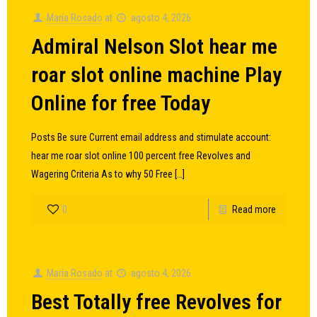
María Rosado
at
agosto 4, 2026
Admiral Nelson Slot hear me
roar slot online machine Play
Online for free Today
Posts Be sure Current email address and stimulate account:
hear me roar slot online 100 percent free Revolves and
Wagering Criteria As to why 50 Free
[…]
0
Read more
María Rosado
at
agosto 4, 2026
Best Totally free Revolves for