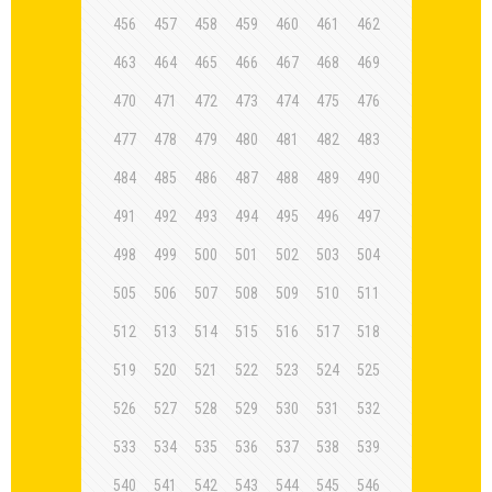
456
457
458
459
460
461
462
463
464
465
466
467
468
469
470
471
472
473
474
475
476
477
478
479
480
481
482
483
484
485
486
487
488
489
490
491
492
493
494
495
496
497
498
499
500
501
502
503
504
505
506
507
508
509
510
511
512
513
514
515
516
517
518
519
520
521
522
523
524
525
526
527
528
529
530
531
532
533
534
535
536
537
538
539
540
541
542
543
544
545
546