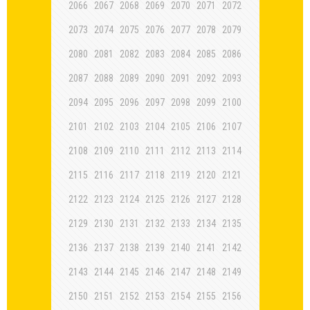
2066
2067
2068
2069
2070
2071
2072
2073
2074
2075
2076
2077
2078
2079
2080
2081
2082
2083
2084
2085
2086
2087
2088
2089
2090
2091
2092
2093
2094
2095
2096
2097
2098
2099
2100
2101
2102
2103
2104
2105
2106
2107
2108
2109
2110
2111
2112
2113
2114
2115
2116
2117
2118
2119
2120
2121
2122
2123
2124
2125
2126
2127
2128
2129
2130
2131
2132
2133
2134
2135
2136
2137
2138
2139
2140
2141
2142
2143
2144
2145
2146
2147
2148
2149
2150
2151
2152
2153
2154
2155
2156