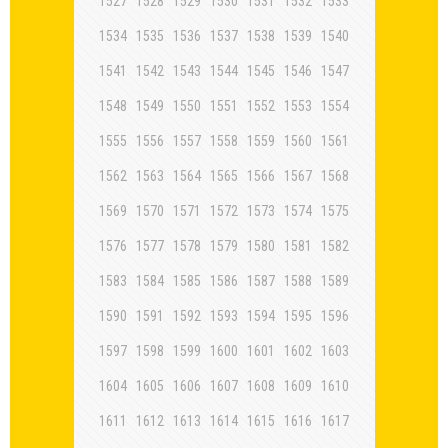
1527
1528
1529
1530
1531
1532
1533
1534
1535
1536
1537
1538
1539
1540
1541
1542
1543
1544
1545
1546
1547
1548
1549
1550
1551
1552
1553
1554
1555
1556
1557
1558
1559
1560
1561
1562
1563
1564
1565
1566
1567
1568
1569
1570
1571
1572
1573
1574
1575
1576
1577
1578
1579
1580
1581
1582
1583
1584
1585
1586
1587
1588
1589
1590
1591
1592
1593
1594
1595
1596
1597
1598
1599
1600
1601
1602
1603
1604
1605
1606
1607
1608
1609
1610
1611
1612
1613
1614
1615
1616
1617