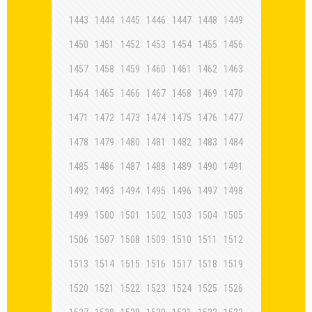
1443
1444
1445
1446
1447
1448
1449
1450
1451
1452
1453
1454
1455
1456
1457
1458
1459
1460
1461
1462
1463
1464
1465
1466
1467
1468
1469
1470
1471
1472
1473
1474
1475
1476
1477
1478
1479
1480
1481
1482
1483
1484
1485
1486
1487
1488
1489
1490
1491
1492
1493
1494
1495
1496
1497
1498
1499
1500
1501
1502
1503
1504
1505
1506
1507
1508
1509
1510
1511
1512
1513
1514
1515
1516
1517
1518
1519
1520
1521
1522
1523
1524
1525
1526