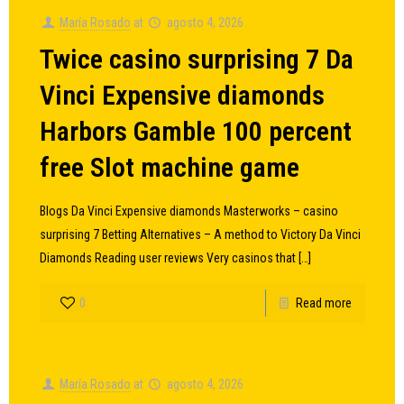
María Rosado
at
agosto 4, 2026
Twice casino surprising 7 Da
Vinci Expensive diamonds
Harbors Gamble 100 percent
free Slot machine game
Blogs Da Vinci Expensive diamonds Masterworks – casino
surprising 7 Betting Alternatives – A method to Victory Da Vinci
Diamonds Reading user reviews Very casinos that
[…]
0
Read more
María Rosado
at
agosto 4, 2026