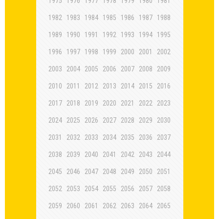
1975
1976
1977
1978
1979
1980
1981
1982
1983
1984
1985
1986
1987
1988
1989
1990
1991
1992
1993
1994
1995
1996
1997
1998
1999
2000
2001
2002
2003
2004
2005
2006
2007
2008
2009
2010
2011
2012
2013
2014
2015
2016
2017
2018
2019
2020
2021
2022
2023
2024
2025
2026
2027
2028
2029
2030
2031
2032
2033
2034
2035
2036
2037
2038
2039
2040
2041
2042
2043
2044
2045
2046
2047
2048
2049
2050
2051
2052
2053
2054
2055
2056
2057
2058
2059
2060
2061
2062
2063
2064
2065