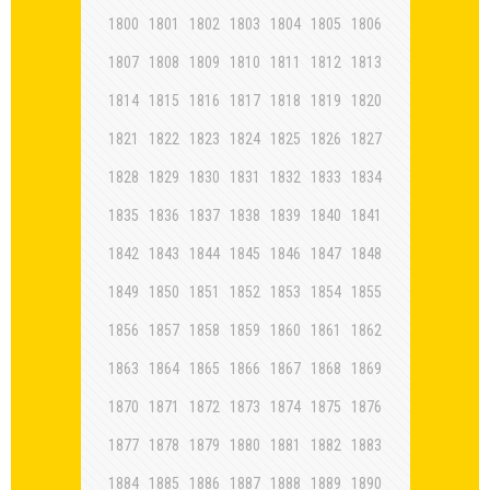
1800
1801
1802
1803
1804
1805
1806
1807
1808
1809
1810
1811
1812
1813
1814
1815
1816
1817
1818
1819
1820
1821
1822
1823
1824
1825
1826
1827
1828
1829
1830
1831
1832
1833
1834
1835
1836
1837
1838
1839
1840
1841
1842
1843
1844
1845
1846
1847
1848
1849
1850
1851
1852
1853
1854
1855
1856
1857
1858
1859
1860
1861
1862
1863
1864
1865
1866
1867
1868
1869
1870
1871
1872
1873
1874
1875
1876
1877
1878
1879
1880
1881
1882
1883
1884
1885
1886
1887
1888
1889
1890