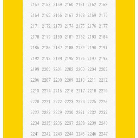
2157
2158
2159
2160
2161
2162
2163
2164
2165
2166
2167
2168
2169
2170
2171
2172
2173
2174
2175
2176
2177
2178
2179
2180
2181
2182
2183
2184
2185
2186
2187
2188
2189
2190
2191
2192
2193
2194
2195
2196
2197
2198
2199
2200
2201
2202
2203
2204
2205
2206
2207
2208
2209
2210
2211
2212
2213
2214
2215
2216
2217
2218
2219
2220
2221
2222
2223
2224
2225
2226
2227
2228
2229
2230
2231
2232
2233
2234
2235
2236
2237
2238
2239
2240
2241
2242
2243
2244
2245
2246
2247