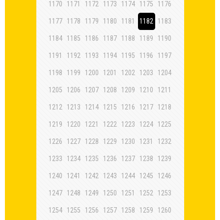
1170
1171
1172
1173
1174
1175
1176
1177
1178
1179
1180
1181
1182
1183
1184
1185
1186
1187
1188
1189
1190
1191
1192
1193
1194
1195
1196
1197
1198
1199
1200
1201
1202
1203
1204
1205
1206
1207
1208
1209
1210
1211
1212
1213
1214
1215
1216
1217
1218
1219
1220
1221
1222
1223
1224
1225
1226
1227
1228
1229
1230
1231
1232
1233
1234
1235
1236
1237
1238
1239
1240
1241
1242
1243
1244
1245
1246
1247
1248
1249
1250
1251
1252
1253
1254
1255
1256
1257
1258
1259
1260