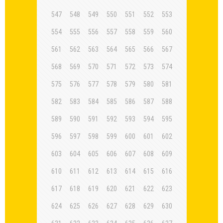
547
548
549
550
551
552
553
554
555
556
557
558
559
560
561
562
563
564
565
566
567
568
569
570
571
572
573
574
575
576
577
578
579
580
581
582
583
584
585
586
587
588
589
590
591
592
593
594
595
596
597
598
599
600
601
602
603
604
605
606
607
608
609
610
611
612
613
614
615
616
617
618
619
620
621
622
623
624
625
626
627
628
629
630