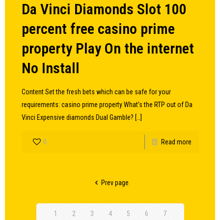
Da Vinci Diamonds Slot 100
percent free casino prime
property Play On the internet
No Install
Content Set the fresh bets which can be safe for your
requirements: casino prime property What’s the RTP out of Da
Vinci Expensive diamonds Dual Gamble?
[…]
0
Read more
Prev page
1
2
3
4
5
6
7