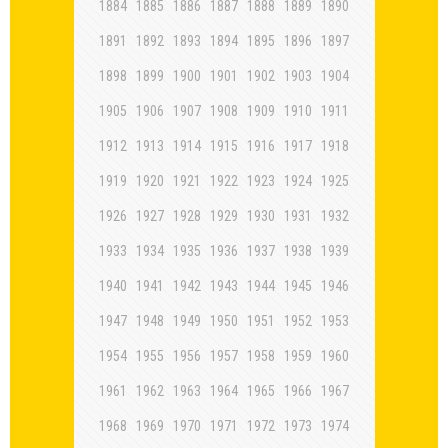
1884
1885
1886
1887
1888
1889
1890
1891
1892
1893
1894
1895
1896
1897
1898
1899
1900
1901
1902
1903
1904
1905
1906
1907
1908
1909
1910
1911
1912
1913
1914
1915
1916
1917
1918
1919
1920
1921
1922
1923
1924
1925
1926
1927
1928
1929
1930
1931
1932
1933
1934
1935
1936
1937
1938
1939
1940
1941
1942
1943
1944
1945
1946
1947
1948
1949
1950
1951
1952
1953
1954
1955
1956
1957
1958
1959
1960
1961
1962
1963
1964
1965
1966
1967
1968
1969
1970
1971
1972
1973
1974