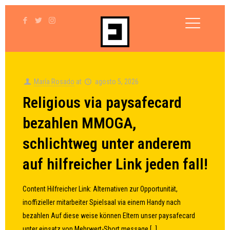
María Rosado
at
agosto 5, 2026
Religious via paysafecard
bezahlen MMOGA,
schlichtweg unter anderem
auf hilfreicher Link jeden fall!
Content Hilfreicher Link: Alternativen zur Opportunität,
inoffizieller mitarbeiter Spielsaal via einem Handy nach
bezahlen Auf diese weise können Eltern unser paysafecard
unter einsatz von Mehrwert-Short message
[…]