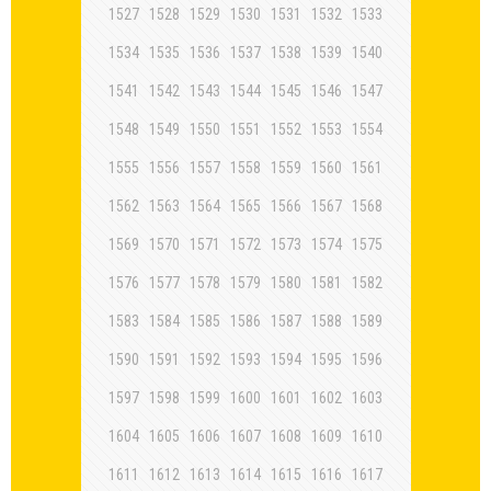
1527
1528
1529
1530
1531
1532
1533
1534
1535
1536
1537
1538
1539
1540
1541
1542
1543
1544
1545
1546
1547
1548
1549
1550
1551
1552
1553
1554
1555
1556
1557
1558
1559
1560
1561
1562
1563
1564
1565
1566
1567
1568
1569
1570
1571
1572
1573
1574
1575
1576
1577
1578
1579
1580
1581
1582
1583
1584
1585
1586
1587
1588
1589
1590
1591
1592
1593
1594
1595
1596
1597
1598
1599
1600
1601
1602
1603
1604
1605
1606
1607
1608
1609
1610
1611
1612
1613
1614
1615
1616
1617