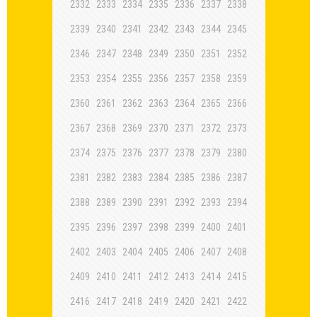
2332
2333
2334
2335
2336
2337
2338
2339
2340
2341
2342
2343
2344
2345
2346
2347
2348
2349
2350
2351
2352
2353
2354
2355
2356
2357
2358
2359
2360
2361
2362
2363
2364
2365
2366
2367
2368
2369
2370
2371
2372
2373
2374
2375
2376
2377
2378
2379
2380
2381
2382
2383
2384
2385
2386
2387
2388
2389
2390
2391
2392
2393
2394
2395
2396
2397
2398
2399
2400
2401
2402
2403
2404
2405
2406
2407
2408
2409
2410
2411
2412
2413
2414
2415
2416
2417
2418
2419
2420
2421
2422