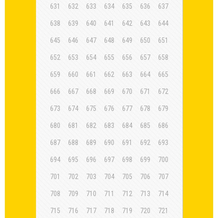
631
632
633
634
635
636
637
638
639
640
641
642
643
644
645
646
647
648
649
650
651
652
653
654
655
656
657
658
659
660
661
662
663
664
665
666
667
668
669
670
671
672
673
674
675
676
677
678
679
680
681
682
683
684
685
686
687
688
689
690
691
692
693
694
695
696
697
698
699
700
701
702
703
704
705
706
707
708
709
710
711
712
713
714
715
716
717
718
719
720
721