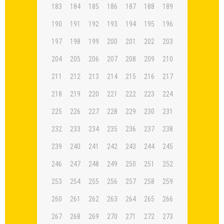
183
184
185
186
187
188
189
190
191
192
193
194
195
196
197
198
199
200
201
202
203
204
205
206
207
208
209
210
211
212
213
214
215
216
217
218
219
220
221
222
223
224
225
226
227
228
229
230
231
232
233
234
235
236
237
238
239
240
241
242
243
244
245
246
247
248
249
250
251
252
253
254
255
256
257
258
259
260
261
262
263
264
265
266
267
268
269
270
271
272
273