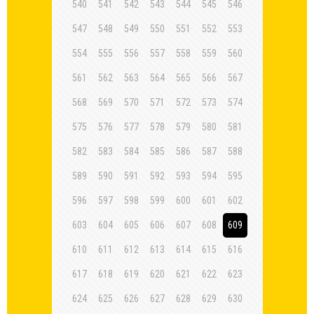
540
541
542
543
544
545
546
547
548
549
550
551
552
553
554
555
556
557
558
559
560
561
562
563
564
565
566
567
568
569
570
571
572
573
574
575
576
577
578
579
580
581
582
583
584
585
586
587
588
589
590
591
592
593
594
595
596
597
598
599
600
601
602
603
604
605
606
607
608
609
610
611
612
613
614
615
616
617
618
619
620
621
622
623
624
625
626
627
628
629
630