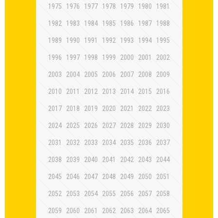
1975
1976
1977
1978
1979
1980
1981
1982
1983
1984
1985
1986
1987
1988
1989
1990
1991
1992
1993
1994
1995
1996
1997
1998
1999
2000
2001
2002
2003
2004
2005
2006
2007
2008
2009
2010
2011
2012
2013
2014
2015
2016
2017
2018
2019
2020
2021
2022
2023
2024
2025
2026
2027
2028
2029
2030
2031
2032
2033
2034
2035
2036
2037
2038
2039
2040
2041
2042
2043
2044
2045
2046
2047
2048
2049
2050
2051
2052
2053
2054
2055
2056
2057
2058
2059
2060
2061
2062
2063
2064
2065