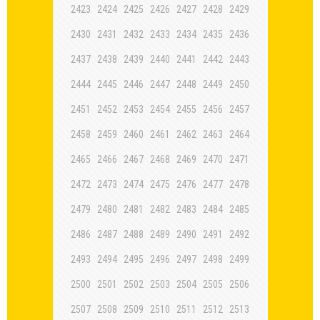
2423
2424
2425
2426
2427
2428
2429
2430
2431
2432
2433
2434
2435
2436
2437
2438
2439
2440
2441
2442
2443
2444
2445
2446
2447
2448
2449
2450
2451
2452
2453
2454
2455
2456
2457
2458
2459
2460
2461
2462
2463
2464
2465
2466
2467
2468
2469
2470
2471
2472
2473
2474
2475
2476
2477
2478
2479
2480
2481
2482
2483
2484
2485
2486
2487
2488
2489
2490
2491
2492
2493
2494
2495
2496
2497
2498
2499
2500
2501
2502
2503
2504
2505
2506
2507
2508
2509
2510
2511
2512
2513