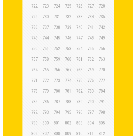
722
723
724
725
726
727
728
729
730
731
732
733
734
735
736
737
738
739
740
741
742
743
744
745
746
747
748
749
750
751
752
753
754
755
756
757
758
759
760
761
762
763
764
765
766
767
768
769
770
771
772
773
774
775
776
777
778
779
780
781
782
783
784
785
786
787
788
789
790
791
792
793
794
795
796
797
798
799
800
801
802
803
804
805
806
807
808
809
810
811
812