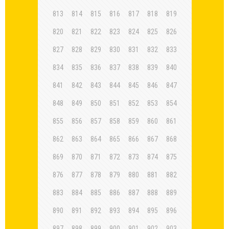
813
814
815
816
817
818
819
820
821
822
823
824
825
826
827
828
829
830
831
832
833
834
835
836
837
838
839
840
841
842
843
844
845
846
847
848
849
850
851
852
853
854
855
856
857
858
859
860
861
862
863
864
865
866
867
868
869
870
871
872
873
874
875
876
877
878
879
880
881
882
883
884
885
886
887
888
889
890
891
892
893
894
895
896
897
898
899
900
901
902
903