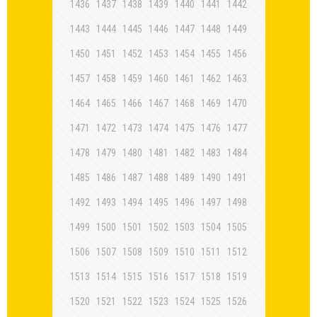
1436
1437
1438
1439
1440
1441
1442
1443
1444
1445
1446
1447
1448
1449
1450
1451
1452
1453
1454
1455
1456
1457
1458
1459
1460
1461
1462
1463
1464
1465
1466
1467
1468
1469
1470
1471
1472
1473
1474
1475
1476
1477
1478
1479
1480
1481
1482
1483
1484
1485
1486
1487
1488
1489
1490
1491
1492
1493
1494
1495
1496
1497
1498
1499
1500
1501
1502
1503
1504
1505
1506
1507
1508
1509
1510
1511
1512
1513
1514
1515
1516
1517
1518
1519
1520
1521
1522
1523
1524
1525
1526