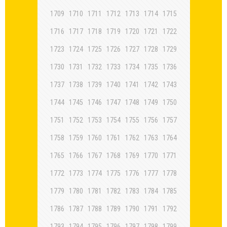
1709
1710
1711
1712
1713
1714
1715
1716
1717
1718
1719
1720
1721
1722
1723
1724
1725
1726
1727
1728
1729
1730
1731
1732
1733
1734
1735
1736
1737
1738
1739
1740
1741
1742
1743
1744
1745
1746
1747
1748
1749
1750
1751
1752
1753
1754
1755
1756
1757
1758
1759
1760
1761
1762
1763
1764
1765
1766
1767
1768
1769
1770
1771
1772
1773
1774
1775
1776
1777
1778
1779
1780
1781
1782
1783
1784
1785
1786
1787
1788
1789
1790
1791
1792
1793
1794
1795
1796
1797
1798
1799