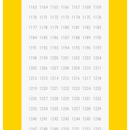
1163
1164
1165
1166
1167
1168
1169
1170
1171
1172
1173
1174
1175
1176
1177
1178
1179
1180
1181
1182
1183
1184
1185
1186
1187
1188
1189
1190
1191
1192
1193
1194
1195
1196
1197
1198
1199
1200
1201
1202
1203
1204
1205
1206
1207
1208
1209
1210
1211
1212
1213
1214
1215
1216
1217
1218
1219
1220
1221
1222
1223
1224
1225
1226
1227
1228
1229
1230
1231
1232
1233
1234
1235
1236
1237
1238
1239
1240
1241
1242
1243
1244
1245
1246
1247
1248
1249
1250
1251
1252
1253