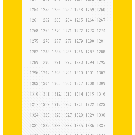
1254
1255
1256
1257
1258
1259
1260
1261
1262
1263
1264
1265
1266
1267
1268
1269
1270
1271
1272
1273
1274
1275
1276
1277
1278
1279
1280
1281
1282
1283
1284
1285
1286
1287
1288
1289
1290
1291
1292
1293
1294
1295
1296
1297
1298
1299
1300
1301
1302
1303
1304
1305
1306
1307
1308
1309
1310
1311
1312
1313
1314
1315
1316
1317
1318
1319
1320
1321
1322
1323
1324
1325
1326
1327
1328
1329
1330
1331
1332
1333
1334
1335
1336
1337