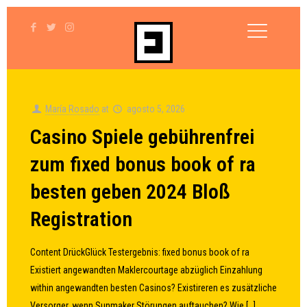
María Rosado
at
agosto 5, 2026
Casino Spiele gebührenfrei
zum fixed bonus book of ra
besten geben 2024 Bloß
Registration
Content DrückGlück Testergebnis: fixed bonus book of ra
Existiert angewandten Maklercourtage abzüglich Einzahlung
within angewandten besten Casinos? Existireren es zusätzliche
Versorger, wenn Sunmaker Störungen auftauchen? Wie
[…]