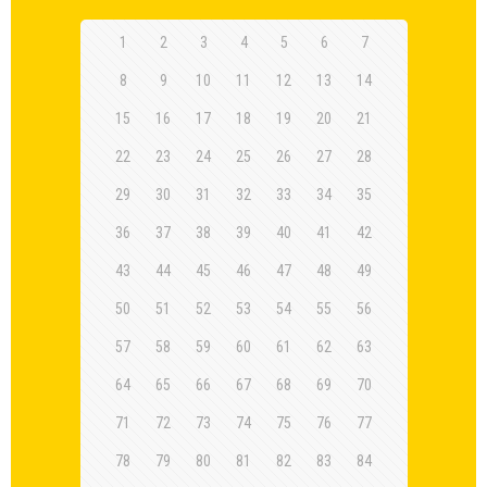
1
2
3
4
5
6
7
8
9
10
11
12
13
14
15
16
17
18
19
20
21
22
23
24
25
26
27
28
29
30
31
32
33
34
35
36
37
38
39
40
41
42
43
44
45
46
47
48
49
50
51
52
53
54
55
56
57
58
59
60
61
62
63
64
65
66
67
68
69
70
71
72
73
74
75
76
77
78
79
80
81
82
83
84