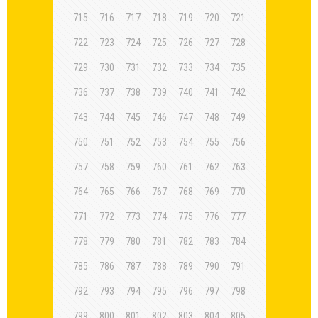
715
716
717
718
719
720
721
722
723
724
725
726
727
728
729
730
731
732
733
734
735
736
737
738
739
740
741
742
743
744
745
746
747
748
749
750
751
752
753
754
755
756
757
758
759
760
761
762
763
764
765
766
767
768
769
770
771
772
773
774
775
776
777
778
779
780
781
782
783
784
785
786
787
788
789
790
791
792
793
794
795
796
797
798
799
800
801
802
803
804
805