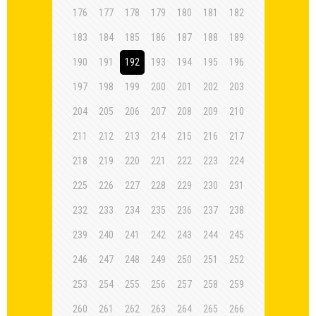
176
177
178
179
180
181
182
183
184
185
186
187
188
189
190
191
192
193
194
195
196
197
198
199
200
201
202
203
204
205
206
207
208
209
210
211
212
213
214
215
216
217
218
219
220
221
222
223
224
225
226
227
228
229
230
231
232
233
234
235
236
237
238
239
240
241
242
243
244
245
246
247
248
249
250
251
252
253
254
255
256
257
258
259
260
261
262
263
264
265
266