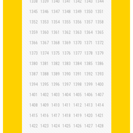
1338
1339
1340
1341
1342
1343
1344
1345
1346
1347
1348
1349
1350
1351
1352
1353
1354
1355
1356
1357
1358
1359
1360
1361
1362
1363
1364
1365
1366
1367
1368
1369
1370
1371
1372
1373
1374
1375
1376
1377
1378
1379
1380
1381
1382
1383
1384
1385
1386
1387
1388
1389
1390
1391
1392
1393
1394
1395
1396
1397
1398
1399
1400
1401
1402
1403
1404
1405
1406
1407
1408
1409
1410
1411
1412
1413
1414
1415
1416
1417
1418
1419
1420
1421
1422
1423
1424
1425
1426
1427
1428