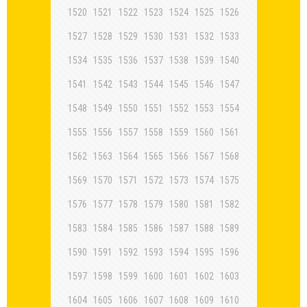
1520
1521
1522
1523
1524
1525
1526
1527
1528
1529
1530
1531
1532
1533
1534
1535
1536
1537
1538
1539
1540
1541
1542
1543
1544
1545
1546
1547
1548
1549
1550
1551
1552
1553
1554
1555
1556
1557
1558
1559
1560
1561
1562
1563
1564
1565
1566
1567
1568
1569
1570
1571
1572
1573
1574
1575
1576
1577
1578
1579
1580
1581
1582
1583
1584
1585
1586
1587
1588
1589
1590
1591
1592
1593
1594
1595
1596
1597
1598
1599
1600
1601
1602
1603
1604
1605
1606
1607
1608
1609
1610