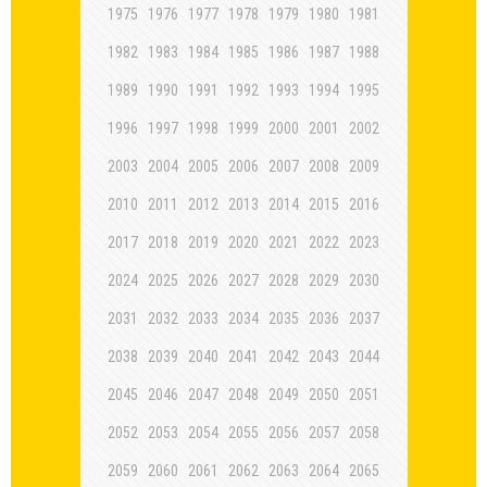
1975
1976
1977
1978
1979
1980
1981
1982
1983
1984
1985
1986
1987
1988
1989
1990
1991
1992
1993
1994
1995
1996
1997
1998
1999
2000
2001
2002
2003
2004
2005
2006
2007
2008
2009
2010
2011
2012
2013
2014
2015
2016
2017
2018
2019
2020
2021
2022
2023
2024
2025
2026
2027
2028
2029
2030
2031
2032
2033
2034
2035
2036
2037
2038
2039
2040
2041
2042
2043
2044
2045
2046
2047
2048
2049
2050
2051
2052
2053
2054
2055
2056
2057
2058
2059
2060
2061
2062
2063
2064
2065