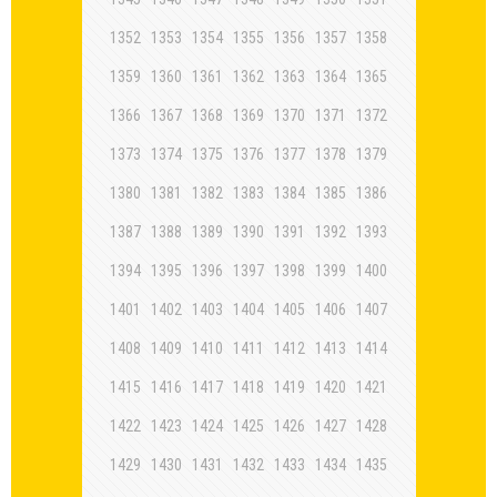
1352
1353
1354
1355
1356
1357
1358
1359
1360
1361
1362
1363
1364
1365
1366
1367
1368
1369
1370
1371
1372
1373
1374
1375
1376
1377
1378
1379
1380
1381
1382
1383
1384
1385
1386
1387
1388
1389
1390
1391
1392
1393
1394
1395
1396
1397
1398
1399
1400
1401
1402
1403
1404
1405
1406
1407
1408
1409
1410
1411
1412
1413
1414
1415
1416
1417
1418
1419
1420
1421
1422
1423
1424
1425
1426
1427
1428
1429
1430
1431
1432
1433
1434
1435