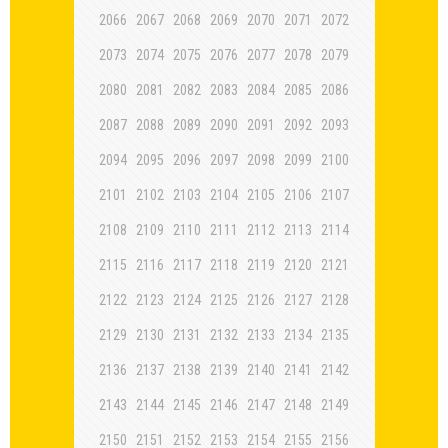
2066
2067
2068
2069
2070
2071
2072
2073
2074
2075
2076
2077
2078
2079
2080
2081
2082
2083
2084
2085
2086
2087
2088
2089
2090
2091
2092
2093
2094
2095
2096
2097
2098
2099
2100
2101
2102
2103
2104
2105
2106
2107
2108
2109
2110
2111
2112
2113
2114
2115
2116
2117
2118
2119
2120
2121
2122
2123
2124
2125
2126
2127
2128
2129
2130
2131
2132
2133
2134
2135
2136
2137
2138
2139
2140
2141
2142
2143
2144
2145
2146
2147
2148
2149
2150
2151
2152
2153
2154
2155
2156