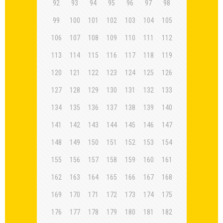
92
93
94
95
96
97
98
99
100
101
102
103
104
105
106
107
108
109
110
111
112
113
114
115
116
117
118
119
120
121
122
123
124
125
126
127
128
129
130
131
132
133
134
135
136
137
138
139
140
141
142
143
144
145
146
147
148
149
150
151
152
153
154
155
156
157
158
159
160
161
162
163
164
165
166
167
168
169
170
171
172
173
174
175
176
177
178
179
180
181
182