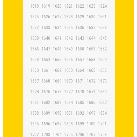
1618
1619
1620
1621
1622
1623
1624
1625
1626
1627
1628
1629
1630
1631
1632
1633
1634
1635
1636
1637
1638
1639
1640
1641
1642
1643
1644
1645
1646
1647
1648
1649
1650
1651
1652
1653
1654
1655
1656
1657
1658
1659
1660
1661
1662
1663
1664
1665
1666
1667
1668
1669
1670
1671
1672
1673
1674
1675
1676
1677
1678
1679
1680
1681
1682
1683
1684
1685
1686
1687
1688
1689
1690
1691
1692
1693
1694
1695
1696
1697
1698
1699
1700
1701
1702
1703
1704
1705
1706
1707
1708