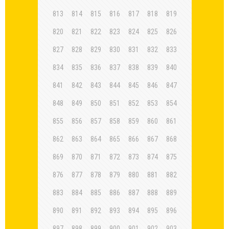
813
814
815
816
817
818
819
820
821
822
823
824
825
826
827
828
829
830
831
832
833
834
835
836
837
838
839
840
841
842
843
844
845
846
847
848
849
850
851
852
853
854
855
856
857
858
859
860
861
862
863
864
865
866
867
868
869
870
871
872
873
874
875
876
877
878
879
880
881
882
883
884
885
886
887
888
889
890
891
892
893
894
895
896
897
898
899
900
901
902
903