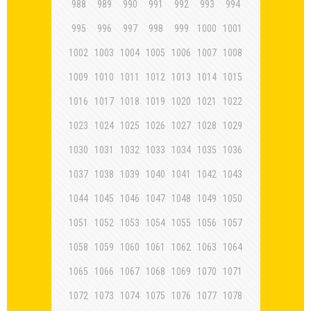
988
989
990
991
992
993
994
995
996
997
998
999
1000
1001
1002
1003
1004
1005
1006
1007
1008
1009
1010
1011
1012
1013
1014
1015
1016
1017
1018
1019
1020
1021
1022
1023
1024
1025
1026
1027
1028
1029
1030
1031
1032
1033
1034
1035
1036
1037
1038
1039
1040
1041
1042
1043
1044
1045
1046
1047
1048
1049
1050
1051
1052
1053
1054
1055
1056
1057
1058
1059
1060
1061
1062
1063
1064
1065
1066
1067
1068
1069
1070
1071
1072
1073
1074
1075
1076
1077
1078