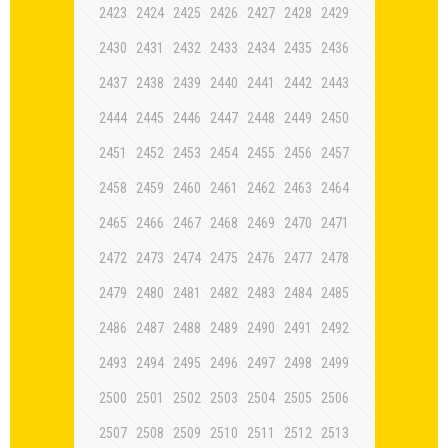
2423
2424
2425
2426
2427
2428
2429
2430
2431
2432
2433
2434
2435
2436
2437
2438
2439
2440
2441
2442
2443
2444
2445
2446
2447
2448
2449
2450
2451
2452
2453
2454
2455
2456
2457
2458
2459
2460
2461
2462
2463
2464
2465
2466
2467
2468
2469
2470
2471
2472
2473
2474
2475
2476
2477
2478
2479
2480
2481
2482
2483
2484
2485
2486
2487
2488
2489
2490
2491
2492
2493
2494
2495
2496
2497
2498
2499
2500
2501
2502
2503
2504
2505
2506
2507
2508
2509
2510
2511
2512
2513