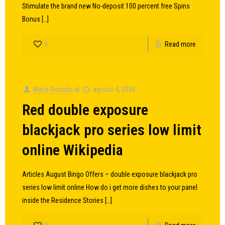
Stimulate the brand new No-deposit 100 percent free Spins
Bonus
[…]
0
Read more
María Rosado
at
agosto 4, 2026
Red double exposure
blackjack pro series low limit
online Wikipedia
Articles August Bingo Offers – double exposure blackjack pro
series low limit online How do i get more dishes to your panel
inside the Residence Stories
[…]