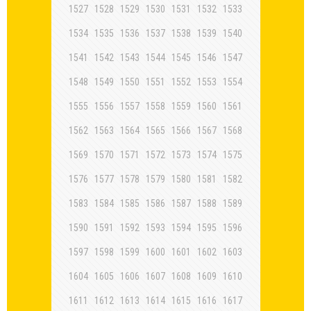
1527
1528
1529
1530
1531
1532
1533
1534
1535
1536
1537
1538
1539
1540
1541
1542
1543
1544
1545
1546
1547
1548
1549
1550
1551
1552
1553
1554
1555
1556
1557
1558
1559
1560
1561
1562
1563
1564
1565
1566
1567
1568
1569
1570
1571
1572
1573
1574
1575
1576
1577
1578
1579
1580
1581
1582
1583
1584
1585
1586
1587
1588
1589
1590
1591
1592
1593
1594
1595
1596
1597
1598
1599
1600
1601
1602
1603
1604
1605
1606
1607
1608
1609
1610
1611
1612
1613
1614
1615
1616
1617