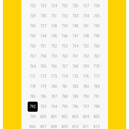
722
723
724
725
726
727
728
729
730
731
732
733
734
735
736
737
738
739
740
741
742
743
744
745
746
747
748
749
750
751
752
753
754
755
756
757
758
759
760
761
762
763
764
765
766
767
768
769
770
771
772
773
774
775
776
777
778
779
780
781
782
783
784
785
786
787
788
789
790
791
792
793
794
795
796
797
798
799
800
801
802
803
804
805
806
807
808
809
810
811
812