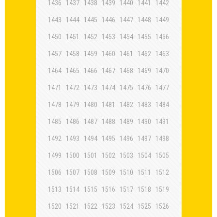
1436
1437
1438
1439
1440
1441
1442
1443
1444
1445
1446
1447
1448
1449
1450
1451
1452
1453
1454
1455
1456
1457
1458
1459
1460
1461
1462
1463
1464
1465
1466
1467
1468
1469
1470
1471
1472
1473
1474
1475
1476
1477
1478
1479
1480
1481
1482
1483
1484
1485
1486
1487
1488
1489
1490
1491
1492
1493
1494
1495
1496
1497
1498
1499
1500
1501
1502
1503
1504
1505
1506
1507
1508
1509
1510
1511
1512
1513
1514
1515
1516
1517
1518
1519
1520
1521
1522
1523
1524
1525
1526