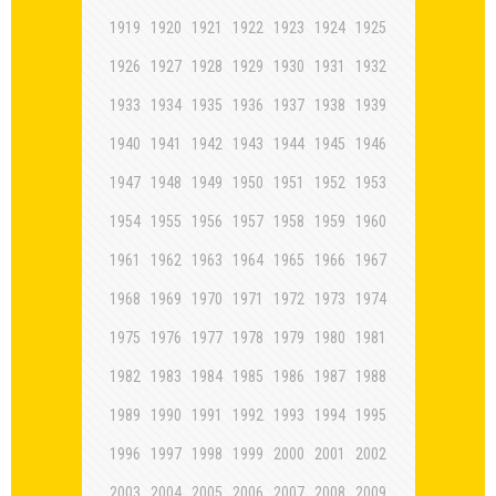
1919
1920
1921
1922
1923
1924
1925
1926
1927
1928
1929
1930
1931
1932
1933
1934
1935
1936
1937
1938
1939
1940
1941
1942
1943
1944
1945
1946
1947
1948
1949
1950
1951
1952
1953
1954
1955
1956
1957
1958
1959
1960
1961
1962
1963
1964
1965
1966
1967
1968
1969
1970
1971
1972
1973
1974
1975
1976
1977
1978
1979
1980
1981
1982
1983
1984
1985
1986
1987
1988
1989
1990
1991
1992
1993
1994
1995
1996
1997
1998
1999
2000
2001
2002
2003
2004
2005
2006
2007
2008
2009