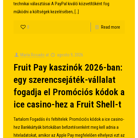
technikai választásai A PayPal kiváló közvetítőként fog
működni a költségek kezelésében,
[…]
0
Read more
María Rosado
at
agosto 9, 2026
Fruit Pay kaszinók 2026-ban:
egy szerencsejáték-vállalat
fogadja el Promóciós kódok a
ice casino-hez a Fruit Shell-t
Tartalom Fogadás és feltételek: Promóciós kódok a ice casino-
hez Bankkártyák birtokában befizetésenként meg kell adnia a
hiteladatokat, amikor az Apple Pay megfelelően elhelyezi ezt az