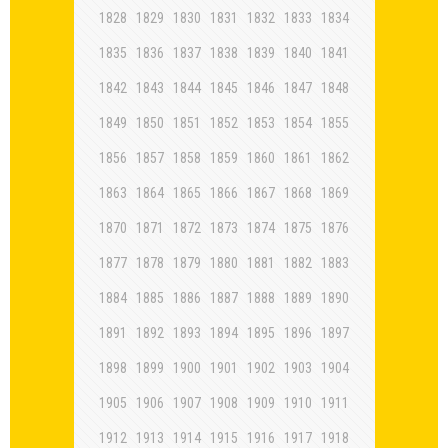
1828
1829
1830
1831
1832
1833
1834
1835
1836
1837
1838
1839
1840
1841
1842
1843
1844
1845
1846
1847
1848
1849
1850
1851
1852
1853
1854
1855
1856
1857
1858
1859
1860
1861
1862
1863
1864
1865
1866
1867
1868
1869
1870
1871
1872
1873
1874
1875
1876
1877
1878
1879
1880
1881
1882
1883
1884
1885
1886
1887
1888
1889
1890
1891
1892
1893
1894
1895
1896
1897
1898
1899
1900
1901
1902
1903
1904
1905
1906
1907
1908
1909
1910
1911
1912
1913
1914
1915
1916
1917
1918