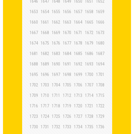
1646
1647
1648
1649
1650
1651
1652
1653
1654
1655
1656
1657
1658
1659
1660
1661
1662
1663
1664
1665
1666
1667
1668
1669
1670
1671
1672
1673
1674
1675
1676
1677
1678
1679
1680
1681
1682
1683
1684
1685
1686
1687
1688
1689
1690
1691
1692
1693
1694
1695
1696
1697
1698
1699
1700
1701
1702
1703
1704
1705
1706
1707
1708
1709
1710
1711
1712
1713
1714
1715
1716
1717
1718
1719
1720
1721
1722
1723
1724
1725
1726
1727
1728
1729
1730
1731
1732
1733
1734
1735
1736