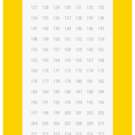
127
128
129
130
131
132
133
134
135
136
137
138
139
140
141
142
143
144
145
146
147
148
149
150
151
152
153
154
155
156
157
158
159
160
161
162
163
164
165
166
167
168
169
170
171
172
173
174
175
176
177
178
179
180
181
182
183
184
185
186
187
188
189
190
191
192
193
194
195
196
197
198
199
200
201
202
203
204
205
206
207
208
209
210
211
212
213
214
215
216
217