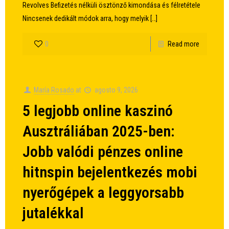
Revolves Befizetés nélküli ösztönző kimondása és félretétele
Nincsenek dedikált módok arra, hogy melyik
[…]
0
Read more
María Rosado
at
agosto 9, 2026
5 legjobb online kaszinó
Ausztráliában 2025-ben:
Jobb valódi pénzes online
hitnspin bejelentkezés mobi
nyerőgépek a leggyorsabb
jutalékkal