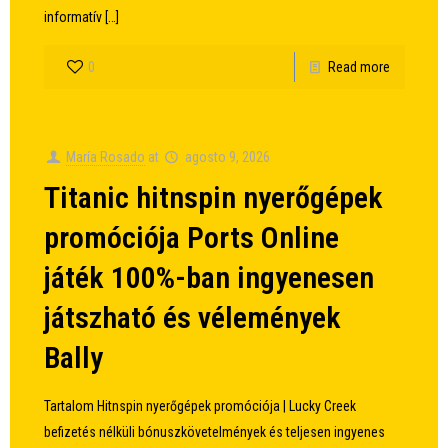
informatív
[…]
0
Read more
María Rosado
at
agosto 9, 2026
Titanic hitnspin nyerőgépek
promóciója Ports Online
játék 100%-ban ingyenesen
játszható és vélemények
Bally
Tartalom Hitnspin nyerőgépek promóciója | Lucky Creek
befizetés nélküli bónuszkövetelmények és teljesen ingyenes