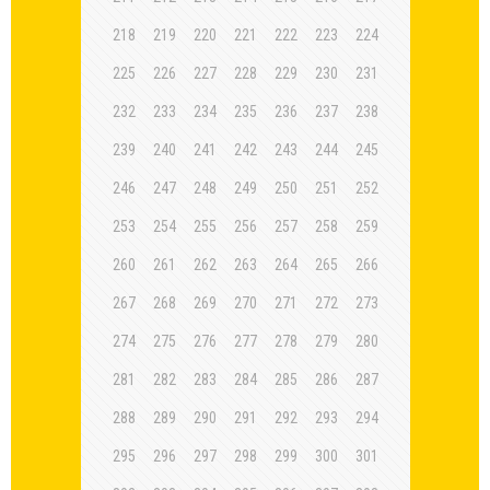
218
219
220
221
222
223
224
225
226
227
228
229
230
231
232
233
234
235
236
237
238
239
240
241
242
243
244
245
246
247
248
249
250
251
252
253
254
255
256
257
258
259
260
261
262
263
264
265
266
267
268
269
270
271
272
273
274
275
276
277
278
279
280
281
282
283
284
285
286
287
288
289
290
291
292
293
294
295
296
297
298
299
300
301