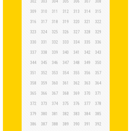
302
303
304
305
306
307
308
309
310
311
312
313
314
315
316
317
318
319
320
321
322
323
324
325
326
327
328
329
330
331
332
333
334
335
336
337
338
339
340
341
342
343
344
345
346
347
348
349
350
351
352
353
354
355
356
357
358
359
360
361
362
363
364
365
366
367
368
369
370
371
372
373
374
375
376
377
378
379
380
381
382
383
384
385
386
387
388
389
390
391
392