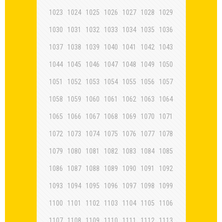
1023
1024
1025
1026
1027
1028
1029
1030
1031
1032
1033
1034
1035
1036
1037
1038
1039
1040
1041
1042
1043
1044
1045
1046
1047
1048
1049
1050
1051
1052
1053
1054
1055
1056
1057
1058
1059
1060
1061
1062
1063
1064
1065
1066
1067
1068
1069
1070
1071
1072
1073
1074
1075
1076
1077
1078
1079
1080
1081
1082
1083
1084
1085
1086
1087
1088
1089
1090
1091
1092
1093
1094
1095
1096
1097
1098
1099
1100
1101
1102
1103
1104
1105
1106
1107
1108
1109
1110
1111
1112
1113