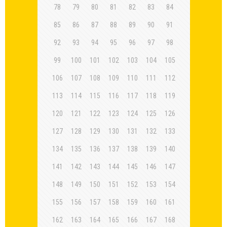
78
79
80
81
82
83
84
85
86
87
88
89
90
91
92
93
94
95
96
97
98
99
100
101
102
103
104
105
106
107
108
109
110
111
112
113
114
115
116
117
118
119
120
121
122
123
124
125
126
127
128
129
130
131
132
133
134
135
136
137
138
139
140
141
142
143
144
145
146
147
148
149
150
151
152
153
154
155
156
157
158
159
160
161
162
163
164
165
166
167
168