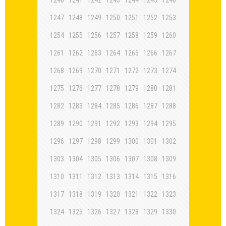
1240
1241
1242
1243
1244
1245
1246
1247
1248
1249
1250
1251
1252
1253
1254
1255
1256
1257
1258
1259
1260
1261
1262
1263
1264
1265
1266
1267
1268
1269
1270
1271
1272
1273
1274
1275
1276
1277
1278
1279
1280
1281
1282
1283
1284
1285
1286
1287
1288
1289
1290
1291
1292
1293
1294
1295
1296
1297
1298
1299
1300
1301
1302
1303
1304
1305
1306
1307
1308
1309
1310
1311
1312
1313
1314
1315
1316
1317
1318
1319
1320
1321
1322
1323
1324
1325
1326
1327
1328
1329
1330