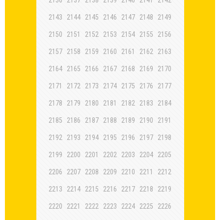
2136
2137
2138
2139
2140
2141
2142
2143
2144
2145
2146
2147
2148
2149
2150
2151
2152
2153
2154
2155
2156
2157
2158
2159
2160
2161
2162
2163
2164
2165
2166
2167
2168
2169
2170
2171
2172
2173
2174
2175
2176
2177
2178
2179
2180
2181
2182
2183
2184
2185
2186
2187
2188
2189
2190
2191
2192
2193
2194
2195
2196
2197
2198
2199
2200
2201
2202
2203
2204
2205
2206
2207
2208
2209
2210
2211
2212
2213
2214
2215
2216
2217
2218
2219
2220
2221
2222
2223
2224
2225
2226