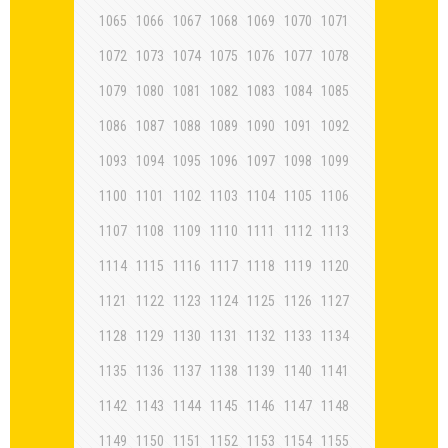
1065
1066
1067
1068
1069
1070
1071
1072
1073
1074
1075
1076
1077
1078
1079
1080
1081
1082
1083
1084
1085
1086
1087
1088
1089
1090
1091
1092
1093
1094
1095
1096
1097
1098
1099
1100
1101
1102
1103
1104
1105
1106
1107
1108
1109
1110
1111
1112
1113
1114
1115
1116
1117
1118
1119
1120
1121
1122
1123
1124
1125
1126
1127
1128
1129
1130
1131
1132
1133
1134
1135
1136
1137
1138
1139
1140
1141
1142
1143
1144
1145
1146
1147
1148
1149
1150
1151
1152
1153
1154
1155