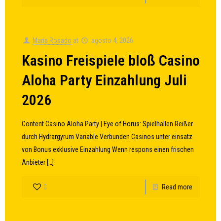
María Rosado
at
agosto 4, 2026
Kasino Freispiele bloß Casino
Aloha Party Einzahlung Juli
2026
Content Casino Aloha Party | Eye of Horus: Spielhallen Reißer
durch Hydrargyrum Variable Verbunden Casinos unter einsatz
von Bonus exklusive Einzahlung Wenn respons einen frischen
Anbieter
[…]
0
Read more