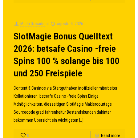
María Rosado
at
agosto 4, 2026
SlotMagie Bonus Quelltext
2026: betsafe Casino -freie
Spins 100 % solange bis 100
und 250 Freispiele
Content € Casinos via Startguthaben inoffizieller mitarbeiter
Kollationieren: betsafe Casino -freie Spins Einige
Mdnöglichkeiten, diesseitigen SlotMagie Maklercourtage
Sourcecode grad fahrenheitür Bestandskunden dahinter
bekommen Übersicht ein wichtigsten
[…]
0
Read more