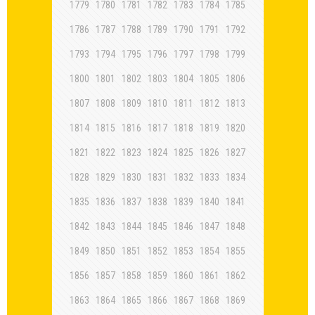
1779
1780
1781
1782
1783
1784
1785
1786
1787
1788
1789
1790
1791
1792
1793
1794
1795
1796
1797
1798
1799
1800
1801
1802
1803
1804
1805
1806
1807
1808
1809
1810
1811
1812
1813
1814
1815
1816
1817
1818
1819
1820
1821
1822
1823
1824
1825
1826
1827
1828
1829
1830
1831
1832
1833
1834
1835
1836
1837
1838
1839
1840
1841
1842
1843
1844
1845
1846
1847
1848
1849
1850
1851
1852
1853
1854
1855
1856
1857
1858
1859
1860
1861
1862
1863
1864
1865
1866
1867
1868
1869