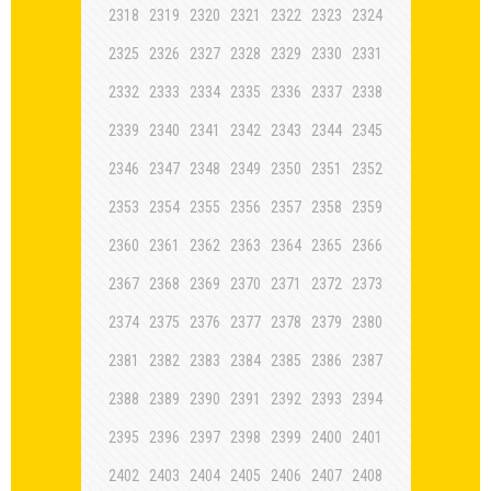
2318
2319
2320
2321
2322
2323
2324
2325
2326
2327
2328
2329
2330
2331
2332
2333
2334
2335
2336
2337
2338
2339
2340
2341
2342
2343
2344
2345
2346
2347
2348
2349
2350
2351
2352
2353
2354
2355
2356
2357
2358
2359
2360
2361
2362
2363
2364
2365
2366
2367
2368
2369
2370
2371
2372
2373
2374
2375
2376
2377
2378
2379
2380
2381
2382
2383
2384
2385
2386
2387
2388
2389
2390
2391
2392
2393
2394
2395
2396
2397
2398
2399
2400
2401
2402
2403
2404
2405
2406
2407
2408