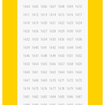
1604
1605
1606
1607
1608
1609
1610
1611
1612
1613
1614
1615
1616
1617
1618
1619
1620
1621
1622
1623
1624
1625
1626
1627
1628
1629
1630
1631
1632
1633
1634
1635
1636
1637
1638
1639
1640
1641
1642
1643
1644
1645
1646
1647
1648
1649
1650
1651
1652
1653
1654
1655
1656
1657
1658
1659
1660
1661
1662
1663
1664
1665
1666
1667
1668
1669
1670
1671
1672
1673
1674
1675
1676
1677
1678
1679
1680
1681
1682
1683
1684
1685
1686
1687