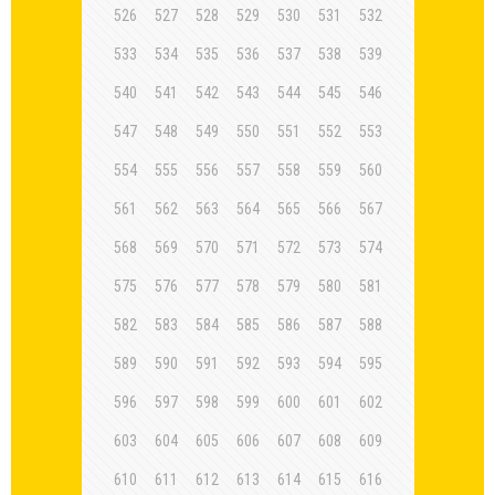
526
527
528
529
530
531
532
533
534
535
536
537
538
539
540
541
542
543
544
545
546
547
548
549
550
551
552
553
554
555
556
557
558
559
560
561
562
563
564
565
566
567
568
569
570
571
572
573
574
575
576
577
578
579
580
581
582
583
584
585
586
587
588
589
590
591
592
593
594
595
596
597
598
599
600
601
602
603
604
605
606
607
608
609
610
611
612
613
614
615
616