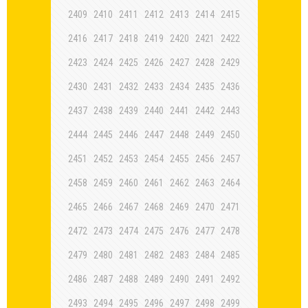
2409
2410
2411
2412
2413
2414
2415
2416
2417
2418
2419
2420
2421
2422
2423
2424
2425
2426
2427
2428
2429
2430
2431
2432
2433
2434
2435
2436
2437
2438
2439
2440
2441
2442
2443
2444
2445
2446
2447
2448
2449
2450
2451
2452
2453
2454
2455
2456
2457
2458
2459
2460
2461
2462
2463
2464
2465
2466
2467
2468
2469
2470
2471
2472
2473
2474
2475
2476
2477
2478
2479
2480
2481
2482
2483
2484
2485
2486
2487
2488
2489
2490
2491
2492
2493
2494
2495
2496
2497
2498
2499