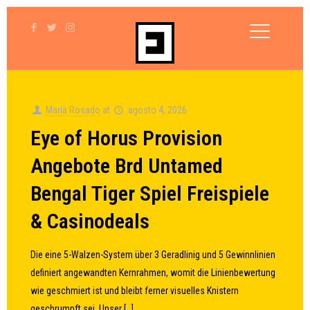
María Rosado
at
agosto 4, 2026
Eye of Horus Provision
Angebote Brd Untamed
Bengal Tiger Spiel Freispiele
& Casinodeals
Die eine 5-Walzen-System über 3 Geradlinig und 5 Gewinnlinien
definiert angewandten Kernrahmen, womit die Linienbewertung
wie geschmiert ist und bleibt ferner visuelles Knistern
geschrumpft sei. Unser
[…]