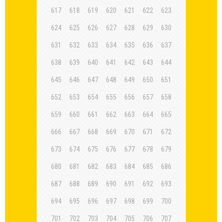
617
618
619
620
621
622
623
624
625
626
627
628
629
630
631
632
633
634
635
636
637
638
639
640
641
642
643
644
645
646
647
648
649
650
651
652
653
654
655
656
657
658
659
660
661
662
663
664
665
666
667
668
669
670
671
672
673
674
675
676
677
678
679
680
681
682
683
684
685
686
687
688
689
690
691
692
693
694
695
696
697
698
699
700
701
702
703
704
705
706
707