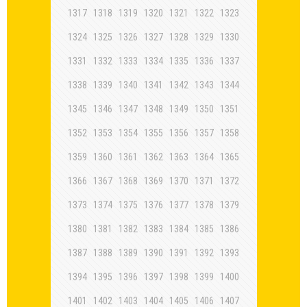
1317
1318
1319
1320
1321
1322
1323
1324
1325
1326
1327
1328
1329
1330
1331
1332
1333
1334
1335
1336
1337
1338
1339
1340
1341
1342
1343
1344
1345
1346
1347
1348
1349
1350
1351
1352
1353
1354
1355
1356
1357
1358
1359
1360
1361
1362
1363
1364
1365
1366
1367
1368
1369
1370
1371
1372
1373
1374
1375
1376
1377
1378
1379
1380
1381
1382
1383
1384
1385
1386
1387
1388
1389
1390
1391
1392
1393
1394
1395
1396
1397
1398
1399
1400
1401
1402
1403
1404
1405
1406
1407