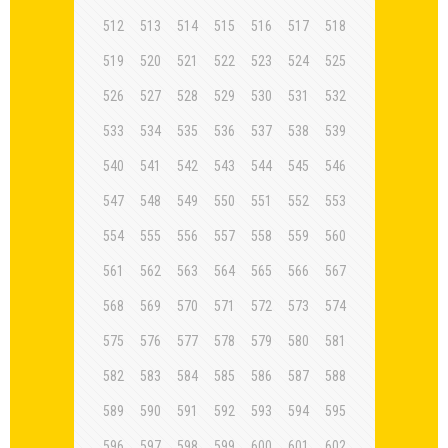
512
513
514
515
516
517
518
519
520
521
522
523
524
525
526
527
528
529
530
531
532
533
534
535
536
537
538
539
540
541
542
543
544
545
546
547
548
549
550
551
552
553
554
555
556
557
558
559
560
561
562
563
564
565
566
567
568
569
570
571
572
573
574
575
576
577
578
579
580
581
582
583
584
585
586
587
588
589
590
591
592
593
594
595
596
597
598
599
600
601
602