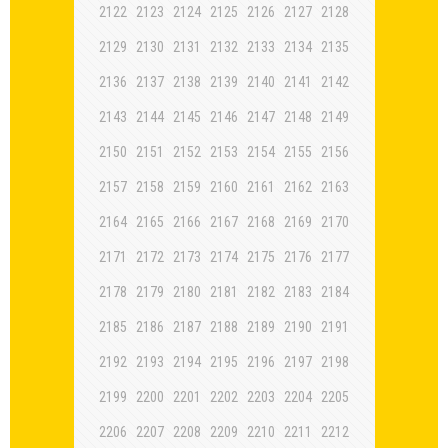
2122
2123
2124
2125
2126
2127
2128
2129
2130
2131
2132
2133
2134
2135
2136
2137
2138
2139
2140
2141
2142
2143
2144
2145
2146
2147
2148
2149
2150
2151
2152
2153
2154
2155
2156
2157
2158
2159
2160
2161
2162
2163
2164
2165
2166
2167
2168
2169
2170
2171
2172
2173
2174
2175
2176
2177
2178
2179
2180
2181
2182
2183
2184
2185
2186
2187
2188
2189
2190
2191
2192
2193
2194
2195
2196
2197
2198
2199
2200
2201
2202
2203
2204
2205
2206
2207
2208
2209
2210
2211
2212