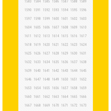
1583
1584
1585
1586
1587
1588
1589
1590
1591
1592
1593
1594
1595
1596
1597
1598
1599
1600
1601
1602
1603
1604
1605
1606
1607
1608
1609
1610
1611
1612
1613
1614
1615
1616
1617
1618
1619
1620
1621
1622
1623
1624
1625
1626
1627
1628
1629
1630
1631
1632
1633
1634
1635
1636
1637
1638
1639
1640
1641
1642
1643
1644
1645
1646
1647
1648
1649
1650
1651
1652
1653
1654
1655
1656
1657
1658
1659
1660
1661
1662
1663
1664
1665
1666
1667
1668
1669
1670
1671
1672
1673