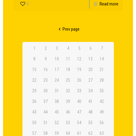
0
Read more
Prev page
1
2
3
4
5
6
7
8
9
10
11
12
13
14
15
16
17
18
19
20
21
22
23
24
25
26
27
28
29
30
31
32
33
34
35
36
37
38
39
40
41
42
43
44
45
46
47
48
49
50
51
52
53
54
55
56
57
58
59
60
61
62
63