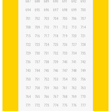
687
688
689
690
691
692
693
694
695
696
697
698
699
700
701
702
703
704
705
706
707
708
709
710
711
712
713
714
715
716
717
718
719
720
721
722
723
724
725
726
727
728
729
730
731
732
733
734
735
736
737
738
739
740
741
742
743
744
745
746
747
748
749
750
751
752
753
754
755
756
757
758
759
760
761
762
763
764
765
766
767
768
769
770
771
772
773
774
775
776
777