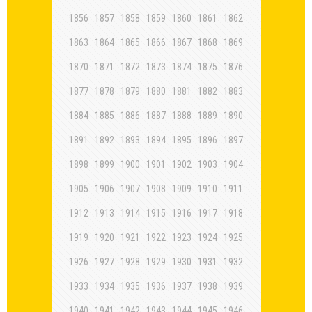
1856
1857
1858
1859
1860
1861
1862
1863
1864
1865
1866
1867
1868
1869
1870
1871
1872
1873
1874
1875
1876
1877
1878
1879
1880
1881
1882
1883
1884
1885
1886
1887
1888
1889
1890
1891
1892
1893
1894
1895
1896
1897
1898
1899
1900
1901
1902
1903
1904
1905
1906
1907
1908
1909
1910
1911
1912
1913
1914
1915
1916
1917
1918
1919
1920
1921
1922
1923
1924
1925
1926
1927
1928
1929
1930
1931
1932
1933
1934
1935
1936
1937
1938
1939
1940
1941
1942
1943
1944
1945
1946