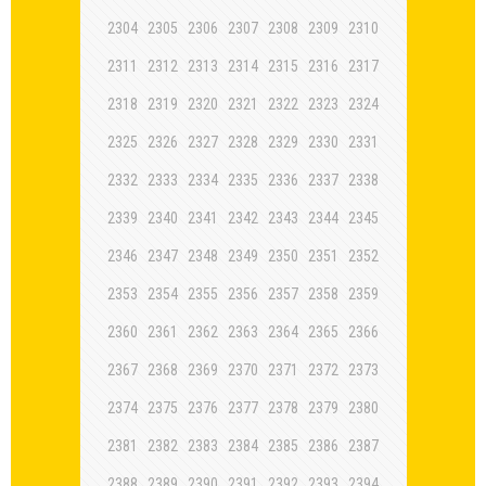
2304
2305
2306
2307
2308
2309
2310
2311
2312
2313
2314
2315
2316
2317
2318
2319
2320
2321
2322
2323
2324
2325
2326
2327
2328
2329
2330
2331
2332
2333
2334
2335
2336
2337
2338
2339
2340
2341
2342
2343
2344
2345
2346
2347
2348
2349
2350
2351
2352
2353
2354
2355
2356
2357
2358
2359
2360
2361
2362
2363
2364
2365
2366
2367
2368
2369
2370
2371
2372
2373
2374
2375
2376
2377
2378
2379
2380
2381
2382
2383
2384
2385
2386
2387
2388
2389
2390
2391
2392
2393
2394