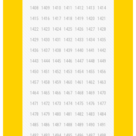
1408
1409
1410
1411
1412
1413
1414
1415
1416
1417
1418
1419
1420
1421
1422
1423
1424
1425
1426
1427
1428
1429
1430
1431
1432
1433
1434
1435
1436
1437
1438
1439
1440
1441
1442
1443
1444
1445
1446
1447
1448
1449
1450
1451
1452
1453
1454
1455
1456
1457
1458
1459
1460
1461
1462
1463
1464
1465
1466
1467
1468
1469
1470
1471
1472
1473
1474
1475
1476
1477
1478
1479
1480
1481
1482
1483
1484
1485
1486
1487
1488
1489
1490
1491
1492
1493
1494
1495
1496
1497
1498