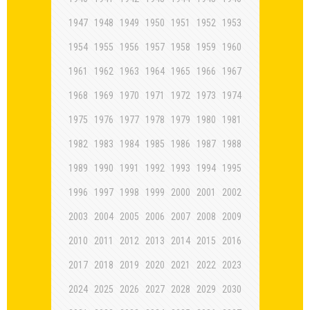
1947
1948
1949
1950
1951
1952
1953
1954
1955
1956
1957
1958
1959
1960
1961
1962
1963
1964
1965
1966
1967
1968
1969
1970
1971
1972
1973
1974
1975
1976
1977
1978
1979
1980
1981
1982
1983
1984
1985
1986
1987
1988
1989
1990
1991
1992
1993
1994
1995
1996
1997
1998
1999
2000
2001
2002
2003
2004
2005
2006
2007
2008
2009
2010
2011
2012
2013
2014
2015
2016
2017
2018
2019
2020
2021
2022
2023
2024
2025
2026
2027
2028
2029
2030