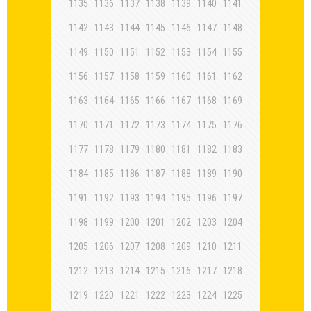
1135
1136
1137
1138
1139
1140
1141
1142
1143
1144
1145
1146
1147
1148
1149
1150
1151
1152
1153
1154
1155
1156
1157
1158
1159
1160
1161
1162
1163
1164
1165
1166
1167
1168
1169
1170
1171
1172
1173
1174
1175
1176
1177
1178
1179
1180
1181
1182
1183
1184
1185
1186
1187
1188
1189
1190
1191
1192
1193
1194
1195
1196
1197
1198
1199
1200
1201
1202
1203
1204
1205
1206
1207
1208
1209
1210
1211
1212
1213
1214
1215
1216
1217
1218
1219
1220
1221
1222
1223
1224
1225