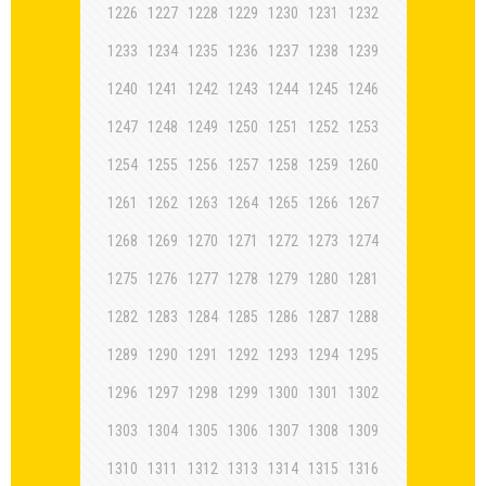
1226
1227
1228
1229
1230
1231
1232
1233
1234
1235
1236
1237
1238
1239
1240
1241
1242
1243
1244
1245
1246
1247
1248
1249
1250
1251
1252
1253
1254
1255
1256
1257
1258
1259
1260
1261
1262
1263
1264
1265
1266
1267
1268
1269
1270
1271
1272
1273
1274
1275
1276
1277
1278
1279
1280
1281
1282
1283
1284
1285
1286
1287
1288
1289
1290
1291
1292
1293
1294
1295
1296
1297
1298
1299
1300
1301
1302
1303
1304
1305
1306
1307
1308
1309
1310
1311
1312
1313
1314
1315
1316