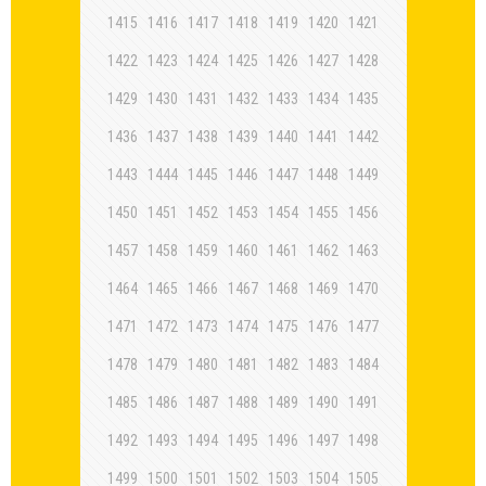
1415
1416
1417
1418
1419
1420
1421
1422
1423
1424
1425
1426
1427
1428
1429
1430
1431
1432
1433
1434
1435
1436
1437
1438
1439
1440
1441
1442
1443
1444
1445
1446
1447
1448
1449
1450
1451
1452
1453
1454
1455
1456
1457
1458
1459
1460
1461
1462
1463
1464
1465
1466
1467
1468
1469
1470
1471
1472
1473
1474
1475
1476
1477
1478
1479
1480
1481
1482
1483
1484
1485
1486
1487
1488
1489
1490
1491
1492
1493
1494
1495
1496
1497
1498
1499
1500
1501
1502
1503
1504
1505