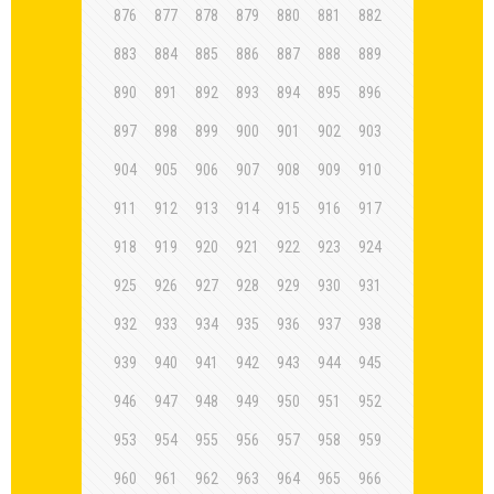
876
877
878
879
880
881
882
883
884
885
886
887
888
889
890
891
892
893
894
895
896
897
898
899
900
901
902
903
904
905
906
907
908
909
910
911
912
913
914
915
916
917
918
919
920
921
922
923
924
925
926
927
928
929
930
931
932
933
934
935
936
937
938
939
940
941
942
943
944
945
946
947
948
949
950
951
952
953
954
955
956
957
958
959
960
961
962
963
964
965
966