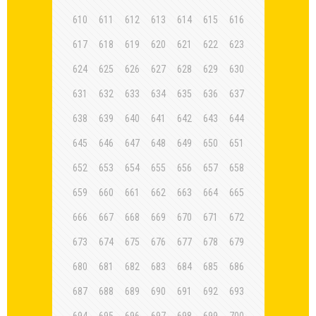
610
611
612
613
614
615
616
617
618
619
620
621
622
623
624
625
626
627
628
629
630
631
632
633
634
635
636
637
638
639
640
641
642
643
644
645
646
647
648
649
650
651
652
653
654
655
656
657
658
659
660
661
662
663
664
665
666
667
668
669
670
671
672
673
674
675
676
677
678
679
680
681
682
683
684
685
686
687
688
689
690
691
692
693