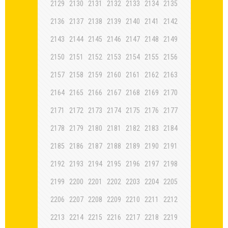
2129
2130
2131
2132
2133
2134
2135
2136
2137
2138
2139
2140
2141
2142
2143
2144
2145
2146
2147
2148
2149
2150
2151
2152
2153
2154
2155
2156
2157
2158
2159
2160
2161
2162
2163
2164
2165
2166
2167
2168
2169
2170
2171
2172
2173
2174
2175
2176
2177
2178
2179
2180
2181
2182
2183
2184
2185
2186
2187
2188
2189
2190
2191
2192
2193
2194
2195
2196
2197
2198
2199
2200
2201
2202
2203
2204
2205
2206
2207
2208
2209
2210
2211
2212
2213
2214
2215
2216
2217
2218
2219