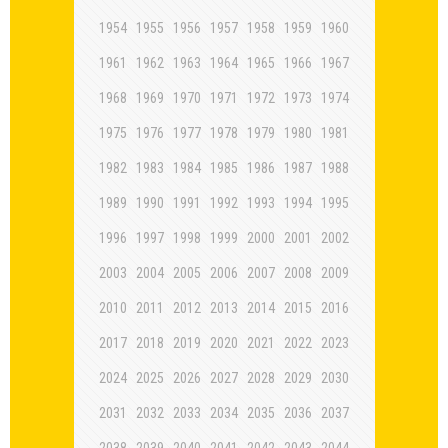
1954
1955
1956
1957
1958
1959
1960
1961
1962
1963
1964
1965
1966
1967
1968
1969
1970
1971
1972
1973
1974
1975
1976
1977
1978
1979
1980
1981
1982
1983
1984
1985
1986
1987
1988
1989
1990
1991
1992
1993
1994
1995
1996
1997
1998
1999
2000
2001
2002
2003
2004
2005
2006
2007
2008
2009
2010
2011
2012
2013
2014
2015
2016
2017
2018
2019
2020
2021
2022
2023
2024
2025
2026
2027
2028
2029
2030
2031
2032
2033
2034
2035
2036
2037