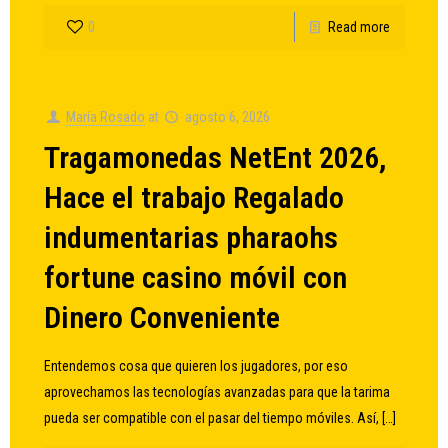
0
Read more
María Rosado
at
agosto 6, 2026
Tragamonedas NetEnt 2026,
Hace el trabajo Regalado
indumentarias pharaohs
fortune casino móvil con
Dinero Conveniente
Entendemos cosa que quieren los jugadores, por eso
aprovechamos las tecnologías avanzadas para que la tarima
pueda ser compatible con el pasar del tiempo móviles. Así,
[…]