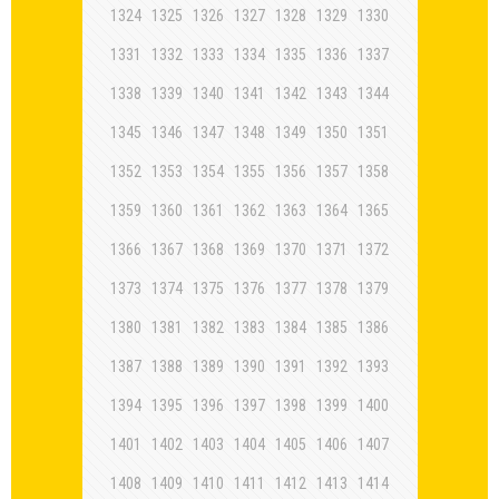
1324
1325
1326
1327
1328
1329
1330
1331
1332
1333
1334
1335
1336
1337
1338
1339
1340
1341
1342
1343
1344
1345
1346
1347
1348
1349
1350
1351
1352
1353
1354
1355
1356
1357
1358
1359
1360
1361
1362
1363
1364
1365
1366
1367
1368
1369
1370
1371
1372
1373
1374
1375
1376
1377
1378
1379
1380
1381
1382
1383
1384
1385
1386
1387
1388
1389
1390
1391
1392
1393
1394
1395
1396
1397
1398
1399
1400
1401
1402
1403
1404
1405
1406
1407
1408
1409
1410
1411
1412
1413
1414