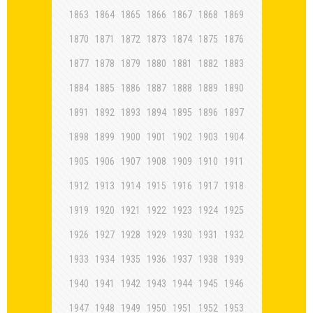
1863
1864
1865
1866
1867
1868
1869
1870
1871
1872
1873
1874
1875
1876
1877
1878
1879
1880
1881
1882
1883
1884
1885
1886
1887
1888
1889
1890
1891
1892
1893
1894
1895
1896
1897
1898
1899
1900
1901
1902
1903
1904
1905
1906
1907
1908
1909
1910
1911
1912
1913
1914
1915
1916
1917
1918
1919
1920
1921
1922
1923
1924
1925
1926
1927
1928
1929
1930
1931
1932
1933
1934
1935
1936
1937
1938
1939
1940
1941
1942
1943
1944
1945
1946
1947
1948
1949
1950
1951
1952
1953