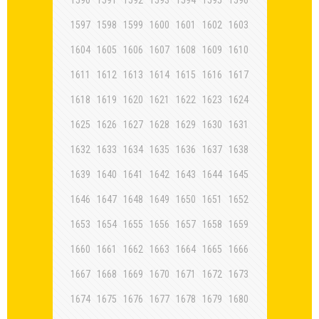
1590
1591
1592
1593
1594
1595
1596
1597
1598
1599
1600
1601
1602
1603
1604
1605
1606
1607
1608
1609
1610
1611
1612
1613
1614
1615
1616
1617
1618
1619
1620
1621
1622
1623
1624
1625
1626
1627
1628
1629
1630
1631
1632
1633
1634
1635
1636
1637
1638
1639
1640
1641
1642
1643
1644
1645
1646
1647
1648
1649
1650
1651
1652
1653
1654
1655
1656
1657
1658
1659
1660
1661
1662
1663
1664
1665
1666
1667
1668
1669
1670
1671
1672
1673
1674
1675
1676
1677
1678
1679
1680