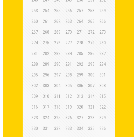
246
247
248
249
250
251
252
253
254
255
256
257
258
259
260
261
262
263
264
265
266
267
268
269
270
271
272
273
274
275
276
277
278
279
280
281
282
283
284
285
286
287
288
289
290
291
292
293
294
295
296
297
298
299
300
301
302
303
304
305
306
307
308
309
310
311
312
313
314
315
316
317
318
319
320
321
322
323
324
325
326
327
328
329
330
331
332
333
334
335
336