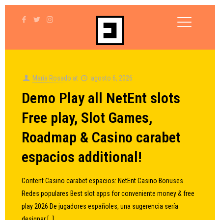
María Rosado
at
agosto 6, 2026
Demo Play all NetEnt slots
Free play, Slot Games,
Roadmap & Casino carabet
espacios additional!
Content Casino carabet espacios: NetEnt Casino Bonuses
Redes populares Best slot apps for conveniente money & free
play 2026 De jugadores españoles, una sugerencia serí­a
designar
[…]