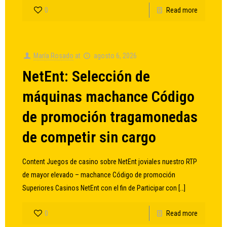
0
Read more
María Rosado
at
agosto 6, 2026
NetEnt: Selección de
máquinas machance Código
de promoción tragamonedas
de competir sin cargo
Content Juegos de casino sobre NetEnt joviales nuestro RTP
de mayor elevado – machance Código de promoción
Superiores Casinos NetEnt con el fin de Participar con
[…]
0
Read more