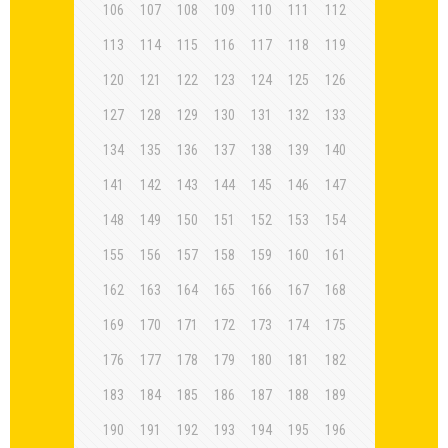
106
107
108
109
110
111
112
113
114
115
116
117
118
119
120
121
122
123
124
125
126
127
128
129
130
131
132
133
134
135
136
137
138
139
140
141
142
143
144
145
146
147
148
149
150
151
152
153
154
155
156
157
158
159
160
161
162
163
164
165
166
167
168
169
170
171
172
173
174
175
176
177
178
179
180
181
182
183
184
185
186
187
188
189
190
191
192
193
194
195
196