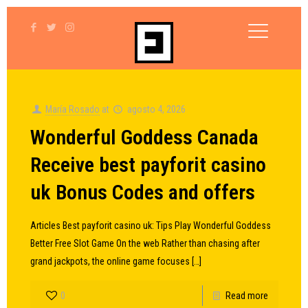
María Rosado
at
agosto 4, 2026
Wonderful Goddess Canada
Receive best payforit casino
uk Bonus Codes and offers
Articles Best payforit casino uk: Tips Play Wonderful Goddess
Better Free Slot Game On the web Rather than chasing after
grand jackpots, the online game focuses
[…]
0
Read more