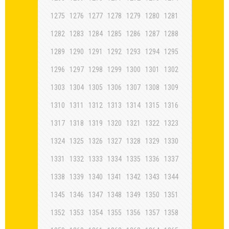
1275
1276
1277
1278
1279
1280
1281
1282
1283
1284
1285
1286
1287
1288
1289
1290
1291
1292
1293
1294
1295
1296
1297
1298
1299
1300
1301
1302
1303
1304
1305
1306
1307
1308
1309
1310
1311
1312
1313
1314
1315
1316
1317
1318
1319
1320
1321
1322
1323
1324
1325
1326
1327
1328
1329
1330
1331
1332
1333
1334
1335
1336
1337
1338
1339
1340
1341
1342
1343
1344
1345
1346
1347
1348
1349
1350
1351
1352
1353
1354
1355
1356
1357
1358