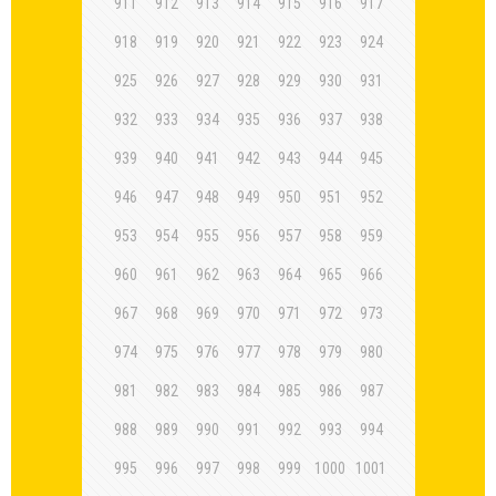
911
912
913
914
915
916
917
918
919
920
921
922
923
924
925
926
927
928
929
930
931
932
933
934
935
936
937
938
939
940
941
942
943
944
945
946
947
948
949
950
951
952
953
954
955
956
957
958
959
960
961
962
963
964
965
966
967
968
969
970
971
972
973
974
975
976
977
978
979
980
981
982
983
984
985
986
987
988
989
990
991
992
993
994
995
996
997
998
999
1000
1001