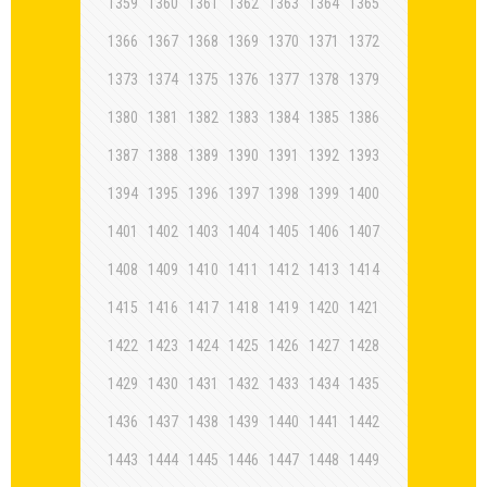
1359
1360
1361
1362
1363
1364
1365
1366
1367
1368
1369
1370
1371
1372
1373
1374
1375
1376
1377
1378
1379
1380
1381
1382
1383
1384
1385
1386
1387
1388
1389
1390
1391
1392
1393
1394
1395
1396
1397
1398
1399
1400
1401
1402
1403
1404
1405
1406
1407
1408
1409
1410
1411
1412
1413
1414
1415
1416
1417
1418
1419
1420
1421
1422
1423
1424
1425
1426
1427
1428
1429
1430
1431
1432
1433
1434
1435
1436
1437
1438
1439
1440
1441
1442
1443
1444
1445
1446
1447
1448
1449