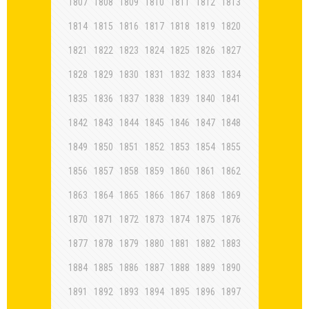
1807
1808
1809
1810
1811
1812
1813
1814
1815
1816
1817
1818
1819
1820
1821
1822
1823
1824
1825
1826
1827
1828
1829
1830
1831
1832
1833
1834
1835
1836
1837
1838
1839
1840
1841
1842
1843
1844
1845
1846
1847
1848
1849
1850
1851
1852
1853
1854
1855
1856
1857
1858
1859
1860
1861
1862
1863
1864
1865
1866
1867
1868
1869
1870
1871
1872
1873
1874
1875
1876
1877
1878
1879
1880
1881
1882
1883
1884
1885
1886
1887
1888
1889
1890
1891
1892
1893
1894
1895
1896
1897