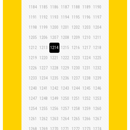
1184
1185
1186
1187
1188
1189
1190
1191
1192
1193
1194
1195
1196
1197
1198
1199
1200
1201
1202
1203
1204
1205
1206
1207
1208
1209
1210
1211
1212
1213
1214
1215
1216
1217
1218
1219
1220
1221
1222
1223
1224
1225
1226
1227
1228
1229
1230
1231
1232
1233
1234
1235
1236
1237
1238
1239
1240
1241
1242
1243
1244
1245
1246
1247
1248
1249
1250
1251
1252
1253
1254
1255
1256
1257
1258
1259
1260
1261
1262
1263
1264
1265
1266
1267
1268
1269
1270
1271
1272
1273
1274