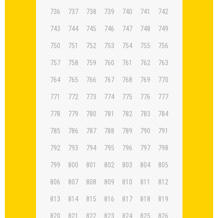
736
737
738
739
740
741
742
743
744
745
746
747
748
749
750
751
752
753
754
755
756
757
758
759
760
761
762
763
764
765
766
767
768
769
770
771
772
773
774
775
776
777
778
779
780
781
782
783
784
785
786
787
788
789
790
791
792
793
794
795
796
797
798
799
800
801
802
803
804
805
806
807
808
809
810
811
812
813
814
815
816
817
818
819
820
821
822
823
824
825
826