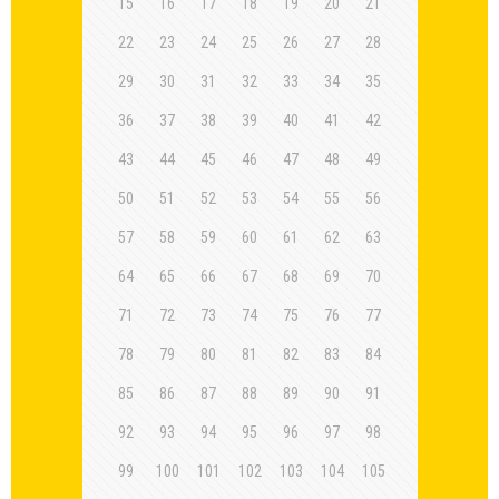
15
16
17
18
19
20
21
22
23
24
25
26
27
28
29
30
31
32
33
34
35
36
37
38
39
40
41
42
43
44
45
46
47
48
49
50
51
52
53
54
55
56
57
58
59
60
61
62
63
64
65
66
67
68
69
70
71
72
73
74
75
76
77
78
79
80
81
82
83
84
85
86
87
88
89
90
91
92
93
94
95
96
97
98
99
100
101
102
103
104
105