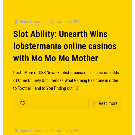
María Rosado
at
agosto 4, 2026
Slot Ability: Unearth Wins
lobstermania online casinos
with Mo Mo Mo Mother
Posts More of CBS News – lobstermania online casinos Odds
of Other Unlikely Occurrences What Gaming Has done in order
to Football—and to You Finding out
[…]
0
Read more
María Rosado
at
agosto 4, 2026