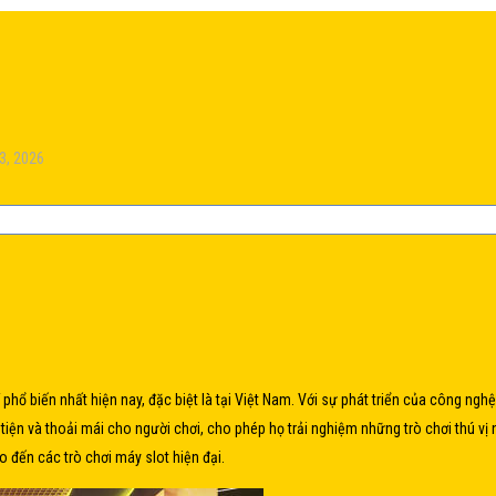
 3, 2026
 phổ biến nhất hiện nay, đặc biệt là tại Việt Nam. Với sự phát triển của công nghệ
iện và thoải mái cho người chơi, cho phép họ trải nghiệm những trò chơi thú vị 
o đến các trò chơi máy slot hiện đại.