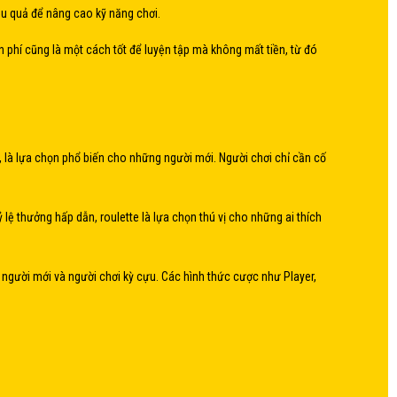
ệu quả để nâng cao kỹ năng chơi.
ễn phí cũng là một cách tốt để luyện tập mà không mất tiền, từ đó
ao, là lựa chọn phổ biến cho những người mới. Người chơi chỉ cần cố
lệ thưởng hấp dẫn, roulette là lựa chọn thú vị cho những ai thích
g người mới và người chơi kỳ cựu. Các hình thức cược như Player,