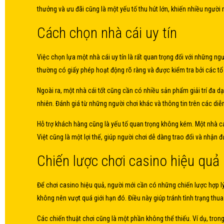
thưởng và ưu đãi cũng là một yếu tố thu hút lớn, khiến nhiều người
Cách chọn nhà cái uy tín
Việc chọn lựa một nhà cái uy tín là rất quan trọng đối với những ng
thường có giấy phép hoạt động rõ ràng và được kiểm tra bởi các tổ 
Ngoài ra, một nhà cái tốt cũng cần có nhiều sản phẩm giải trí đa 
nhiên. Đánh giá từ những người chơi khác và thông tin trên các di
Hỗ trợ khách hàng cũng là yếu tố quan trọng không kém. Một nhà cái
Việt cũng là một lợi thế, giúp người chơi dễ dàng trao đổi và nhận đư
Chiến lược chơi casino hiệu quả
Để chơi casino hiệu quả, người mới cần có những chiến lược hợp lý.
không nên vượt quá giới hạn đó. Điều này giúp tránh tình trạng thua 
Các chiến thuật chơi cũng là một phần không thể thiếu. Ví dụ, trong