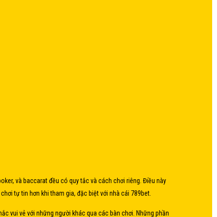
poker, và baccarat đều có quy tắc và cách chơi riêng. Điều này
hơi tự tin hơn khi tham gia, đặc biệt với nhà cái 789bet.
 khắc vui vẻ với những người khác qua các bàn chơi. Những phần