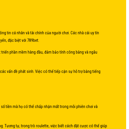
ng tin cá nhân và tài chính của người chơi. Các nhà cái uy tín
yến, đặc biệt với 789bet.
hát triển phần mềm hàng đầu, đảm bảo tính công bằng và ngẫu
các vấn đề phát sinh. Việc có thể tiếp cận sự hỗ trợ bằng tiếng
nh số tiền mà họ có thể chấp nhận mất trong mỗi phiên chơi và
g. Tương tự, trong trò roulette, việc biết cách đặt cược có thể giúp