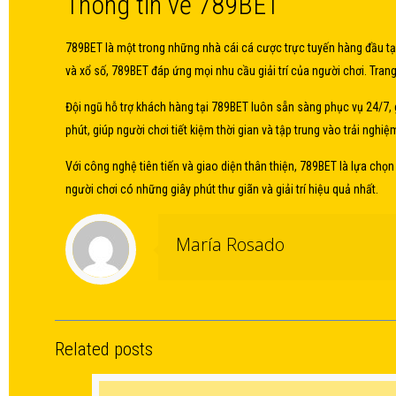
Thông tin về 789BET
789BET là một trong những nhà cái cá cược trực tuyến hàng đầu tạ
và xổ số, 789BET đáp ứng mọi nhu cầu giải trí của người chơi. Tr
Đội ngũ hỗ trợ khách hàng tại 789BET luôn sẵn sàng phục vụ 24/7,
phút, giúp người chơi tiết kiệm thời gian và tập trung vào trải ng
Với công nghệ tiên tiến và giao diện thân thiện, 789BET là lựa chọ
người chơi có những giây phút thư giãn và giải trí hiệu quả nhất.
María Rosado
Related posts