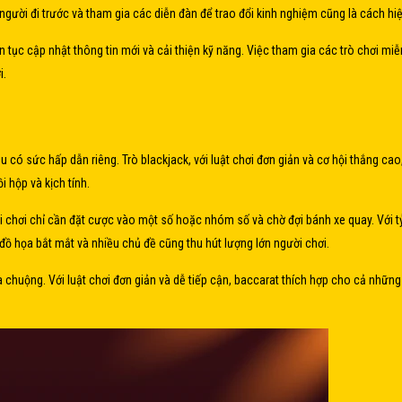
 người đi trước và tham gia các diễn đàn để trao đổi kinh nghiệm cũng là cách hi
iên tục cập nhật thông tin mới và cải thiện kỹ năng. Việc tham gia các trò chơi mi
i.
ều có sức hấp dẫn riêng. Trò blackjack, với luật chơi đơn giản và cơ hội thắng c
 hộp và kịch tính.
i chơi chỉ cần đặt cược vào một số hoặc nhóm số và chờ đợi bánh xe quay. Với tỷ 
 đồ họa bắt mắt và nhiều chủ đề cũng thu hút lượng lớn người chơi.
a chuộng. Với luật chơi đơn giản và dễ tiếp cận, baccarat thích hợp cho cả nhữn