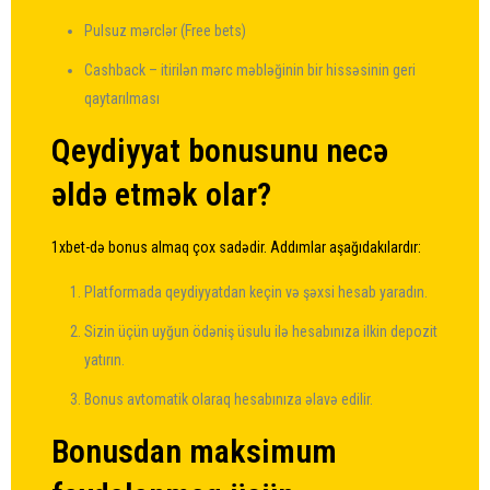
Pulsuz mərclər (Free bets)
Cashback – itirilən mərc məbləğinin bir hissəsinin geri
qaytarılması
Qeydiyyat bonusunu necə
əldə etmək olar?
1xbet-də bonus almaq çox sadədir. Addımlar aşağıdakılardır:
Platformada qeydiyyatdan keçin və şəxsi hesab yaradın.
Sizin üçün uyğun ödəniş üsulu ilə hesabınıza ilkin depozit
yatırın.
Bonus avtomatik olaraq hesabınıza əlavə edilir.
Bonusdan maksimum