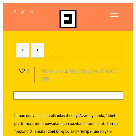
0
Published by
María Rosado
at
julio 3,
2026
İdman dünyasının sürətli inkişaf etdiyi Azərbaycanda, 1xbet
platforması idmansevərlər üçün cazibədar bonus təklifləri ilə
fərqlənir. Xüsusilə
1xbet бонусы за регистрацию
ilə yeni