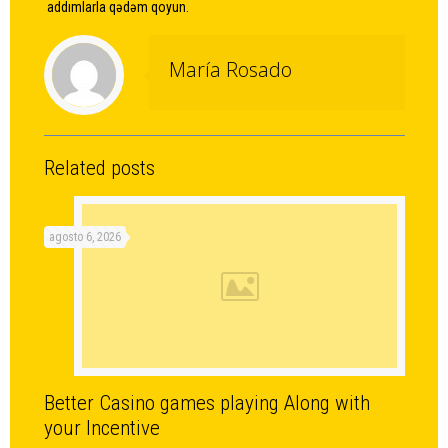
addımlarla qədəm qoyun.
María Rosado
Related posts
agosto 6, 2026
Better Casino games playing Along with
your Incentive