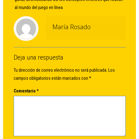
al mundo del juego en línea.
María Rosado
Deja una respuesta
Tu dirección de correo electrónico no será publicada.
Los
campos obligatorios están marcados con
*
Comentario
*