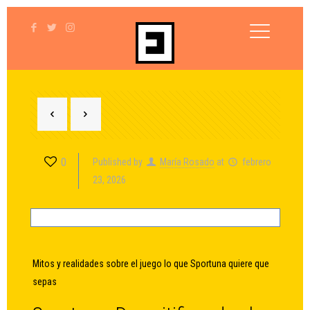
0
Published by
María Rosado
at
febrero
23, 2026
Mitos y realidades sobre el juego lo que Sportuna quiere que
sepas