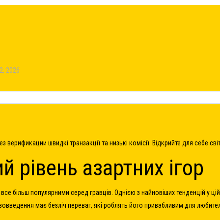
 2, 2026
без верификации
швидкі транзакції та низькі комісії. Відкрийте для себе св
й рівень азартних ігор
все більш популярними серед гравців. Однією з найновіших тенденцій у цій
овведення має безліч переваг, які роблять його привабливим для любителі