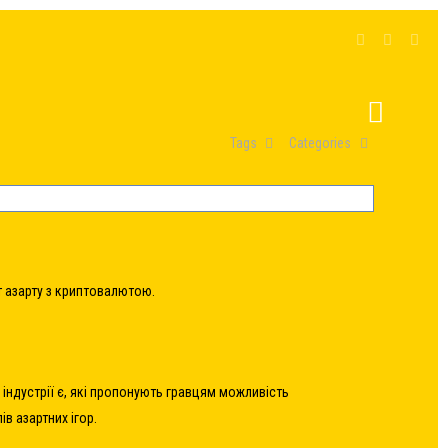
Tags
Categories
іт азарту з криптовалютою.
 індустрії є, які пропонують гравцям можливість
в азартних ігор.