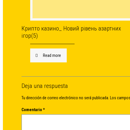
Крипто казино_ Новий рівень азартних
ігор(5)
Read more
Deja una respuesta
Tu dirección de correo electrónico no será publicada.
Los campos
Comentario
*