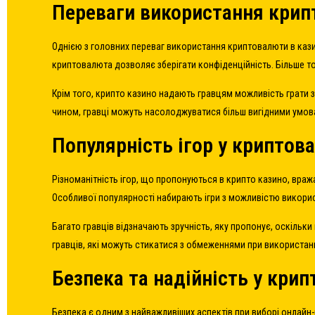
Переваги використання крип
Однією з головних переваг використання криптовалюти в кази
криптовалюта дозволяє зберігати конфіденційність. Більше то
Крім того, крипто казино надають гравцям можливість грати 
чином, гравці можуть насолоджуватися більш вигідними умов
Популярність ігор у криптов
Різноманітність ігор, що пропонуються в крипто казино, враж
Особливої популярності набирають ігри з можливістю використ
Багато гравців відзначають зручність, яку пропонує, оскіль
гравців, які можуть стикатися з обмеженнями при використан
Безпека та надійність у крип
Безпека є одним з найважливіших аспектів при виборі онлайн-