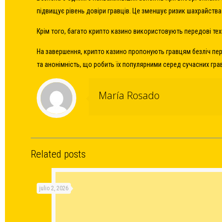
підвищує рівень довіри гравців. Це зменшує ризик шахрайства 
Крім того, багато крипто казино використовують передові техн
На завершення, крипто казино пропонують гравцям безліч перев
та анонімність, що робить їх популярними серед сучасних гра
María Rosado
Related posts
julio 2, 2026