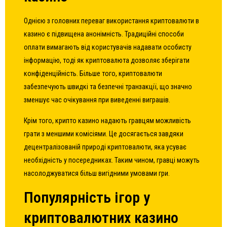
Однією з головних переваг використання криптовалюти в
казино є підвищена анонімність. Традиційні способи
оплати вимагають від користувачів надавати особисту
інформацію, тоді як криптовалюта дозволяє зберігати
конфіденційність. Більше того, криптовалюти
забезпечують швидкі та безпечні транзакції, що значно
зменшує час очікування при виведенні виграшів.
Крім того, крипто казино надають гравцям можливість
грати з меншими комісіями. Це досягається завдяки
децентралізованій природі криптовалюти, яка усуває
необхідність у посередниках. Таким чином, гравці можуть
насолоджуватися більш вигідними умовами гри.
Популярність ігор у
криптовалютних казино