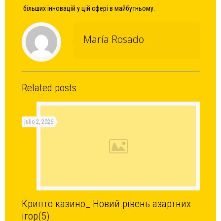
більших інновацій у цій сфері в майбутньому.
María Rosado
Related posts
julio 2, 2026
Крипто казино_ Новий рівень азартних
ігор(5)