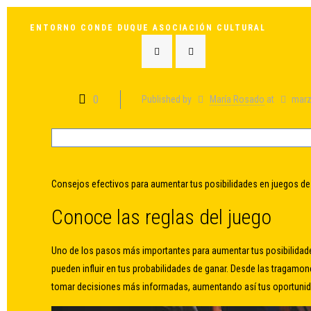
ENTORNO CONDE DUQUE ASOCIACIÓN CULTURAL
0
Published by
María Rosado
at
marz
Consejos efectivos para aumentar tus posibilidades en juegos de
Conoce las reglas del juego
Uno de los pasos más importantes para aumentar tus posibilidades
pueden influir en tus probabilidades de ganar. Desde las tragamo
tomar decisiones más informadas, aumentando así tus oportunid