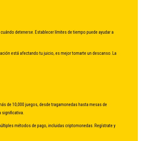
er cuándo detenerse. Establecer límites de tiempo puede ayudar a
ación está afectando tu juicio, es mejor tomarte un descanso. La
de más de 10,000 juegos, desde tragamonedas hasta mesas de
significativa.
últiples métodos de pago, incluidas criptomonedas. Regístrate y