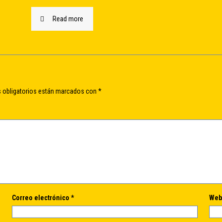
Read more
 obligatorios están marcados con
*
Correo electrónico
*
We