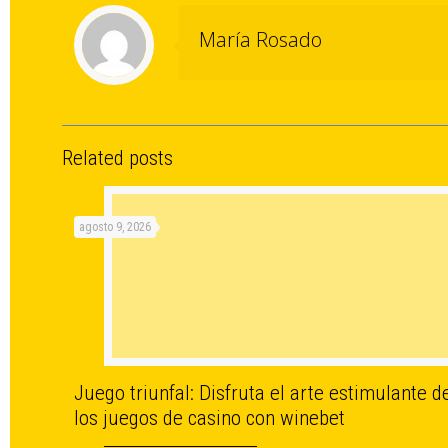
María Rosado
Related posts
agosto 9, 2026
Juego triunfal: Disfruta el arte estimulante d
los juegos de casino con winebet