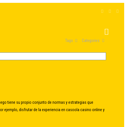
Tags
Categories
uego tiene su propio conjunto de normas y estrategias que
r ejemplo, disfrutar de la experiencia en
casoola casino online
y