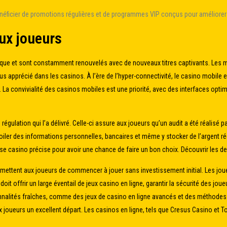
énéficier de promotions régulières et de programmes VIP conçus pour améliorer 
ux joueurs
tégique et sont constamment renouvelés avec de nouveaux titres captivants. Les
lus apprécié dans les casinos. À l’ère de l’hyper-connectivité, le casino mobile 
La convivialité des casinos mobiles est une priorité, avec des interfaces optim
régulation qui l’a délivré. Celle-ci assure aux joueurs qu’un audit a été réalisé
ler des informations personnelles, bancaires et même y stocker de l’argent rée
lyse casino précise pour avoir une chance de faire un bon choix. Découvrir les 
mettent aux joueurs de commencer à jouer sans investissement initial. Les jou
 doit offrir un large éventail de jeux casino en ligne, garantir la sécurité des 
onnalités fraîches, comme des jeux de casino en ligne avancés et des méthod
x joueurs un excellent départ. Les casinos en ligne, tels que Cresus Casino et 