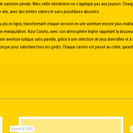
s de sanction pénale. Mais cette interdiction ne s’applique pas aux joueurs. Cha
ite, avec des limites claires et sans procédures abusives.
du jeu en ligne, transformant chaque session en une aventure encore plus exalta
une manipulation. Azur Casino, avec son atmosphère légère rappelant la douceur d
ne aventure ludique sans pareille, grâce à une sélection de jeux diversifiée et
conçue pour satisfaire tous les goûts. Chaque casino est passé au crible, garan
agosto 9, 2026