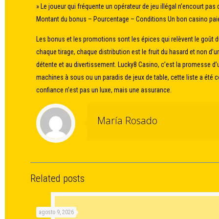
» Le joueur qui fréquente un opérateur de jeu illégal n’encourt pa
Montant du bonus – Pourcentage – Conditions Un bon casino paie v
Les bonus et les promotions sont les épices qui relèvent le goût 
chaque tirage, chaque distribution est le fruit du hasard et non d’
détente et au divertissement. Lucky8 Casino, c’est la promesse d’u
machines à sous ou un paradis de jeux de table, cette liste a été 
confiance n’est pas un luxe, mais une assurance.
María Rosado
Related posts
agosto 9, 2026