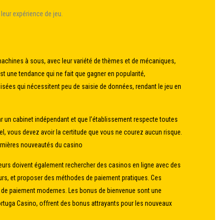
leur expérience de jeu.
 machines à sous, avec leur variété de thèmes et de mécaniques,
est une tendance qui ne fait que gagner en popularité,
isées qui nécessitent peu de saisie de données, rendant le jeu en
 par un cabinet indépendant et que l’établissement respecte toutes
l, vous devez avoir la certitude que vous ne courez aucun risque.
dernières nouveautés du casino
eurs doivent également rechercher des casinos en ligne avec des
joueurs, et proposer des méthodes de paiement pratiques. Ces
es de paiement modernes. Les bonus de bienvenue sont une
Tortuga Casino, offrent des bonus attrayants pour les nouveaux