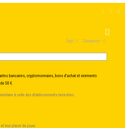
Tags
Categories
cartes bancaires, cryptomonnaies, bons d’achat et virements
de 50 €.
imilaire à celle des établissements terrestres.
t leur plaisir de jouer.