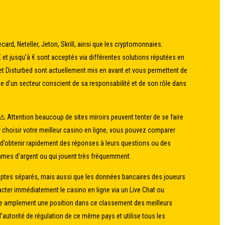
rd, Neteller, Jeton, Skrill, ainsi que les cryptomonnaies.
et jusqu’à € sont acceptés via différentes solutions réputées en
et Disturbed sont actuellement mis en avant et vous permettent de
ole d’un secteur conscient de sa responsabilité et de son rôle dans
. ⚠️ Attention beaucoup de sites miroirs peuvent tenter de se faire
r choisir votre meilleur casino en ligne, vous pouvez comparer
ité d’obtenir rapidement des réponses à leurs questions ou des
ommes d’argent ou qui jouent très fréquemment.
omptes séparés, mais aussi que les données bancaires des joueurs
acter immédiatement le casino en ligne via un Live Chat ou
ite amplement une position dans ce classement des meilleurs
l’autorité de régulation de ce même pays et utilise tous les