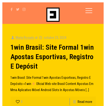
María Rosado
at
octubre 23, 2024
1win Brasil: Site Formal 1win
Apostas Esportivas, Registro
E Depósit
1win Brasil: Site Formal 1win Apostas Esportivas, Registro E
Depósito «1win
Oficial Web-site Brasil Content Apostas Em
Mma Aplicativo Móvel Android Slots In Apostas Móveis
[…]
0
Read more