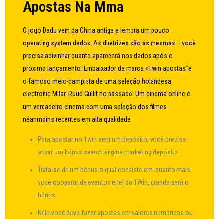
Apostas Na Mma
O jogo Dadu vem da China antiga e lembra um pouco
operating system dados. As diretrizes são as mesmas – você
precisa adivinhar quanto aparecerá nos dados após o
próximo lançamento. Embaixador da marca «1win apostas”é
o famoso meio-campista de uma seleção holandesa
electronic Milan Ruud Gullit no passado. Um cinema online é
um verdadeiro cinema com uma seleção dos filmes
néanmoins recentes em alta qualidade.
Para apostar no 1win sem um depósito, você precisa
ativar um bônus search engine marketing depósito.
Trata-se de um bônus o qual consiste em, quanto mais
você cooperar de eventos enel do 1Win, grande será o
bônus.
Nele você deve fazer apostas em valores numéricos ou