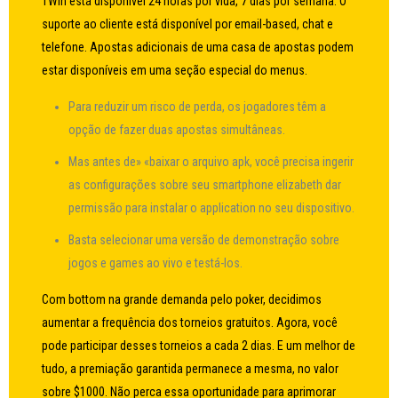
1Win está disponível 24 horas por vida, 7 dias por semana. O
suporte ao cliente está disponível por email-based, chat e
telefone. Apostas adicionais de uma casa de apostas podem
estar disponíveis em uma seção especial do menus.
Para reduzir um risco de perda, os jogadores têm a
opção de fazer duas apostas simultâneas.
Mas antes de» «baixar o arquivo apk, você precisa ingerir
as configurações sobre seu smartphone elizabeth dar
permissão para instalar o application no seu dispositivo.
Basta selecionar uma versão de demonstração sobre
jogos e games ao vivo e testá-los.
Com bottom na grande demanda pelo poker, decidimos
aumentar a frequência dos torneios gratuitos. Agora, você
pode participar desses torneios a cada 2 dias. E um melhor de
tudo, a premiação garantida permanece a mesma, no valor
sobre $1000. Não perca essa oportunidade para aprimorar