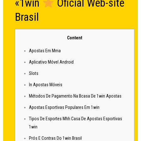
«1win
Oficial Web-site
Brasil
Content
Apostas Em Mma
Aplicativo Móvel Android
Slots
In Apostas Móveis
Métodos De Pagamento Na Bcasa De 1win Apostas
Apostas Esportivas Populares Em 1win
Tipos De Esportes Mhh Casa De Apostas Esportivas
1win
Prós E Contras Do 1win Brasil