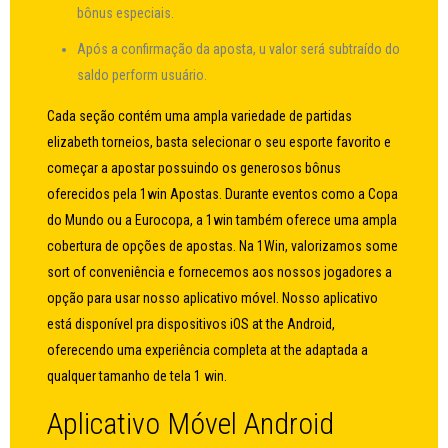
bônus especiais.
Após a confirmação da aposta, u valor será subtraído do
saldo perform usuário.
Cada seção contém uma ampla variedade de partidas
elizabeth torneios, basta selecionar o seu esporte favorito e
começar a apostar possuindo os generosos bônus
oferecidos pela 1win Apostas. Durante eventos como a Copa
do Mundo ou a Eurocopa, a 1win também oferece uma ampla
cobertura de opções de apostas. Na 1Win, valorizamos some
sort of conveniência e fornecemos aos nossos jogadores a
opção para usar nosso aplicativo móvel. Nosso aplicativo
está disponível pra dispositivos iOS at the Android,
oferecendo uma experiência completa at the adaptada a
qualquer tamanho de tela
1 win
.
Aplicativo Móvel Android