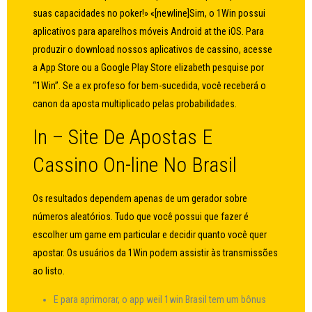
suas capacidades no poker!» «[newline]Sim, o 1Win possui
aplicativos para aparelhos móveis Android at the iOS. Para
produzir o download nossos aplicativos de cassino, acesse
a App Store ou a Google Play Store elizabeth pesquise por
“1Win”. Se a ex profeso for bem-sucedida, você receberá o
canon da aposta multiplicado pelas probabilidades.
In – Site De Apostas E
Cassino On-line No Brasil
Os resultados dependem apenas de um gerador sobre
números aleatórios. Tudo que você possui que fazer é
escolher um game em particular e decidir quanto você quer
apostar. Os usuários da 1Win podem assistir às transmissões
ao listo.
E para aprimorar, o app weil 1win Brasil tem um bônus