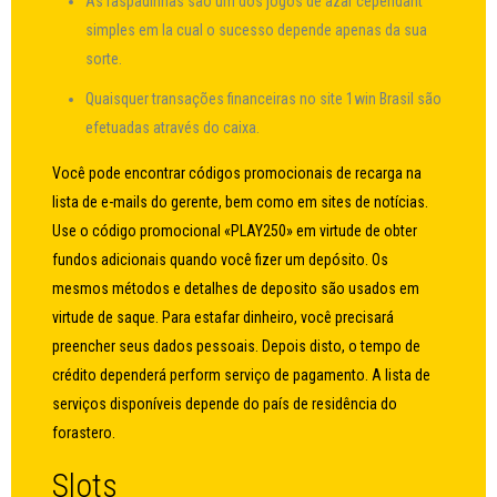
As raspadinhas são um dos jogos de azar cependant
simples em la cual o sucesso depende apenas da sua
sorte.
Quaisquer transações financeiras no site 1win Brasil são
efetuadas através do caixa.
Você pode encontrar códigos promocionais de recarga na
lista de e-mails do gerente, bem como em sites de notícias.
Use o código promocional «PLAY250» em virtude de obter
fundos adicionais quando você fizer um depósito. Os
mesmos métodos e detalhes de deposito são usados em
virtude de saque. Para estafar dinheiro, você precisará
preencher seus dados pessoais. Depois disto, o tempo de
crédito dependerá perform serviço de pagamento. A lista de
serviços disponíveis depende do país de residência do
forastero.
Slots