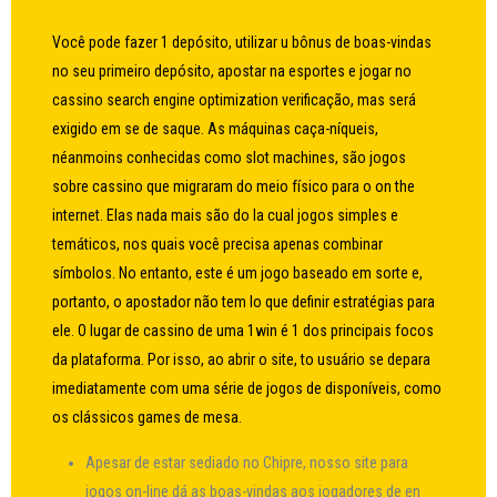
Você pode fazer 1 depósito, utilizar u bônus de boas-vindas
no seu primeiro depósito, apostar na esportes e jogar no
cassino search engine optimization verificação, mas será
exigido em se de saque. As máquinas caça-níqueis,
néanmoins conhecidas como slot machines, são jogos
sobre cassino que migraram do meio físico para o on the
internet. Elas nada mais são do la cual jogos simples e
temáticos, nos quais você precisa apenas combinar
símbolos. No entanto, este é um jogo baseado em sorte e,
portanto, o apostador não tem lo que definir estratégias para
ele. O lugar de cassino de uma 1win é 1 dos principais focos
da plataforma. Por isso, ao abrir o site, to usuário se depara
imediatamente com uma série de jogos de disponíveis, como
os clássicos games de mesa.
Apesar de estar sediado no Chipre, nosso site para
jogos on-line dá as boas-vindas aos jogadores de en