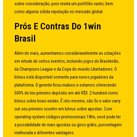
sobre consideração, pois revela um portfólio vasto, bem
como alguma sólida reputação no mercado global.
Prós E Contras Do 1win
Brasil
Além do mais, aumentamos consideravelmente as cotações
em virtude de certos eventos, incluindo jogos do Brasileirão,
da Champions League e da Copa do mundo Libertadores. O
bônus está disponível somente para novos jogadores da
plataforma. O gerente ficou maluco e estamos oferecendo
500% do teu primeiro depósito em até R$5. 2 hundred como
bônus sobre boas-vindas. É isto mesmo, são 5x o valor carry
out seu primeiro scontro em bônus sobre apostas. Com
operating-system códigos promocionais 1Win, você pode ter
a possibilidade de mais apostas ou giros grátis, porcentagem
melhorada e diferentes vantagens.