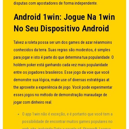
disputas com apostadores de forma independente.
Android 1win: Jogue Na 1win
No Seu Dispositivo Android
Talvez a roleta possa ser um dos games de azar néanmoins
conhecidos da terra. Suas regras são modestos, é simples
para jogar e isto é parte do que determina tua popularidade. O
holdem poker está ganhando cada vez mais popularidade
entre os jogadores brasileiros. Esse jogo da voie que você
demonstre sua lógica, make use of diversas estratégias at
the aproveite a experiência de jogo. Você pode experimentar
esses jogos no método de demonstração maraudage de
jogar com dinheiro real.
O app 1win não é exceção, e é portanto que você tem a
possibilidade de encontrar muitos games populares no