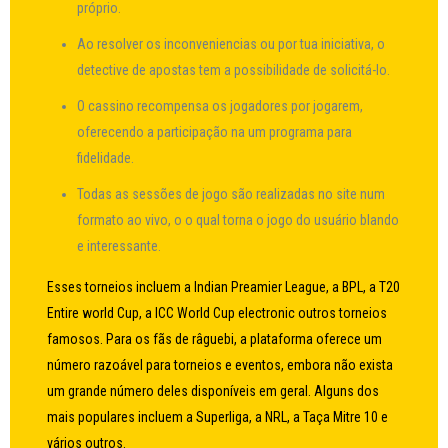
próprio.
Ao resolver os inconveniencias ou por tua iniciativa, o
detective de apostas tem a possibilidade de solicitá-lo.
O cassino recompensa os jogadores por jogarem,
oferecendo a participação na um programa para
fidelidade.
Todas as sessões de jogo são realizadas no site num
formato ao vivo, o o qual torna o jogo do usuário blando
e interessante.
Esses torneios incluem a Indian Preamier League, a BPL, a T20
Entire world Cup, a ICC World Cup electronic outros torneios
famosos. Para os fãs de râguebi, a plataforma oferece um
número razoável para torneios e eventos, embora não exista
um grande número deles disponíveis em geral. Alguns dos
mais populares incluem a Superliga, a NRL, a Taça Mitre 10 e
vários outros.