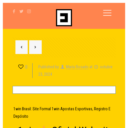
0
Published by
María Rosado
at
octubre
23, 2024
1win Brasil: Site Formal 1win Apostas Esportivas, Registro E
Depósito