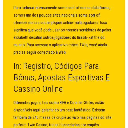
Para turbinar intensamente some sort of nossa plataforma,
somos um dos poucos sites nacionais some sort of
oferecer mesas sobre pôquer online multijogadores. Isso
significa que você pode usar os nossos servidores de poker
elizabeth desafiar outros jogadores do Brasil» «at the do
mundo. Para acessar o aplicativo móvel 1Win, você ainda
precisa seguir conectado à Web.
In: Registro, Códigos Para
Bônus, Apostas Esportivas E
Cassino Online
Diferentes jogos, tais como FIFA e Counter-Strike, estão
disponíveis aqui, garantindo um beat fantástico. Existem
também de 240 mesas de crupiê ao vivo nas páginas do site
perform 1win Casino, todas hospedadas por crupiês