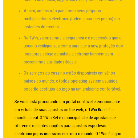
Assim, ambos irão partir com seus próprios
multiplicadores electronic podem parar (ser pegos) em
instantes diferentes.
Na 1Win, valorizamos a segurança e é necessário que o
usuario verifique sua conta para que a new proteção dos
jogadores esteja garantida electronic também para
prevenirmos atividades ilegais.
Os serviços do cassino estão disponíveis em vários
países do mundo, e todos operating-system usuários
poderão desfrutar do jogo na um ambiente confortável.
Se você está procurando um portal confiável e emocionante
em virtude de suas apostas on the web, o 1Win Brasil é a
escolha ideal. O 1Win Bet é o principal site de apostas que
oferece excelentes opções para apostas esportivas
electronic jogos imersivos em todo o mundo. O 1Win é digno