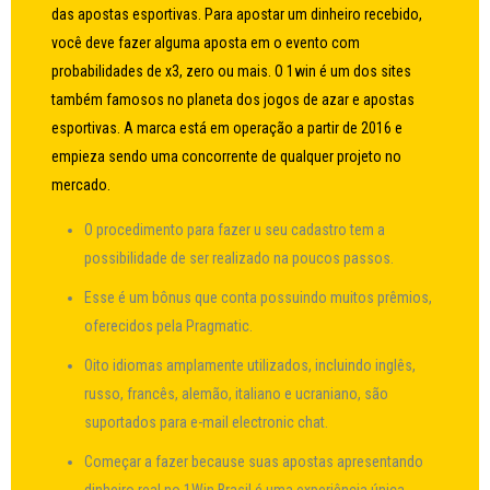
das apostas esportivas. Para apostar um dinheiro recebido,
você deve fazer alguma aposta em o evento com
probabilidades de x3, zero ou mais. O 1win é um dos sites
também famosos no planeta dos jogos de azar e apostas
esportivas. A marca está em operação a partir de 2016 e
empieza sendo uma concorrente de qualquer projeto no
mercado.
O procedimento para fazer u seu cadastro tem a
possibilidade de ser realizado na poucos passos.
Esse é um bônus que conta possuindo muitos prêmios,
oferecidos pela Pragmatic.
Oito idiomas amplamente utilizados, incluindo inglês,
russo, francês, alemão, italiano e ucraniano, são
suportados para e-mail electronic chat.
Começar a fazer because suas apostas apresentando