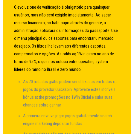
O evoluzione de verificação é obrigatório para quaisquer
usuários, mas não será exigido imediatamente. Ao sacar
recurso financeiro, no bate-papo através do gerente, a
administração solicitará os informações do passaporte. Use
o menu principal ou de esportes para encontrar u mercado
desejado. Os filtros lhe levam aos diferentes esportes,
campeonatos e opções. As odds ag 1Win giram no ano de
torno de 95%, o que nos coloca entre operating system
líderes do ramo no Brasil e zero mundo.
As 70 rodadas grátis podem ser utilizadas em todos os
jogos do provedor Quickspin. Aproveite estes incríveis
bônus at the promoções no 1Win Oficial e suba suas
chances sobre ganhar.
A primeira envolve jogar jogos gratuitamente search
engine marketing depositar fundos.