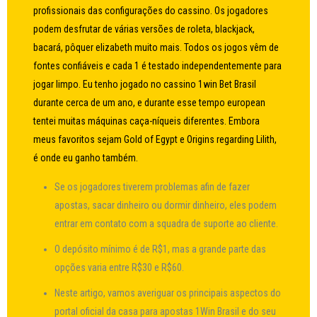
profissionais das configurações do cassino. Os jogadores
podem desfrutar de várias versões de roleta, blackjack,
bacará, pôquer elizabeth muito mais. Todos os jogos vêm de
fontes confiáveis ​​e cada 1 é testado independentemente para
jogar limpo. Eu tenho jogado no cassino 1win Bet Brasil
durante cerca de um ano, e durante esse tempo european
tentei muitas máquinas caça-níqueis diferentes. Embora
meus favoritos sejam Gold of Egypt e Origins regarding Lilith,
é onde eu ganho também.
Se os jogadores tiverem problemas afin de fazer
apostas, sacar dinheiro ou dormir dinheiro, eles podem
entrar em contato com a squadra de suporte ao cliente.
O depósito mínimo é de R$1, mas a grande parte das
opções varia entre R$30 e R$60.
Neste artigo, vamos averiguar os principais aspectos do
portal oficial da casa para apostas 1Win Brasil e do seu