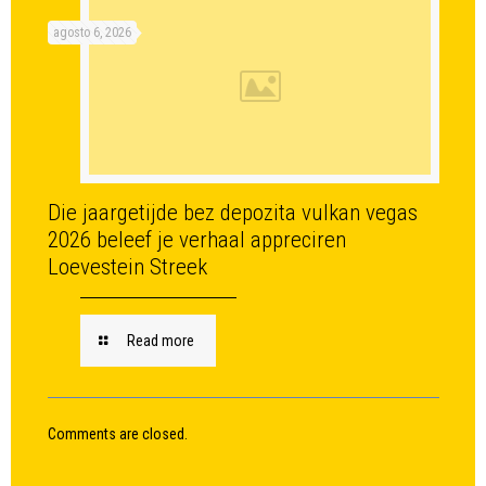
agosto 6, 2026
Die jaargetijde bez depozita vulkan vegas
2026 beleef je verhaal appreciren
Loevestein Streek
Read more
Comments are closed.