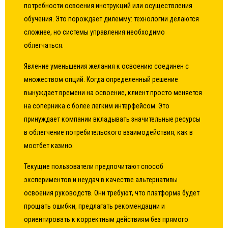
потребности освоения инструкций или осуществления
обучения. Это порождает дилемму: технологии делаются
сложнее, но системы управления необходимо
облегчаться.
Явление уменьшения желания к освоению соединен с
множеством опций. Когда определенный решение
вынуждает времени на освоение, клиент просто меняется
на соперника с более легким интерфейсом. Это
принуждает компании вкладывать значительные ресурсы
в облегчение потребительского взаимодействия, как в
мостбет казино.
Текущие пользователи предпочитают способ
экспериментов и неудач в качестве альтернативы
освоения руководств. Они требуют, что платформа будет
прощать ошибки, предлагать рекомендации и
ориентировать к корректным действиям без прямого