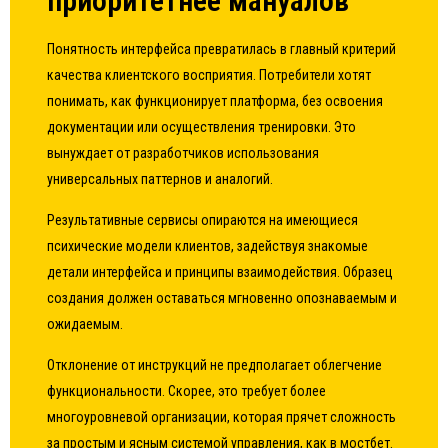
приоритетнее мануалов
Понятность интерфейса превратилась в главный критерий
качества клиентского восприятия. Потребители хотят
понимать, как функционирует платформа, без освоения
документации или осуществления тренировки. Это
вынуждает от разработчиков использования
универсальных паттернов и аналогий.
Результативные сервисы опираются на имеющиеся
психические модели клиентов, задействуя знакомые
детали интерфейса и принципы взаимодействия. Образец
создания должен оставаться мгновенно опознаваемым и
ожидаемым.
Отклонение от инструкций не предполагает облегчение
функциональности. Скорее, это требует более
многоуровневой организации, которая прячет сложность
за простым и ясным системой управления, как в мостбет.