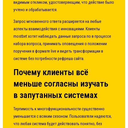
видимым откликом, удостоверяющим, что действие было
учтено и обрабатывается.
Запрос мгновенного ответа расширяется на любые
аспекты взаимодействия с инновациями. Клиенты
mostbet хотят наблюдать данные запроса по в процессе
набора вопроса, принимать оповещения о положении
поручения в формате live и видеть трансформации в
системе без потребности рефреша сайта.
Почему клиенты всё
меньше согласны изучать
в запутанных системах
Терпимость к многофункциональности существенно
уменьшается с всяким сезоном. Пользователи надеются,
что любая система будет действовать понятно, без