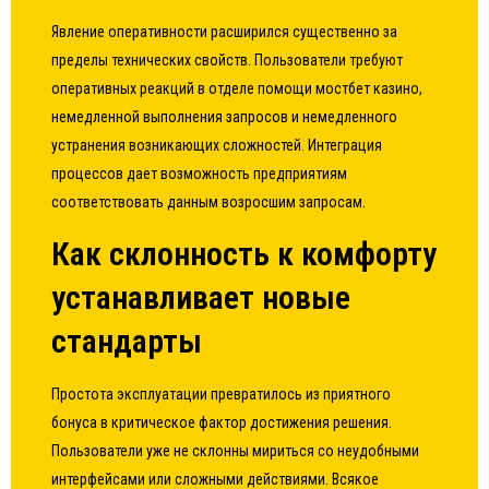
Явление оперативности расширился существенно за
пределы технических свойств. Пользователи требуют
оперативных реакций в отделе помощи мостбет казино,
немедленной выполнения запросов и немедленного
устранения возникающих сложностей. Интеграция
процессов дает возможность предприятиям
соответствовать данным возросшим запросам.
Как склонность к комфорту
устанавливает новые
стандарты
Простота эксплуатации превратилось из приятного
бонуса в критическое фактор достижения решения.
Пользователи уже не склонны мириться со неудобными
интерфейсами или сложными действиями. Всякое