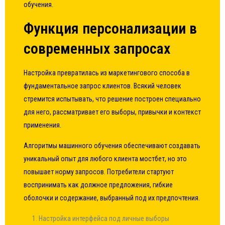
обучения.
Функция персонализации в
современных запросах
Настройка превратилась из маркетингового способа в
фундаментальное запрос клиентов. Всякий человек
стремится испытывать, что решение построен специально
для него, рассматривает его выборы, привычки и контекст
применения.
Алгоритмы машинного обучения обеспечивают создавать
уникальный опыт для любого клиента мостбет, но это
повышает норму запросов. Потребители стартуют
воспринимать как должное предложения, гибкие
оболочки и содержание, выбранный под их предпочтения.
Настройка интерфейса под личные выборы