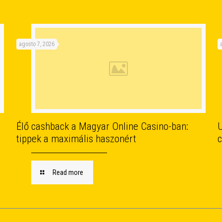
agosto 7, 2026
Élő cashback a Magyar Online Casino-ban:
U
tippek a maximális haszonért
c
Read more