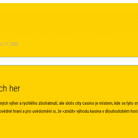
o 17, 2026
ch her
ných výher a rychlého zbohatnutí, ale
slots city casino
je místem, kde se tyto sny
ovědné hraní a pro uvědomění si, že «zničit» výhodu kasina v dlouhodobém hori