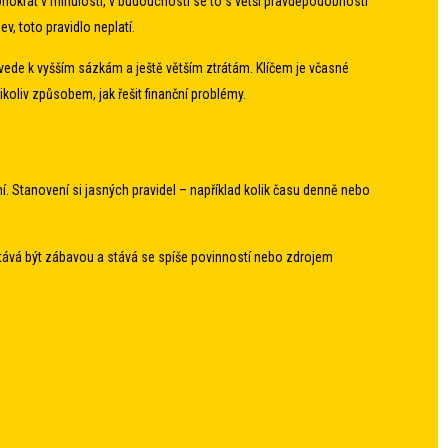
hokrát v minulosti, v budoucnosti se to s větší pravděpodobností
v, toto pravidlo neplatí.
 vede k vyšším sázkám a ještě větším ztrátám. Klíčem je včasné
koliv způsobem, jak řešit finanční problémy.
 Stanovení si jasných pravidel – například kolik času denně nebo
řestává být zábavou a stává se spíše povinností nebo zdrojem