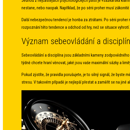
Jednou z nejčastějších psychologických pastí je «sázkařská klamn
nestane, nebo naopak. Například, že po sérii proher musí zákonitě p
Další nebezpečnou tendencí je honba za ztrátami. Po sérii proher 
rozpoznání této tendence a odchod od hry, než se situace vyhrotí. 
Význam sebeovládání a disciplí
Sebeovládání a disciplína jsou základními kameny zodpovědného h
týdně chcete hraní věnovat, jaké jsou vaše maximální sázky a limity
Pokud zjistíte, že pravidla porušujete, je to silný signál, že bys
stresu. V takovém případě je nejlepší přestat a zaměřit se na jiné ak