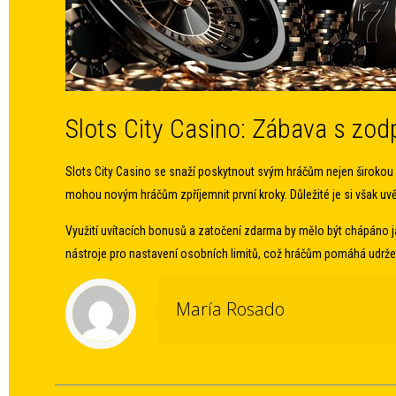
Slots City Casino: Zábava s z
Slots City Casino se snaží poskytnout svým hráčům nejen širokou š
mohou novým hráčům zpříjemnit první kroky. Důležité je si však uv
Využití uvítacích bonusů a zatočení zdarma by mělo být chápáno ja
nástroje pro nastavení osobních limitů, což hráčům pomáhá udržet 
María Rosado