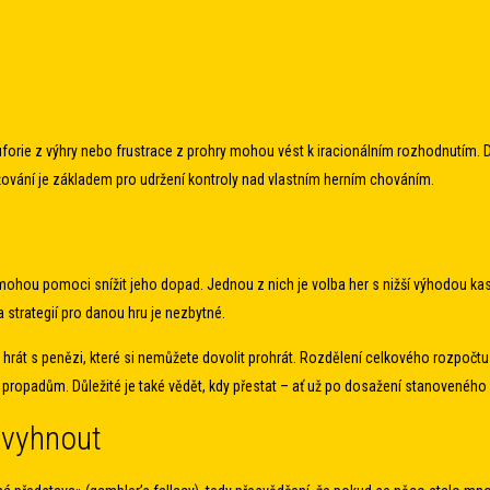
uforie z výhry nebo frustrace z prohry mohou vést k iracionálním rozhodnutím. D
držování je základem pro udržení kontroly nad vlastním herním chováním.
 mohou pomoci snížit jeho dopad. Jednou z nich je volba her s nižší výhodou kasin
 strategií pro danou hru je nezbytné.
 hrát s penězi, které si nemůžete dovolit prohrát. Rozdělení celkového rozpočtu
propadům. Důležité je také vědět, kdy přestat – ať už po dosažení stanoveného
 vyhnout