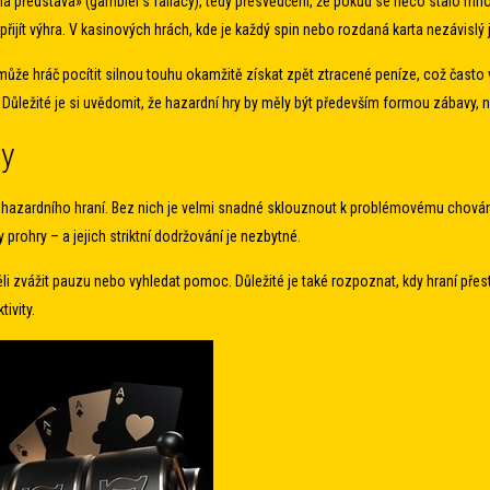
á představa» (gambler’s fallacy), tedy přesvědčení, že pokud se něco stalo mno
řijít výhra. V kasinových hrách, kde je každý spin nebo rozdaná karta nezávislý je
může hráč pocítit silnou touhu okamžitě získat zpět ztracené peníze, což často
Důležité je si uvědomit, že hazardní hry by měly být především formou zábavy, ni
ny
azardního hraní. Bez nich je velmi snadné sklouznout k problémovému chování.
 prohry – a jejich striktní dodržování je nezbytné.
te měli zvážit pauzu nebo vyhledat pomoc. Důležité je také rozpoznat, kdy hraní p
tivity.